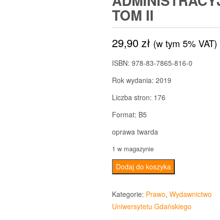
ADMINISTRACY
TOM II
29,90
zł
(w tym 5% VAT)
ISBN: 978-83-7865-816-0
Rok wydania: 2019
Liczba stron: 176
Format: B5
oprawa twarda
1 w magazynie
ilość
Dodaj do koszyka
Postępowanie
odwoławcze
Kategorie:
Prawo
,
Wydawnictwo
w
Uniwersytetu Gdańskiego
ogólnym