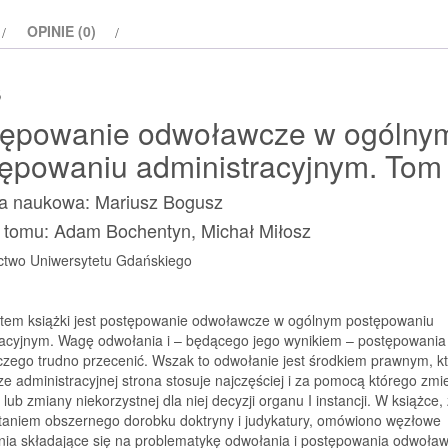
postępowaniu
OPINIE (0)
administracyjnym.
Tom
s
II
tępowanie odwoławcze w ogólny
ępowaniu administracyjnym. Tom 
ja naukowa: Mariusz Bogusz
y tomu: Adam Bochentyn, Michał Miłosz
two Uniwersytetu Gdańskiego
tem książki jest postępowanie odwoławcze w ogólnym postępowaniu
racyjnym. Wagę odwołania i – będącego jego wynikiem – postępowania
zego trudno przecenić. Wszak to odwołanie jest środkiem prawnym, k
e administracyjnej strona stosuje najczęściej i za pomocą którego zmi
 lub zmiany niekorzystnej dla niej decyzji organu I instancji. W książce, 
taniem obszernego dorobku doktryny i judykatury, omówiono węzłowe
nia składające się na problematykę odwołania i postępowania odwoła