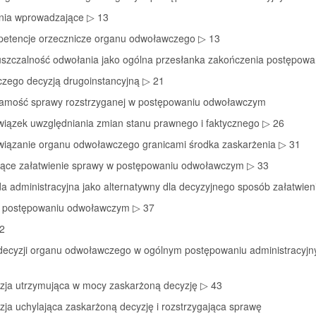
nia wprowadzające ▷ 13
petencje orzecznicze organu odwoławczego ▷ 13
uszczalność odwołania jako ogólna przesłanka zakończenia postępowa
zego decyzją drugoinstancyjną ▷ 21
samość sprawy rozstrzyganej w postępowaniu odwoławczym
wiązek uwzględniania zmian stanu prawnego i faktycznego ▷ 26
związanie organu odwoławczego granicami środka zaskarżenia ▷ 31
czące załatwienie sprawy w postępowaniu odwoławczym ▷ 33
a administracyjna jako alternatywny dla decyzyjnego sposób załatwien
 postępowaniu odwoławczym ▷ 37
 2
decyzji organu odwoławczego w ogólnym postępowaniu administracyj
yzja utrzymująca w mocy zaskarżoną decyzję ▷ 43
zja uchylająca zaskarżoną decyzję i rozstrzygająca sprawę