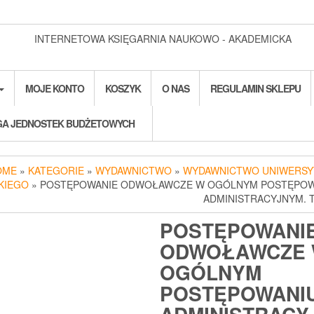
INTERNETOWA KSIĘGARNIA NAUKOWO - AKADEMICKA
MOJE KONTO
KOSZYK
O NAS
REGULAMIN SKLEPU
A JEDNOSTEK BUDŻETOWYCH
OME
»
KATEGORIE
»
WYDAWNICTWO
»
WYDAWNICTWO UNIWERSY
KIEGO
» POSTĘPOWANIE ODWOŁAWCZE W OGÓLNYM POSTĘPOW
ADMINISTRACYJNYM. T
POSTĘPOWANI
ODWOŁAWCZE
OGÓLNYM
POSTĘPOWANI