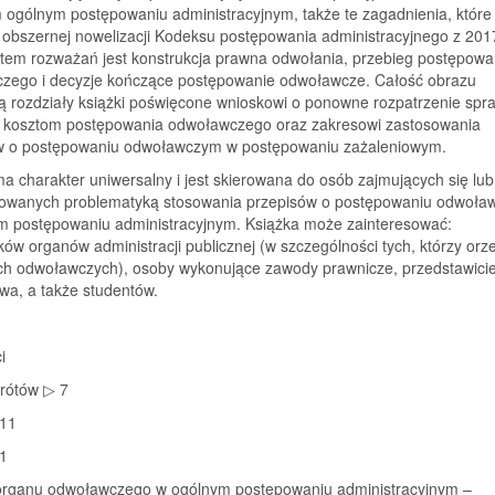
 ogólnym postępowaniu administracyjnym, także te zagadnienia, które
obszernej nowelizacji Kodeksu postępowania administracyjnego z 2017
tem rozważań jest konstrukcja prawna odwołania, przebieg postępowa
zego i decyzje kończące postępowanie odwoławcze. Całość obrazu
ą rozdziały książki poświęcone wnioskowi o ponowne rozpatrzenie spr
i kosztom postępowania odwoławczego oraz zakresowi zastosowania
w o postępowaniu odwoławczym w postępowaniu zażaleniowym.
a charakter uniwersalny i jest skierowana do osób zajmujących się lub
sowanych problematyką stosowania przepisów o postępowaniu odwoł
m postępowaniu administracyjnym. Książka może zainteresować:
ów organów administracji publicznej (w szczególności tych, którzy orz
ach odwoławczych), osoby wykonujące zawody prawnicze, przedstawicie
wa, a także studentów.
i
rótów ▷ 7
11
 1
organu odwoławczego w ogólnym postępowaniu administracyjnym –