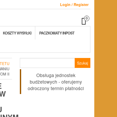
Login / Register
0
KOSZTY WYSYŁKI
PACZKOMATY INPOST
Szukaj:
TETU
ANIU
OM II
Obsługa jednostek
budżetowych - oferujemy
E
odroczony termin płatności
 W
U