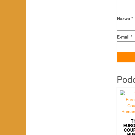
Nazwa
*
E-mail
*
Pod
T
EUR
COU
HU