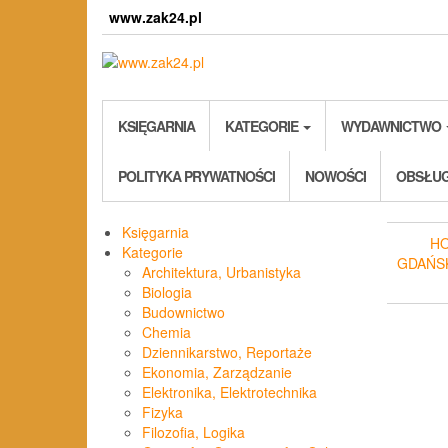
Skip
www.zak24.pl
to
the
content
KSIĘGARNIA
KATEGORIE
WYDAWNICTWO
POLITYKA PRYWATNOŚCI
NOWOŚCI
OBSŁUG
Księgarnia
H
Kategorie
GDAŃS
Architektura, Urbanistyka
Biologia
Budownictwo
Chemia
Dziennikarstwo, Reportaże
Ekonomia, Zarządzanie
Elektronika, Elektrotechnika
Fizyka
Filozofia, Logika