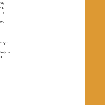
 są
 r.
nia
awy,
awczym
ekają w
li