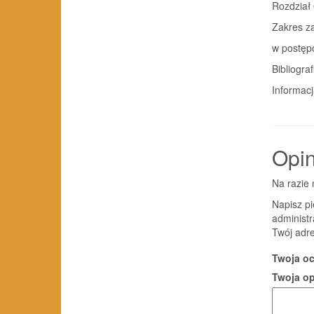
Rozdział
Zakres z
w postęp
Bibliogra
Informac
Opin
Na razie 
Napisz p
administr
Twój adre
Twoja o
Twoja o