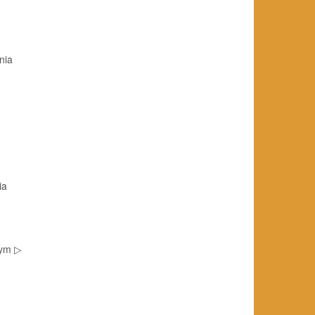
nia
ia
nym ▷