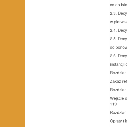
co do ist
2.3. Dec
w pierwsz
2.4. Dec
2.5. Decy
do ponown
2.6. Decy
instancji
Rozdział
Zakaz ref
Rozdział
Wejście 
119
Rozdział
Opłaty i