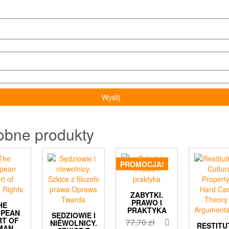
obne produkty
PROMOCJA!
ZABYTKI.
PRAWO I
HE
PRAKTYKA
OPEAN
SĘDZIOWIE I
RT OF
Pierwotna
77,70
zł
NIEWOLNICY.
RESTITU
MAN