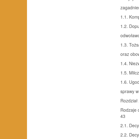
zagadnie
1.1. Kom
1.2. Dop
odwoławc
1.3. Toż
oraz obo
1.4. Nie
1.5. Mil
1.6. Ugod
sprawy w
Rozdział
Rodzaje 
43
2.1. Dec
2.2. Decy