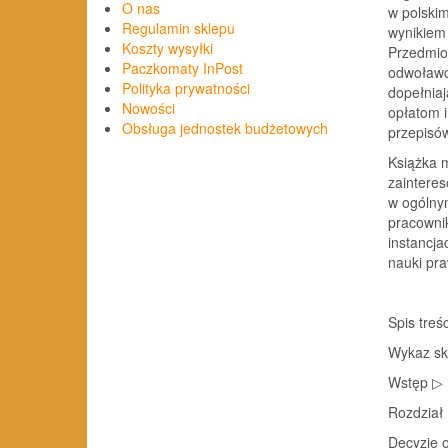
O nas
w polskim
Regulamin sklepu
wynikiem 
Koszty wysyłki
Przedmio
Paczkomaty InPost
odwoławc
Polityka prywatności
dopełniaj
Nowości
opłatom 
Obsługa jednostek budżetowych
przepisó
Książka m
zaintere
w ogólny
pracownik
instancj
nauki pra
Spis treśc
Wykaz sk
Wstęp ▷ 
Rozdział
Decyzje 