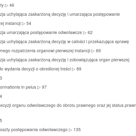
oty ▷ 46
yzja uchylająca zaskarżoną decyzję i umarzająca postępowanie
ej instancji ▷ 54
yzja umarzająca postępowanie odwoławcze ▷ 62
zja uchylająca zaskarżoną decyzję w całości i przekazująca sprawę
ego rozpatrzenia organowi pierwszej instancji ▷ 69
zja uchylająca zaskarżoną decyzję i zobowiązująca organ pierwszej
 do wydania decyzji o określonej treści ▷ 89
 3
ormationis in peius ▷ 97
 4
decyzji organu odwoławczego do obrotu prawnego oraz jej status praw
 5
 koszty postępowania odwoławczego ▷ 135