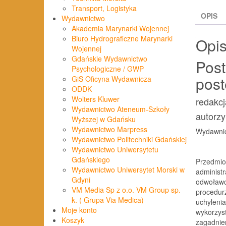
Transport, Logistyka
OPIS
Wydawnictwo
Akademia Marynarki Wojennej
Biuro Hydrograficzne Marynarki
Opi
Wojennej
Gdańskie Wydawnictwo
Pos
Psychologiczne / GWP
post
GiS Oficyna Wydawnicza
ODDK
Wolters Kluwer
redakc
Wydawnictwo Ateneum-Szkoły
autorz
Wyższej w Gdańsku
Wydawnictwo Marpress
Wydawnic
Wydawnictwo Politechniki Gdańskiej
Wydawnictwo Uniwersytetu
Gdańskiego
Przedmio
Wydawnictwo Uniwersytet Morski w
administ
Gdyni
odwoławc
VM Media Sp z o.o. VM Group sp.
procedurz
k. ( Grupa Via Medica)
uchylenia
Moje konto
wykorzys
Koszyk
zagadnie