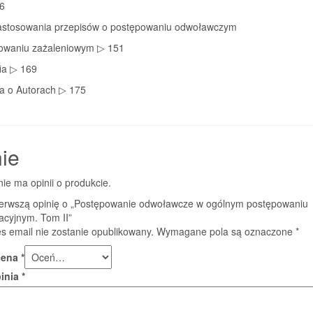
 6
astosowania przepisów o postępowaniu odwoławczym
owaniu zażaleniowym ▷ 151
fia ▷ 169
ja o Autorach ▷ 175
ie
nie ma opinii o produkcie.
ierwszą opinię o „Postępowanie odwoławcze w ogólnym postępowaniu
acyjnym. Tom II”
s email nie zostanie opublikowany.
Wymagane pola są oznaczone
*
cena
*
pinia
*