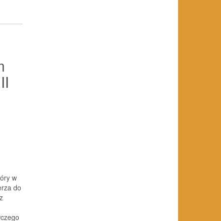
m
II
tóry w
erza do
z
wczego