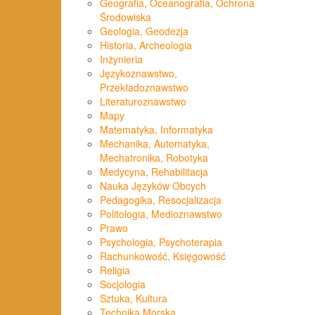
Geografia, Oceanografia, Ochrona
Środowiska
Geologia, Geodezja
Historia, Archeologia
Inżynieria
Językoznawstwo,
Przekładoznawstwo
Literaturoznawstwo
Mapy
Matematyka, Informatyka
Mechanika, Automatyka,
Mechatronika, Robotyka
Medycyna, Rehabilitacja
Nauka Języków Obcych
Pedagogika, Resocjalizacja
Politologia, Medioznawstwo
Prawo
Psychologia, Psychoterapia
Rachunkowość, Księgowość
Religia
Socjologia
Sztuka, Kultura
Technika Morska