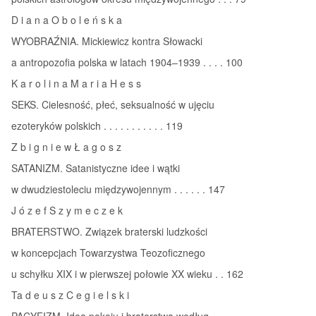
D i a n a O b o l e ń s k a
WYOBRAŹNIA. Mickiewicz kontra Słowacki
a antropozofia polska w latach 1904–1939 . . . . 100
K a r o l i n a M a r i a H e s s
SEKS. Cielesność, płeć, seksualność w ujęciu
ezoteryków polskich . . . . . . . . . . . 119
Z b i g n i e w Ł a g o s z
SATANIZM. Satanistyczne idee i wątki
w dwudziestoleciu międzywojennym . . . . . . 147
J ó z e f S z y m e c z e k
BRATERSTWO. Związek braterski ludzkości
w koncepcjach Towarzystwa Teozoficznego
u schyłku XIX i w pierwszej połowie XX wieku . . 162
Ta d e u s z C e g i e l s k i
PACYFIZM. Idea pokoju i braterstwa według