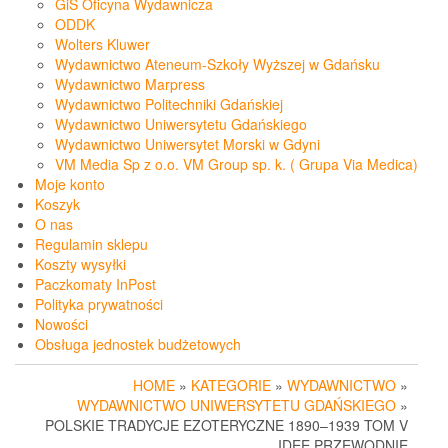
GiS Oficyna Wydawnicza
ODDK
Wolters Kluwer
Wydawnictwo Ateneum-Szkoły Wyższej w Gdańsku
Wydawnictwo Marpress
Wydawnictwo Politechniki Gdańskiej
Wydawnictwo Uniwersytetu Gdańskiego
Wydawnictwo Uniwersytet Morski w Gdyni
VM Media Sp z o.o. VM Group sp. k. ( Grupa Via Medica)
Moje konto
Koszyk
O nas
Regulamin sklepu
Koszty wysyłki
Paczkomaty InPost
Polityka prywatności
Nowości
Obsługa jednostek budżetowych
HOME
»
KATEGORIE
»
WYDAWNICTWO
»
WYDAWNICTWO UNIWERSYTETU GDAŃSKIEGO
»
POLSKIE TRADYCJE EZOTERYCZNE 1890–1939 TOM V
IDEE PRZEWODNIE