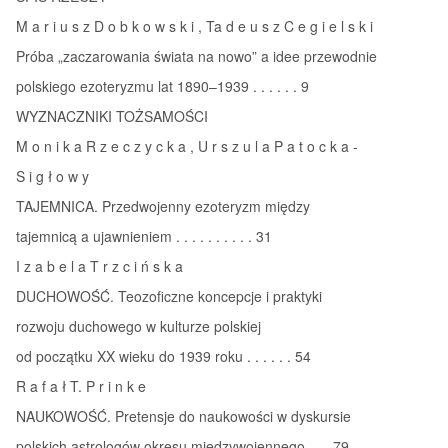
M a r i u s z D o b k o w s k i , Ta d e u s z C e g i e l s k i
Próba „zaczarowania świata na nowo” a idee przewodnie
polskiego ezoteryzmu lat 1890–1939 . . . . . . 9
WYZNACZNIKI TOŻSAMOŚCI
M o n i k a R z e c z y c k a , U r s z u l a P a t o c k a ‑
S i g ł o w y
TAJEMNICA. Przedwojenny ezoteryzm między
tajemnicą a ujawnieniem . . . . . . . . . . 31
I z a b e l a T r z c i ń s k a
DUCHOWOŚĆ. Teozoficzne koncepcje i praktyki
rozwoju duchowego w kulturze polskiej
od początku XX wieku do 1939 roku . . . . . . 54
R a f a ł T. P r i n k e
NAUKOWOŚĆ. Pretensje do naukowości w dyskursie
polskich astrologów okresu międzywojennego . . . 79