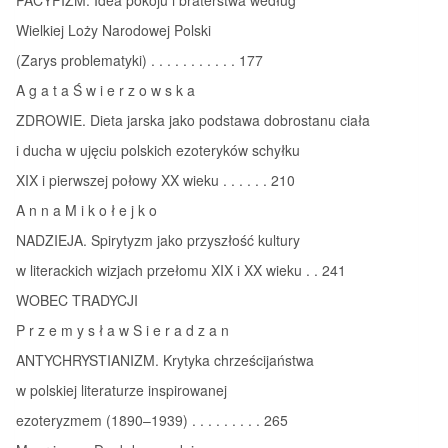
Wielkiej Loży Narodowej Polski
(Zarys problematyki) . . . . . . . . . . . 177
A g a t a Ś w i e r z o w s k a
ZDROWIE. Dieta jarska jako podstawa dobrostanu ciała
i ducha w ujęciu polskich ezoteryków schyłku
XIX i pierwszej połowy XX wieku . . . . . . 210
A n n a M i k o ł e j k o
NADZIEJA. Spirytyzm jako przyszłość kultury
w literackich wizjach przełomu XIX i XX wieku . . 241
WOBEC TRADYCJI
P r z e m y s ł a w S i e r a d z a n
ANTYCHRYSTIANIZM. Krytyka chrześcijaństwa
w polskiej literaturze inspirowanej
ezoteryzmem (1890–1939) . . . . . . . . . 265