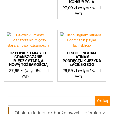
wynosiła:
wynosi:
KONSUMPCJA
31,50 zł.
18,99 zł.
27,99
zł
(w tym 5%
VAT)
CZŁOWIEK I MIASTO.
DISCO LINGUAM
GDAŃSZCZANIE
LATINAM.
MIĘDZY STARĄ A
PODRĘCZNIK JĘZYKA
NOWĄ TOŻSAMOŚCIĄ
ŁACIŃSKIEGO
27,99
zł
29,99
zł
(w tym 5%
(w tym 5%
VAT)
VAT)
Szukaj:
Obsługa jednostek budżetowych - oferujemy