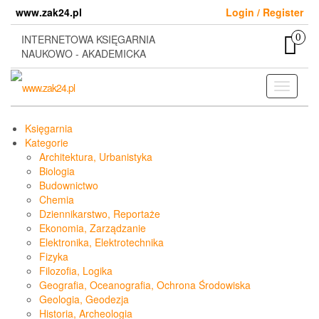
Skip
www.zak24.pl
Login / Register
to
the
0
INTERNETOWA KSIĘGARNIA
content
NAUKOWO - AKADEMICKA
Toggle
navigati
Księgarnia
Kategorie
Architektura, Urbanistyka
Biologia
Budownictwo
Chemia
Dziennikarstwo, Reportaże
Ekonomia, Zarządzanie
Elektronika, Elektrotechnika
Fizyka
Filozofia, Logika
Geografia, Oceanografia, Ochrona Środowiska
Geologia, Geodezja
Historia, Archeologia