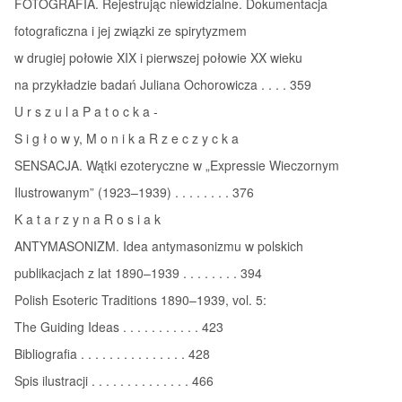
FOTOGRAFIA. Rejestrując niewidzialne. Dokumentacja
fotograficzna i jej związki ze spirytyzmem
w drugiej połowie XIX i pierwszej połowie XX wieku
na przykładzie badań Juliana Ochorowicza . . . . 359
U r s z u l a P a t o c k a ‑
S i g ł o w y, M o n i k a R z e c z y c k a
SENSACJA. Wątki ezoteryczne w „Expressie Wieczornym
Ilustrowanym” (1923–1939) . . . . . . . . 376
K a t a r z y n a R o s i a k
ANTYMASONIZM. Idea antymasonizmu w polskich
publikacjach z lat 1890–1939 . . . . . . . . 394
Polish Esoteric Traditions 1890–1939, vol. 5:
The Guiding Ideas . . . . . . . . . . . 423
Bibliografia . . . . . . . . . . . . . . . 428
Spis ilustracji . . . . . . . . . . . . . . 466