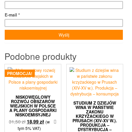
E-mail
*
Podobne produkty
PROMOCJA!
NISKOWĘGLOWY
ROZWÓJ OBSZARÓW
STUDIUM Z DZIEJÓW
WIEJSKICH W POLSCE
WINA W PAŃSTWIE
A PLANY GOSPODARKI
ZAKONU
NISKOEMISYJNEJ
KRZYŻACKIEGO W
PRUSACH (XIV-XV W.).
Pierwotna
Aktualna
31,50
zł
18,99
zł
(w
PRODUKCJA –
cena
cena
tym 5% VAT)
DYSTRYBUCJA –