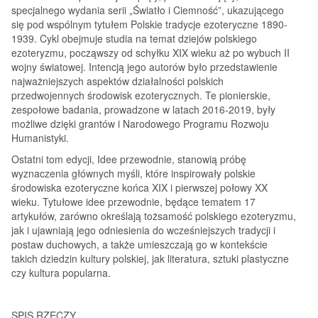
specjalnego wydania serii „Światło i Ciemność”, ukazującego
się pod wspólnym tytułem Polskie tradycje ezoteryczne 1890-
1939. Cykl obejmuje studia na temat dziejów polskiego
ezoteryzmu, począwszy od schyłku XIX wieku aż po wybuch II
wojny światowej. Intencją jego autorów było przedstawienie
najważniejszych aspektów działalności polskich
przedwojennych środowisk ezoterycznych. Te pionierskie,
zespołowe badania, prowadzone w latach 2016-2019, były
możliwe dzięki grantów i Narodowego Programu Rozwoju
Humanistyki.
Ostatni tom edycji, Idee przewodnie, stanowią próbę
wyznaczenia głównych myśli, które inspirowały polskie
środowiska ezoteryczne końca XIX i pierwszej połowy XX
wieku. Tytułowe idee przewodnie, będące tematem 17
artykułów, zarówno określają tożsamość polskiego ezoteryzmu,
jak i ujawniają jego odniesienia do wcześniejszych tradycji i
postaw duchowych, a także umieszczają go w kontekście
takich dziedzin kultury polskiej, jak literatura, sztuki plastyczne
czy kultura popularna.
SPIS RZECZY