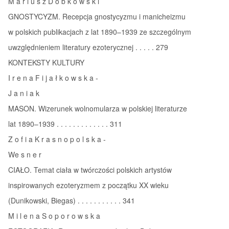
M a r i u s z D o b k o w s k i
GNOSTYCYZM. Recepcja gnostycyzmu i manicheizmu
w polskich publikacjach z lat 1890–1939 ze szczególnym
uwzględnieniem literatury ezoterycznej . . . . . 279
KONTEKSTY KULTURY
I r e n a F i j a ł k o w s k a ‑
J a n i a k
MASON. Wizerunek wolnomularza w polskiej literaturze
lat 1890–1939 . . . . . . . . . . . . . 311
Z o f i a K r a s n o p o l s k a ‑
We s n e r
CIAŁO. Temat ciała w twórczości polskich artystów
inspirowanych ezoteryzmem z początku XX wieku
(Dunikowski, Biegas) . . . . . . . . . . . 341
M i l e n a S o p o r o w s k a