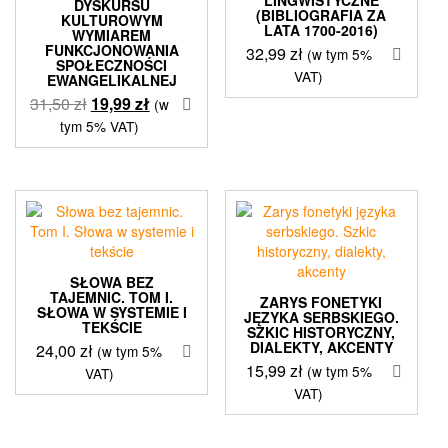
DYSKURSU
(BIBLIOGRAFIA ZA
KULTUROWYM
LATA 1700-2016)
WYMIAREM
FUNKCJONOWANIA
32,99
zł
(w tym 5%
SPOŁECZNOŚCI
VAT)
EWANGELIKALNEJ
Pierwotna
Aktualna
31,50
zł
19,99
zł
(w
cena
cena
tym 5% VAT)
wynosiła:
wynosi:
31,50 zł.
19,99 zł.
SŁOWA BEZ
TAJEMNIC. TOM I.
ZARYS FONETYKI
SŁOWA W SYSTEMIE I
JĘZYKA SERBSKIEGO.
TEKŚCIE
SZKIC HISTORYCZNY,
DIALEKTY, AKCENTY
24,00
zł
(w tym 5%
15,99
zł
(w tym 5%
VAT)
VAT)