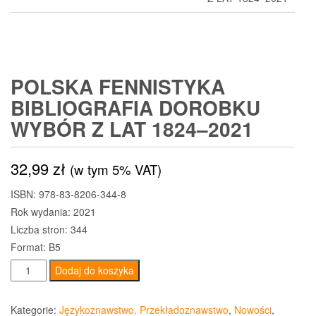
POLSKA FENNISTYKA
BIBLIOGRAFIA DOROBKU
WYBÓR Z LAT 1824–2021
32,99
zł
(w tym 5% VAT)
ISBN: 978-83-8206-344-8
Rok wydania: 2021
Liczba stron: 344
Format: B5
ilość
Dodaj do koszyka
Polska
fennistyka
Kategorie:
Językoznawstwo, Przekładoznawstwo
,
Nowości
,