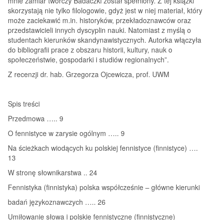
mnie zamiar twórczy Badaczki został spełniony. Z tej książki
skorzystają nie tylko filologowie, gdyż jest w niej materiał, który
może zaciekawić m.in. historyków, przekładoznawców oraz
przedstawicieli innych dyscyplin nauki. Natomiast z myślą o
studentach kierunków skandynawistycznych. Autorka włączyła
do bibliografii prace z obszaru historii, kultury, nauk o
społeczeństwie, gospodarki i studiów regionalnych”.
Z recenzji dr. hab. Grzegorza Ojcewicza, prof. UWM
Spis treści
Przedmowa ….. 9
O fennistyce w zarysie ogólnym ….. 9
Na ścieżkach wiodących ku polskiej fennistyce (finnistyce) ….
13
W stronę słownikarstwa .. 24
Fennistyka (finnistyka) polska współcześnie – główne kierunki
badań językoznawczych ….. 26
Umiłowanie słowa i polskie fennistyczne (finnistyczne)