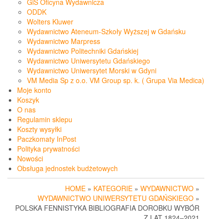
GiS Oficyna Wydawnicza
ODDK
Wolters Kluwer
Wydawnictwo Ateneum-Szkoły Wyższej w Gdańsku
Wydawnictwo Marpress
Wydawnictwo Politechniki Gdańskiej
Wydawnictwo Uniwersytetu Gdańskiego
Wydawnictwo Uniwersytet Morski w Gdyni
VM Media Sp z o.o. VM Group sp. k. ( Grupa Via Medica)
Moje konto
Koszyk
O nas
Regulamin sklepu
Koszty wysyłki
Paczkomaty InPost
Polityka prywatności
Nowości
Obsługa jednostek budżetowych
HOME
»
KATEGORIE
»
WYDAWNICTWO
»
WYDAWNICTWO UNIWERSYTETU GDAŃSKIEGO
»
POLSKA FENNISTYKA BIBLIOGRAFIA DOROBKU WYBÓR
Z LAT 1824–2021