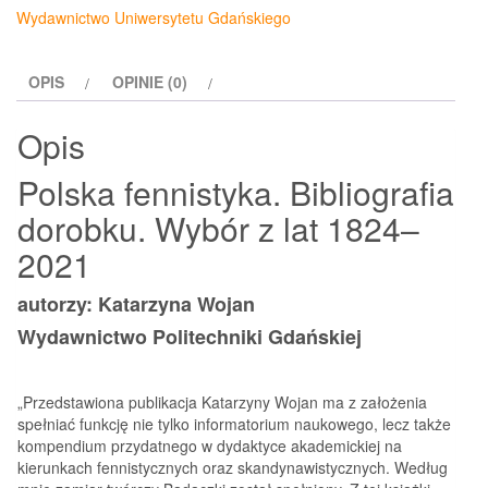
Bibliografia
Wydawnictwo Uniwersytetu Gdańskiego
dorobku
Wybór
OPIS
OPINIE (0)
z
lat
Opis
1824–
2021
Polska fennistyka. Bibliografia
dorobku. Wybór z lat 1824–
2021
autorzy: Katarzyna Wojan
Wydawnictwo Politechniki Gdańskiej
„Przedstawiona publikacja Katarzyny Wojan ma z założenia
spełniać funkcję nie tylko informatorium naukowego, lecz także
kompendium przydatnego w dydaktyce akademickiej na
kierunkach fennistycznych oraz skandynawistycznych. Według