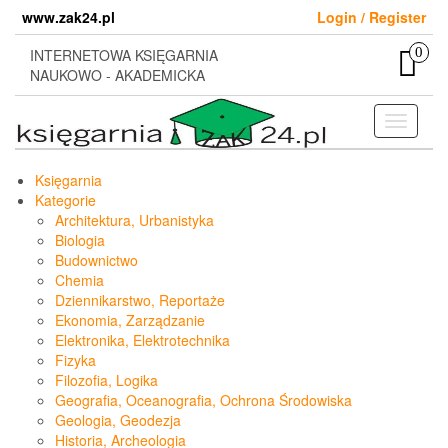
Skip
www.zak24.pl
Login / Register
to
the
0
INTERNETOWA KSIĘGARNIA
content
NAUKOWO - AKADEMICKA
Toggle
navigati
Księgarnia
Kategorie
Architektura, Urbanistyka
Biologia
Budownictwo
Chemia
Dziennikarstwo, Reportaże
Ekonomia, Zarządzanie
Elektronika, Elektrotechnika
Fizyka
Filozofia, Logika
Geografia, Oceanografia, Ochrona Środowiska
Geologia, Geodezja
Historia, Archeologia