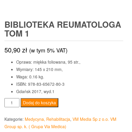
BIBLIOTEKA REUMATOLOGA
TOM 1
50,90
zł
(w tym 5% VAT)
Oprawa: miękka foliowana, 95 str.,
Wymiary: 145 x 210 mm,
Waga: 0.16 kg.
ISBN: 978-83-65672-80-3
Gdańsk 2017, wyd.1
ilość
Dodaj do koszyka
Biblioteka
Reumatologa
Kategorie:
Medycyna, Rehabilitacja
,
VM Media Sp z o.o. VM
tom
Group sp. k. ( Grupa Via Medica)
1