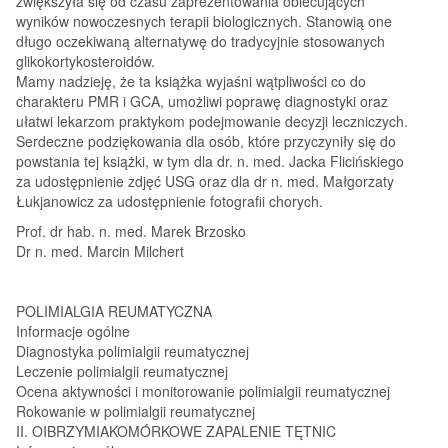
zwiększyła się od czasu zaprezentowania obiecujących
wyników nowoczesnych terapii biologicznych. Stanowią one
długo oczekiwaną alternatywę do tradycyjnie stosowanych
glikokortykosteroidów.
Mamy nadzieję, że ta książka wyjaśni wątpliwości co do
charakteru PMR i GCA, umożliwi poprawę diagnostyki oraz
ułatwi lekarzom praktykom podejmowanie decyzji leczniczych.
Serdeczne podziękowania dla osób, które przyczyniły się do
powstania tej książki, w tym dla dr. n. med. Jacka Flicińskiego
za udostępnienie zdjęć USG oraz dla dr n. med. Małgorzaty
Łukjanowicz za udostępnienie fotografii chorych.
Prof. dr hab. n. med. Marek Brzosko
Dr n. med. Marcin Milchert
POLIMIALGIA REUMATYCZNA
Informacje ogólne
Diagnostyka polimialgii reumatycznej
Leczenie polimialgii reumatycznej
Ocena aktywności i monitorowanie polimialgii reumatycznej
Rokowanie w polimialgii reumatycznej
II. OIBRZYMIAKOMÓRKOWE ZAPALENIE TĘTNIC