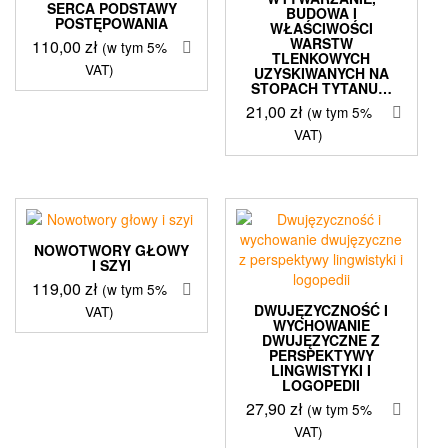
SERCA PODSTAWY
BUDOWA I
POSTĘPOWANIA
WŁAŚCIWOŚCI
WARSTW
110,00
zł
(w tym 5%
TLENKOWYCH
VAT)
UZYSKIWANYCH NA
STOPACH TYTANU…
21,00
zł
(w tym 5%
VAT)
NOWOTWORY GŁOWY
I SZYI
119,00
zł
(w tym 5%
DWUJĘZYCZNOŚĆ I
VAT)
WYCHOWANIE
DWUJĘZYCZNE Z
PERSPEKTYWY
LINGWISTYKI I
LOGOPEDII
27,90
zł
(w tym 5%
VAT)