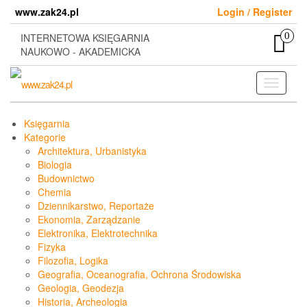
Skip
www.zak24.pl
Login / Register
to
the
0
INTERNETOWA KSIĘGARNIA
content
NAUKOWO - AKADEMICKA
Toggle
navigati
Księgarnia
Kategorie
Architektura, Urbanistyka
Biologia
Budownictwo
Chemia
Dziennikarstwo, Reportaże
Ekonomia, Zarządzanie
Elektronika, Elektrotechnika
Fizyka
Filozofia, Logika
Geografia, Oceanografia, Ochrona Środowiska
Geologia, Geodezja
Historia, Archeologia