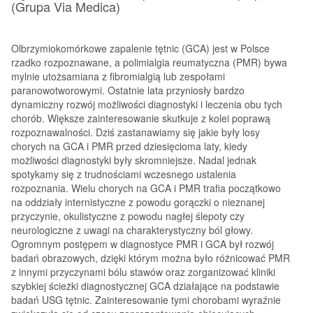
(Grupa Via Medica)
Olbrzymiokomórkowe zapalenie tętnic (GCA) jest w Polsce
rzadko rozpoznawane, a polimialgia reumatyczna (PMR) bywa
mylnie utożsamiana z fibromialgią lub zespołami
paranowotworowymi. Ostatnie lata przyniosły bardzo
dynamiczny rozwój możliwości diagnostyki i leczenia obu tych
chorób. Większe zainteresowanie skutkuje z kolei poprawą
rozpoznawalności. Dziś zastanawiamy się jakie były losy
chorych na GCA i PMR przed dziesięcioma laty, kiedy
możliwości diagnostyki były skromniejsze. Nadal jednak
spotykamy się z trudnościami wczesnego ustalenia
rozpoznania. Wielu chorych na GCA i PMR trafia początkowo
na oddziały internistyczne z powodu gorączki o nieznanej
przyczynie, okulistyczne z powodu nagłej ślepoty czy
neurologiczne z uwagi na charakterystyczny ból głowy.
Ogromnym postępem w diagnostyce PMR i GCA był rozwój
badań obrazowych, dzięki którym można było różnicować PMR
z innymi przyczynami bólu stawów oraz zorganizować kliniki
szybkiej ścieżki diagnostycznej GCA działające na podstawie
badań USG tętnic. Zainteresowanie tymi chorobami wyraźnie