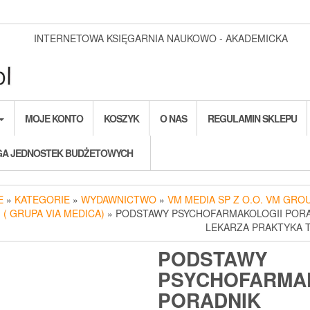
INTERNETOWA KSIĘGARNIA NAUKOWO - AKADEMICKA
MOJE KONTO
KOSZYK
O NAS
REGULAMIN SKLEPU
A JEDNOSTEK BUDŻETOWYCH
E
»
KATEGORIE
»
WYDAWNICTWO
»
VM MEDIA SP Z O.O. VM GROU
. ( GRUPA VIA MEDICA)
» PODSTAWY PSYCHOFARMAKOLOGII POR
LEKARZA PRAKTYKA 
PODSTAWY
PSYCHOFARMA
PORADNIK