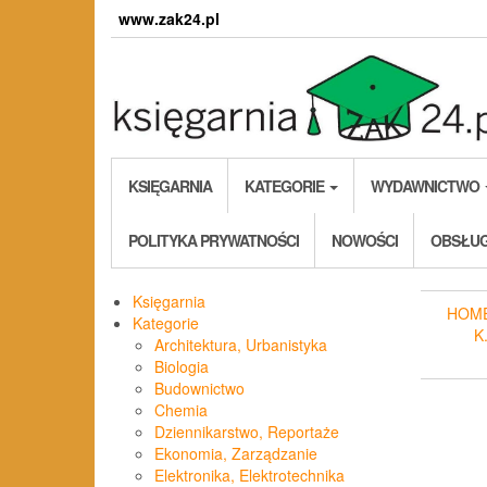
Skip
www.zak24.pl
to
the
content
KSIĘGARNIA
KATEGORIE
WYDAWNICTWO
POLITYKA PRYWATNOŚCI
NOWOŚCI
OBSŁUG
Księgarnia
HOM
Kategorie
K
Architektura, Urbanistyka
Biologia
Budownictwo
Chemia
Dziennikarstwo, Reportaże
Ekonomia, Zarządzanie
Elektronika, Elektrotechnika