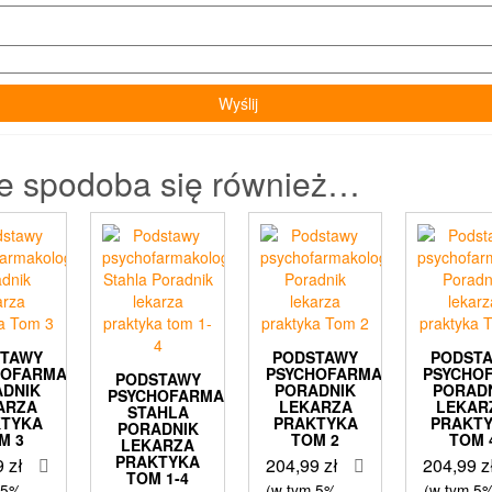
e spodoba się również…
STAWY
PODSTAWY
PODST
HOFARMAKOLOGII
PSYCHOFARMAKOLOGII
PSYCHO
PODSTAWY
ADNIK
PORADNIK
PORAD
PSYCHOFARMAKOLOGII
ARZA
LEKARZA
LEKAR
STAHLA
KTYKA
PRAKTYKA
PRAKT
PORADNIK
M 3
TOM 2
TOM 
LEKARZA
PRAKTYKA
9
zł
204,99
zł
204,99
z
TOM 1-4
 5%
(w tym 5%
(w tym 5