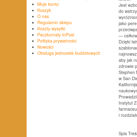
Moje konto
Jest wzb
Koszyk
do wstrzy
O nas
wyróżnio
Regulamin sklepu
jako pere
Koszty wysyłki
przeciwp
Paczkomaty InPost
— całkow
Polityka prywatności
Dzięki ła
Nowości
szablonac
Obsługa jednostek budżetowych
najnowsz
aby jak n
zdrowie 
Stephen M
w San Die
Kaliforn
naukowym
Prowadzi
Instytut
farmaceut
i rozdzia
Spis Treś