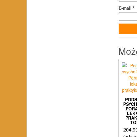
E-mail
*
Moż
POD
PSYC
POR
LEK
PRA
TO
204,9
(w tym