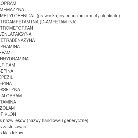
ALOPRAM
JAMEMAZYNA
METYLOFENIDAT (prawoskrętny enancjomer metylofenidatu)
KSTROAMFETAM1NA (D-AMFETAM1NA)
KSTROMETORFAN
WENLAFAKSYNA
UTETRABENAZYNA
YPRAMINA
ZEPAM
ENHYDRAMINA
ULFIRAM
SEPINA
EPEZIL
IEPINA
OKSETYNA
ITALOPRAM
ETAMINA
AZOLAM
OPIKLON
ks nazw leków (nazwy handlowe i generyczne)
ks zastosowań
s klas leków