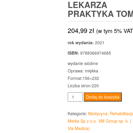
LEKARZA
PRAKTYKA TOM
204,99
zł
(w tym 5% VAT
rok wydania:
2021
ISBN:
9788366974685
wydanie siódme
Oprawa: miękka
Format:156×232
Liczba stron:220
ilość
Dodaj do koszyka
Podstawy
psychofarmakologii
Kategorie:
Medycyna, Rehabilitacj
Poradnik
Media Sp z o.o. VM Group sp. k. (
lekarza
Via Medica)
praktyka