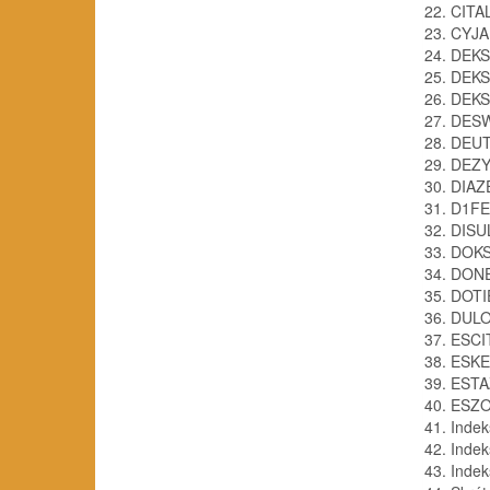
22. CIT
23. CY
24. DEKS
25. DE
26. DE
27. DES
28. DE
29. DEZ
30. DIA
31. D1F
32. DIS
33. DOK
34. DON
35. DOT
36. DUL
37. ESC
38. ESK
39. EST
40. ESZ
41. Inde
42. Inde
43. Indek