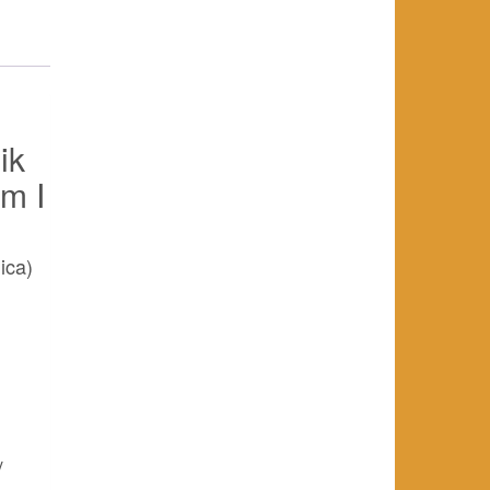
ik
m I
ica)
y