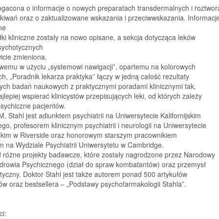
ogacona o informacje o nowych preparatach transdermalnych i roztwor
kiwań oraz o zaktualizowane wskazania i przeciwwskazania. Informacj
ne
łki kliniczne zostały na nowo opisane, a sekcja dotycząca leków
sychotycznych
icie zmieniona.
twemu w użyciu „systemowi nawigacji”, opartemu na kolorowych
h, „Poradnik lekarza praktyka” łączy w jedną całość rezultaty
ych badań naukowych z praktycznymi poradami klinicznymi tak,
ajlepiej wspierać klinicystów przepisujących leki, od których zależy
psychiczne pacjentów.
. Stahl jest adiunktem psychiatrii na Uniwersytecie Kalifornijskim
go, profesorem klinicznym psychiatrii i neurologii na Uniwersytecie
ijskim w Riverside oraz honorowym starszym pracownikiem
 na Wydziale Psychiatrii Uniwersytetu w Cambridge.
ł różne projekty badawcze, które zostały nagrodzone przez Narodowy
 Zdrowia Psychicznego (dział do spraw kombatantów) oraz przemysł
yczny. Doktor Stahl jest także autorem ponad 500 artykułów
łów oraz bestsellera – „Podstawy psychofarmakologii Stahla”.
ci: