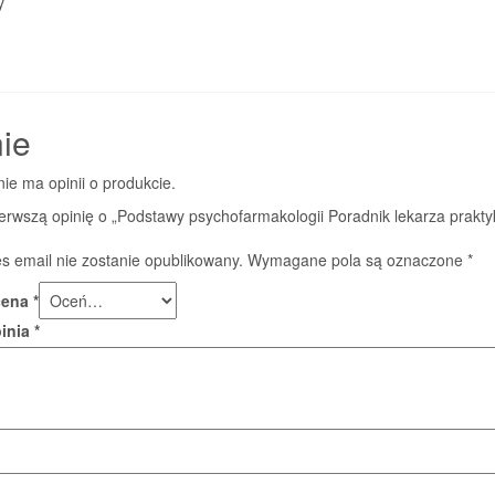
y
ie
nie ma opinii o produkcie.
erwszą opinię o „Podstawy psychofarmakologii Poradnik lekarza prakt
s email nie zostanie opublikowany.
Wymagane pola są oznaczone
*
cena
*
pinia
*