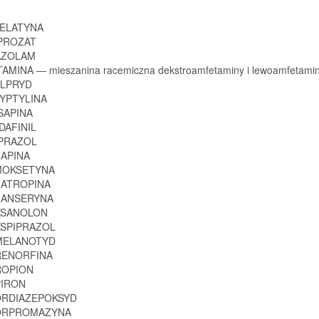
MELATYNA
PROZAT
AZOLAM
AMINA — mieszanina racemiczna dekstroamfetaminy i lewoamfetami
ULPRYD
RYPTYLINA
SAPINA
DAFINIL
IPRAZOL
NAPINA
MOKSETYNA
ZATROPINA
NANSERYNA
KSANOLON
KSPIPRAZOL
EMELANOTYD
RENORFINA
ROPION
PIRON
ORDIAZEPOKSYD
LORPROMAZYNA