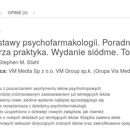
Tom
OPINIE (0)
1
s
tawy psychofarmakologii. Poradn
rza praktyka. Wydanie siódme. To
Stephen M. Stahl
VM Media Sp z o.o. VM Group sp.k. (Grupa Via Med
ca:
u z poszerzaniem asortymentu leków psychotropowych
ardziej zróżnicowanym zastosowaniem już istniejących leków
wiamy nowe, siódme wydanie najlepiej sprzedającego się
e receptariusza z dziedziny psychofarmakologii.
to uzupełniono o dziewięć nowych związków, jak również
e o nowych składach już istniejących leków. Książka zawiera wiele
nowych wskazań dotyczących znanych leków oraz zweryfikowane opis