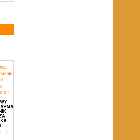
AWY
FARMAKOLOGII
NIK
ZA
YKA
4
ł
%