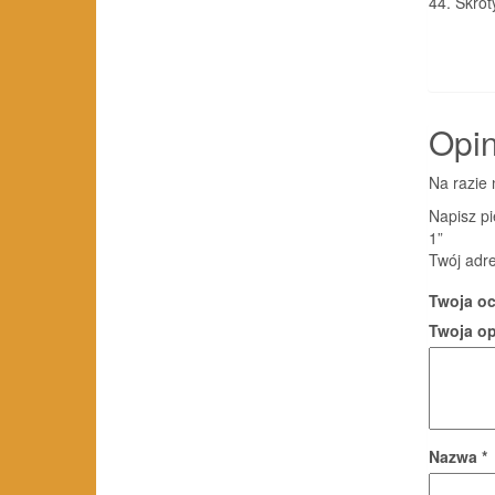
44. Skrót
Opin
Na razie 
Napisz pi
1”
Twój adre
Twoja o
Twoja o
Nazwa
*