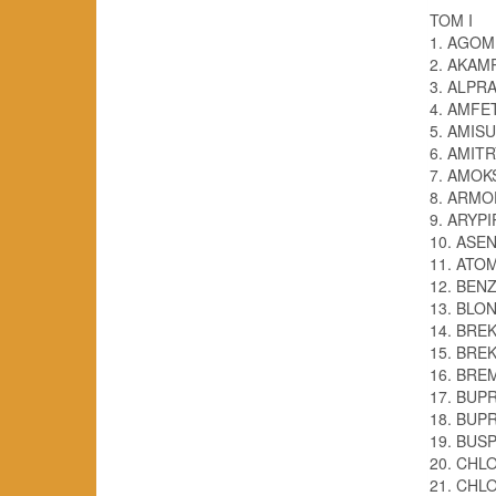
TOM I
1. AGO
2. AKAM
3. ALPR
4. AMFET
5. AMIS
6. AMIT
7. AMOK
8. ARMO
9. ARYP
10. ASE
11. ATO
12. BEN
13. BLO
14. BRE
15. BRE
16. BR
17. BUP
18. BUP
19. BUS
20. CHL
21. CH