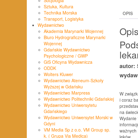
Socjologia
Sztuka, Kultura
Technika Morska
OPIS
Transport, Logistyka
Wydawnictwo
Opi
Akademia Marynarki Wojennej
Biuro Hydrograficzne Marynarki
Pods
Wojennej
Gdańskie Wydawnictwo
leka
Psychologiczne / GWP
GiS Oficyna Wydawnicza
autor:
ODDK
wydaw
Wolters Kluwer
Wydawnictwo Ateneum-Szkoły
Wyższej w Gdańsku
Wydawnictwo Marpress
W związk
Wydawnictwo Politechniki Gdańskiej
i coraz b
Wydawnictwo Uniwersytetu
przedsta
Gdańskiego
na świeci
Wydawnictwo Uniwersytet Morski w
Wydanie 
Gdyni
informacj
VM Media Sp z o.o. VM Group sp.
ważnych 
k. ( Grupa Via Medica)
leków.