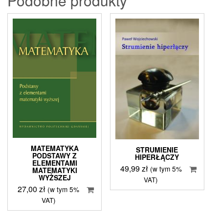
Podobne produkty
MATEMATYKA
STRUMIENIE
PODSTAWY Z
HIPERŁĄCZY
ELEMENTAMI
49,99
zł
(w tym 5%
MATEMATYKI
WYŻSZEJ
VAT)
27,00
zł
(w tym 5%
VAT)