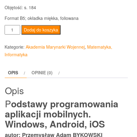
Objętość: s. 184
Format B5; okładka miękka, foliowana
ilość
Dodaj do koszyka
Podstawy
programowania
Kategorie:
Akademia Marynarki Wojennej
,
Matematyka,
aplikacji
Informatyka
mobilnych.
Windows,
OPIS
OPINIE (0)
Android,
iOS
Opis
P
odstawy programowania
aplikacji mobilnych.
Windows, Android, iOS
autor: Przemysław Adam BYKOWSKI