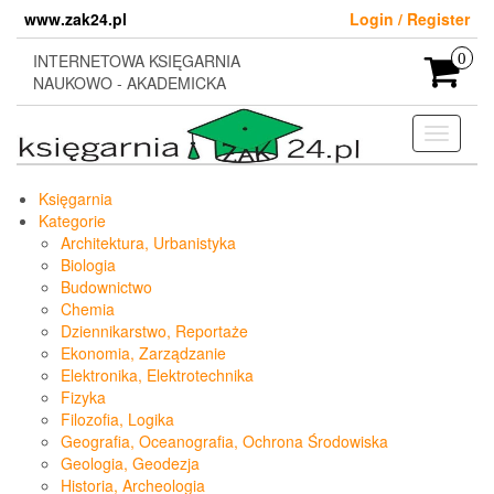
Skip
www.zak24.pl
Login / Register
to
the
INTERNETOWA KSIĘGARNIA
0
content
NAUKOWO - AKADEMICKA
Toggle
navigati
Księgarnia
Kategorie
Architektura, Urbanistyka
Biologia
Budownictwo
Chemia
Dziennikarstwo, Reportaże
Ekonomia, Zarządzanie
Elektronika, Elektrotechnika
Fizyka
Filozofia, Logika
Geografia, Oceanografia, Ochrona Środowiska
Geologia, Geodezja
Historia, Archeologia