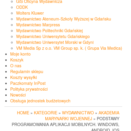
GiS Oficyna Wydawnicza
ODDK
Wolters Kluwer
Wydawnictwo Ateneum-Szkoły Wyższej w Gdańsku
Wydawnictwo Marpress
Wydawnictwo Politechniki Gdańskiej
Wydawnictwo Uniwersytetu Gdańskiego
Wydawnictwo Uniwersytet Morski w Gdyni
VM Media Sp z o.o. VM Group sp. k. ( Grupa Via Medica)
Moje konto
Koszyk
O nas
Regulamin sklepu
Koszty wysyłki
Paczkomaty InPost
Polityka prywatności
Nowości
Obsługa jednostek budżetowych
HOME
»
KATEGORIE
»
WYDAWNICTWO
»
AKADEMIA
MARYNARKI WOJENNEJ
» PODSTAWY
PROGRAMOWANIA APLIKACJI MOBILNYCH. WINDOWS,
ANDROID, IOS