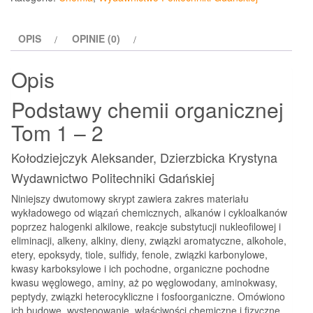
organicznej
Tom
OPIS
OPINIE (0)
1-
2
Opis
Podstawy chemii organicznej
Tom 1 – 2
Kołodziejczyk Aleksander, Dzierzbicka Krystyna
Wydawnictwo Politechniki Gdańskiej
Niniejszy dwutomowy skrypt zawiera zakres materiału
wykładowego od wiązań chemicznych, alkanów i cykloalkanów
poprzez halogenki alkilowe, reakcje substytucji nukleofilowej i
eliminacji, alkeny, alkiny, dieny, związki aromatyczne, alkohole,
etery, epoksydy, tiole, sulfidy, fenole, związki karbonylowe,
kwasy karboksylowe i ich pochodne, organiczne pochodne
kwasu węglowego, aminy, aż po węglowodany, aminokwasy,
peptydy, związki heterocykliczne i fosfoorganiczne. Omówiono
ich budowę, występowanie, właściwości chemiczne i fizyczne,