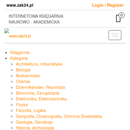
Skip
www.zak24.pl
Login / Register
to
the
0
INTERNETOWA KSIĘGARNIA
content
NAUKOWO - AKADEMICKA
Toggle
navigati
Księgarnia
Kategorie
Architektura, Urbanistyka
Biologia
Budownictwo
Chemia
Dziennikarstwo, Reportaże
Ekonomia, Zarządzanie
Elektronika, Elektrotechnika
Fizyka
Filozofia, Logika
Geografia, Oceanografia, Ochrona Środowiska
Geologia, Geodezja
Historia, Archeologia