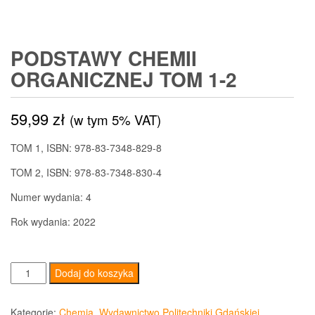
PODSTAWY CHEMII
ORGANICZNEJ TOM 1-2
59,99
zł
(w tym 5% VAT)
TOM 1, ISBN:
978-83-7348-829-8
TOM 2,
ISBN:
978-83-7348-830-4
Numer wydania:
4
Rok wydania:
2022
ilość
Dodaj do koszyka
Podstawy
chemii
Kategorie:
Chemia
,
Wydawnictwo Politechniki Gdańskiej