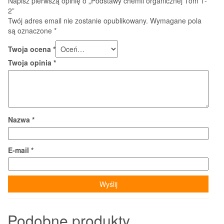
Napisz pierwszą opinię o „Podstawy chemii organicznej Tom 1-
2”
Twój adres email nie zostanie opublikowany.
Wymagane pola
są oznaczone
*
Twoja ocena
*
Twoja opinia
*
Nazwa
*
E-mail
*
Podobne produkty