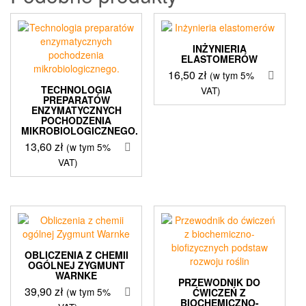
INŻYNIERIA
ELASTOMERÓW
16,50
zł
(w tym 5%
TECHNOLOGIA
VAT)
PREPARATÓW
ENZYMATYCZNYCH
POCHODZENIA
MIKROBIOLOGICZNEGO.
13,60
zł
(w tym 5%
VAT)
OBLICZENIA Z CHEMII
OGÓLNEJ ZYGMUNT
WARNKE
PRZEWODNIK DO
39,90
zł
(w tym 5%
ĆWICZEŃ Z
BIOCHEMICZNO-