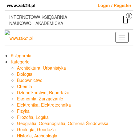
Skip
www.zak24.pl
Login / Register
to
the
0
INTERNETOWA KSIĘGARNIA
content
NAUKOWO - AKADEMICKA
Toggle
navigati
Księgarnia
Kategorie
Architektura, Urbanistyka
Biologia
Budownictwo
Chemia
Dziennikarstwo, Reportaże
Ekonomia, Zarządzanie
Elektronika, Elektrotechnika
Fizyka
Filozofia, Logika
Geografia, Oceanografia, Ochrona Środowiska
Geologia, Geodezja
Historia, Archeologia