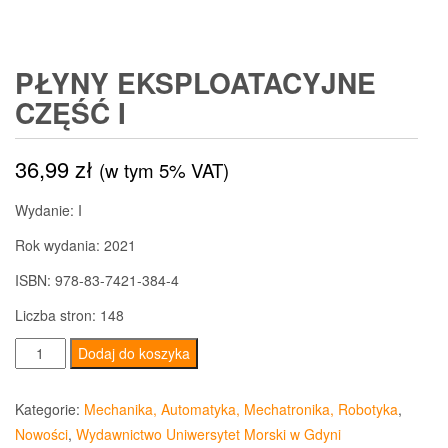
PŁYNY EKSPLOATACYJNE
CZĘŚĆ I
36,99
zł
(w tym 5% VAT)
Wydanie: I
Rok wydania: 2021
ISBN: 978-83-7421-384-4
Liczba stron: 148
ilość
Dodaj do koszyka
Płyny
eksploatacyjne
Kategorie:
Mechanika, Automatyka, Mechatronika, Robotyka
,
Część
Nowości
,
Wydawnictwo Uniwersytet Morski w Gdyni