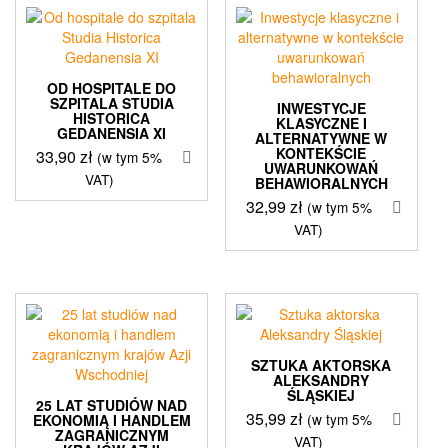
OD HOSPITALE DO
SZPITALA STUDIA
INWESTYCJE
HISTORICA
KLASYCZNE I
GEDANENSIA XI
ALTERNATYWNE W
KONTEKŚCIE
33,90
zł
(w tym 5%
UWARUNKOWAŃ
VAT)
BEHAWIORALNYCH
32,99
zł
(w tym 5%
VAT)
SZTUKA AKTORSKA
ALEKSANDRY
ŚLĄSKIEJ
25 LAT STUDIÓW NAD
35,99
zł
(w tym 5%
EKONOMIĄ I HANDLEM
ZAGRANICZNYM
VAT)