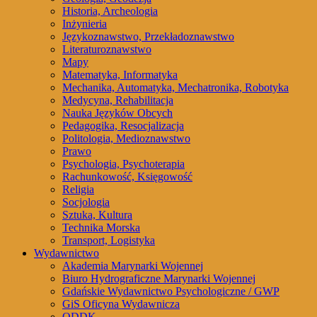
Historia, Archeologia
Inżynieria
Językoznawstwo, Przekładoznawstwo
Literaturoznawstwo
Mapy
Matematyka, Informatyka
Mechanika, Automatyka, Mechatronika, Robotyka
Medycyna, Rehabilitacja
Nauka Języków Obcych
Pedagogika, Resocjalizacja
Politologia, Medioznawstwo
Prawo
Psychologia, Psychoterapia
Rachunkowość, Księgowość
Religia
Socjologia
Sztuka, Kultura
Technika Morska
Transport, Logistyka
Wydawnictwo
Akademia Marynarki Wojennej
Biuro Hydrograficzne Marynarki Wojennej
Gdańskie Wydawnictwo Psychologiczne / GWP
GiS Oficyna Wydawnicza
ODDK