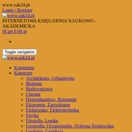
Skip
www.zak24.pl
to
Login / Register
the
content
INTERNETOWA KSIĘGARNIA NAUKOWO -
AKADEMICKA
0
Cart
0,00 zł
Toggle navigation
Księgarnia
Kategorie
Architektura, Urbanistyka
Biologia
Budownictwo
Chemia
Dziennikarstwo, Reportaże
Ekonomia, Zarządzanie
Elektronika, Elektrotechnika
Fizyka
Filozofia, Logika
Geografia, Oceanografia, Ochrona Środowiska
Geologia, Geodezja