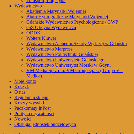
Transport, Logistyka
Wydawnictwo
Akademia Marynarki Wojennej
Biuro Hydrograficzne Marynarki Wojennej
Gdańskie Wydawnictwo Psychologiczne / GWP
GiS Oficyna Wydawnicza
ODDK
Wolters Kluwer
Wydawnictwo Ateneum-Szkoły Wyższej w Gdańsku
Wydawnictwo Marpress
Wydawnictwo Politechniki Gdańskiej
Wydawnictwo Uniwersytetu Gdańskiego
Wydawnictwo Uniwersytet Morski w Gdyni
VM Media Sp z o.o. VM Group sp. k. ( Grupa Via
Medica)
Moje konto
Koszyk
O nas
Regulamin sklepu
Koszty wysyłki
Paczkomaty InPost
Polityka prywatności
Nowości
Obsługa jednostek budżetowych