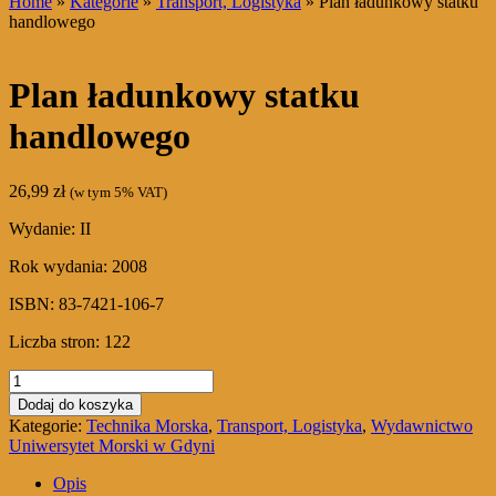
Home
»
Kategorie
»
Transport, Logistyka
» Plan ładunkowy statku
handlowego
Plan ładunkowy statku
handlowego
26,99
zł
(w tym 5% VAT)
Wydanie: II
Rok wydania: 2008
ISBN: 83-7421-106-7
Liczba stron: 122
ilość
Plan
Dodaj do koszyka
ładunkowy
Kategorie:
Technika Morska
,
Transport, Logistyka
,
Wydawnictwo
statku
Uniwersytet Morski w Gdyni
handlowego
Opis