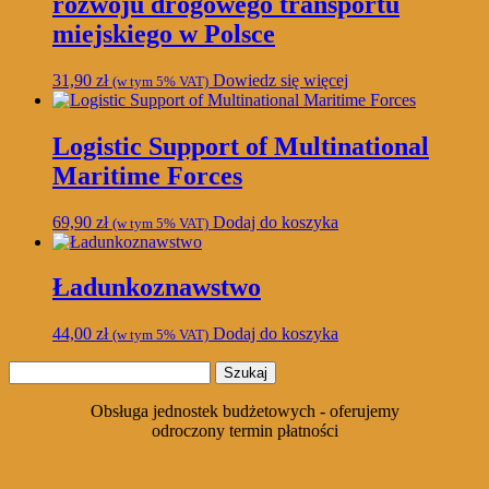
rozwoju drogowego transportu
miejskiego w Polsce
31,90
zł
Dowiedz się więcej
(w tym 5% VAT)
Logistic Support of Multinational
Maritime Forces
69,90
zł
Dodaj do koszyka
(w tym 5% VAT)
Ładunkoznawstwo
44,00
zł
Dodaj do koszyka
(w tym 5% VAT)
Szukaj:
Obsługa jednostek budżetowych - oferujemy
odroczony termin płatności