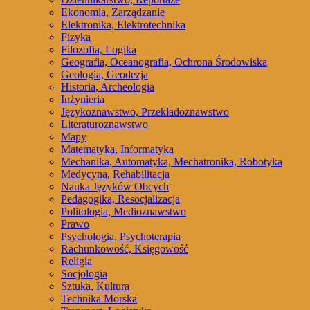
Ekonomia, Zarządzanie
Elektronika, Elektrotechnika
Fizyka
Filozofia, Logika
Geografia, Oceanografia, Ochrona Środowiska
Geologia, Geodezja
Historia, Archeologia
Inżynieria
Językoznawstwo, Przekładoznawstwo
Literaturoznawstwo
Mapy
Matematyka, Informatyka
Mechanika, Automatyka, Mechatronika, Robotyka
Medycyna, Rehabilitacja
Nauka Języków Obcych
Pedagogika, Resocjalizacja
Politologia, Medioznawstwo
Prawo
Psychologia, Psychoterapia
Rachunkowość, Księgowość
Religia
Socjologia
Sztuka, Kultura
Technika Morska