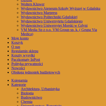
Wolters Kluwer
Wydawnictwo Ateneum-Szkoły Wyższej w Gdańsku
Wydawnictwo Marpress
Wydawnictwo Politechniki Gdańskiej
Wydawnictwo Uniwersytetu Gdańskiego
Wydawnictwo Uniwersytet Morski w Gdyni
VM Media Sp z o.o. VM Group sp. k. ( Grupa Via
Medica)
Moje konto
Koszyk
O nas
Regulamin sklepu
Koszty wysyłki
Paczkomaty InPost
Polityka prywatności
Nowości
Obsługa jednostek budżetowych
Księgarnia
Kategorie
Architektura, Urbanistyka
Biologia
Budownictwo
Chemia
Dziennikarstwo, Reportaże