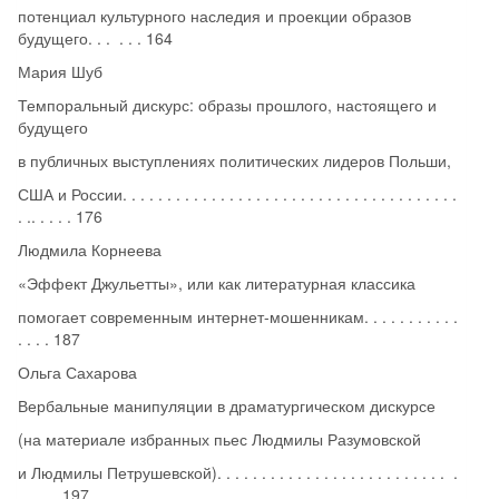
потенциал культурного наследия и проекции образов
будущего. . . . . . 164
Мария Шуб
Темпоральный дискурс: образы прошлого, настоящего и
будущего
в публичных выступлениях политических лидеров Польши,
США и России. . . . . . . . . . . . . . . . . . . . . . . . . . . . . . . . . . . . . .
. .. . . . . 176
Людмила Корнеева
«Эффект Джульетты», или как литературная классика
помогает современным интернет-мошенникам. . . . . . . . . . .
. . . . 187
Ольга Сахарова
Вербальные манипуляции в драматургическом дискурсе
(на материале избранных пьес Людмилы Разумовской
и Людмилы Петрушевской). . . . . . . . . . . . . . . . . . . . . . . . . . .
. . . . . 197