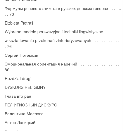
Формулы речевого этикета в русских донских говорах . . . . ..
. . 70
Elżbieta Pietraś
Wybrane modele perswazyjne i techniki lingwistyczne
w kształtowaniu przekonań zinterioryzowanych . . . . . . . . . . . . .
. 76
Сергей Потемкин
Эмоциональная ориентация наречий . . . . . . . . . . . . . . . . . .
86
Rozdział drugi
DYSKURS RELIGIJNY
Глава вто рая
РЕЛ ИГИОЗНЫЙ ДИСКУРС
Валентина Маслова
Антон Лавицкий
Воздействие молитвенного слова