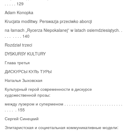
. . . . . 129
Adam Konopka
Krucjata modlitwy. Perswazja przeciwko aborcji
na łamach „Rycerza Niepokalanej” w latach osiemdziesiątych. .
. . . . . . . 140
Rozdział trzeci
DYSKURSY KULTURY
Глава третья
ДИСКУРСЫ КУЛЬ ТУРЫ
Наталья Зыховская
Культурный герой современности в дискурсе
художественной прозы:
между лузером и суперменом . . . . . . . . . . . . . . . . . . . . . . . . .
. . . . . 155
Сергей Синецкий
Элитаристская и социетальная коммуникативные модели: