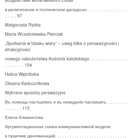
в религиозном и поэтическом дискурсах. . . . . . . . . . . . . . . . .
. . . . . 97
Małgorzata Rybka
Marta Wrześniewska-Pietrzak
„Spotkania w blasku wiary” – uwag kilka o perswazyjności i
atrakcyjności
nowego nabożeństwa Kościoła katolickiego . . . . . . . . . . . . . . .
. . . . . . . . 104
Halina Wątróbska
Oksana Kadocznikowa
Wybrane sposoby perswazyjne
Въ помощь пастырямъ и въ назиданiе пасомымъ. . . . . . . . .
. . . . . . . 115
Елена Климентова
Аргументационная схема коммуникативной модели
в практике деноминаций. . . . . . . . . . . . . . . . . . . . . . . . . . . . .