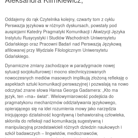
Oddajemy do rąk Czytelnika kolejny, czwarty tom z cyklu
Perswazja językowa w różnych dyskursach, powstały pod
auspicjami Katedry Pragmatyki Komunikacji i Akwizycji Języka
Instytutu Rusycystyki i Studiów Wschodnich Uniwersytetu
Gdańskiego oraz Pracowni Badań nad Perswazją Językową
afiliowanej przy Wydziale Filologicznym Uniwersytetu
Gdańskiego.
Dynamiczne zmiany zachodzące w paradygmacie nowej
sytuacji socjokulturowej i mocno stechnicyzowanych
nowoczesnych mediów masowych implikują złożoną refleksję o
aspektach sztuki komunikacji perswazyjnej i pozwalają na nowo
odczytać znane słowa Hansa Georga Gadamera: „Kto ma
język, ten «ma» świat”. Wielowymiarowość podejścia do
pragmatykonu mechanizmów oddziaływania językowego,
opierającego się na idei rozumienia mowy jako narzędzia
inicjującego działalność kognitywną i behawioralną człowieka,
skłoniła do refleksji nad komunikacją sugestywną i
manipulacyjną przedstawicieli różnych dziedzin naukowych i
szkół badawczych – lingwistów, medioznawców,