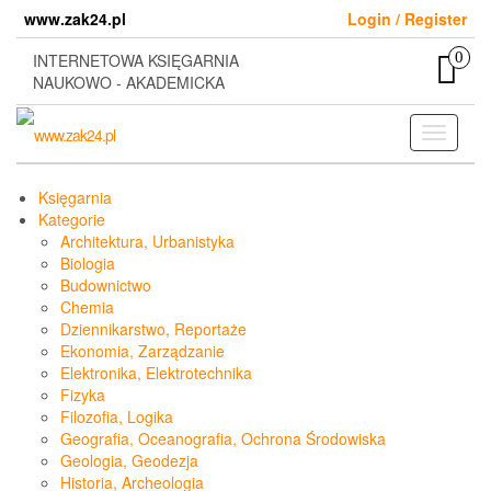
Skip
www.zak24.pl
Login / Register
to
the
0
INTERNETOWA KSIĘGARNIA
content
NAUKOWO - AKADEMICKA
Toggle
navigati
Księgarnia
Kategorie
Architektura, Urbanistyka
Biologia
Budownictwo
Chemia
Dziennikarstwo, Reportaże
Ekonomia, Zarządzanie
Elektronika, Elektrotechnika
Fizyka
Filozofia, Logika
Geografia, Oceanografia, Ochrona Środowiska
Geologia, Geodezja
Historia, Archeologia