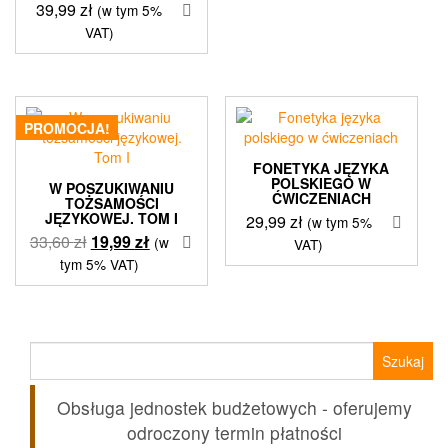
39,99
zł
(w tym 5%
VAT)
PROMOCJA!
FONETYKA JĘZYKA
POLSKIEGO W
W POSZUKIWANIU
ĆWICZENIACH
TOŻSAMOŚCI
JĘZYKOWEJ. TOM I
29,99
zł
(w tym 5%
Pierwotna
Aktualna
33,60
zł
19,99
zł
(w
VAT)
cena
cena
tym 5% VAT)
wynosiła:
wynosi:
33,60 zł.
19,99 zł.
Szukaj:
Obsługa jednostek budżetowych - oferujemy
odroczony termin płatności