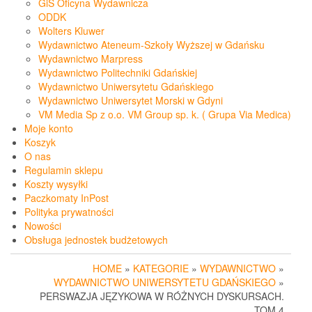
GiS Oficyna Wydawnicza
ODDK
Wolters Kluwer
Wydawnictwo Ateneum-Szkoły Wyższej w Gdańsku
Wydawnictwo Marpress
Wydawnictwo Politechniki Gdańskiej
Wydawnictwo Uniwersytetu Gdańskiego
Wydawnictwo Uniwersytet Morski w Gdyni
VM Media Sp z o.o. VM Group sp. k. ( Grupa Via Medica)
Moje konto
Koszyk
O nas
Regulamin sklepu
Koszty wysyłki
Paczkomaty InPost
Polityka prywatności
Nowości
Obsługa jednostek budżetowych
HOME
»
KATEGORIE
»
WYDAWNICTWO
»
WYDAWNICTWO UNIWERSYTETU GDAŃSKIEGO
»
PERSWAZJA JĘZYKOWA W RÓŻNYCH DYSKURSACH.
TOM 4