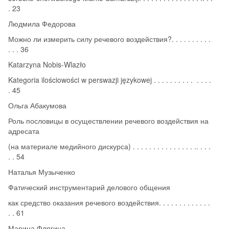
. 23
Людмила Федорова
Можно ли измерить силу речевого воздействия?. . . . . . . . . .
. . . 36
Katarzyna Nobis-Wlazło
Kategoria ilościowości w perswazji językowej . . . . . . . . . . . . . .
. 45
Ольга Абакумова
Роль пословицы в осуществлении речевого воздействия на
адресата
(на материале медийного дискурса) . . . . . . . . . . . . . . . .. . . .
. . 54
Наталья Музыченко
Фатический инструментарий делового общения
как средство оказания речевого воздействия. . . . . . . . . . . . .
. . 61
Марина Флягина