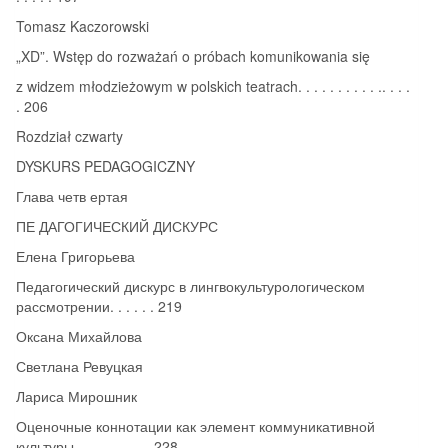
Tomasz Kaczorowski
„XD”. Wstęp do rozważań o próbach komunikowania się
z widzem młodzieżowym w polskich teatrach. . . . . . . . . . .. . . .
. 206
Rozdział czwarty
DYSKURS PEDAGOGICZNY
Глава четв ертая
ПЕ ДАГОГИЧЕСКИЙ ДИСКУРС
Елена Григорьева
Педагогический дискурс в лингвокультурологическом
рассмотрении. . . . . . 219
Оксана Михайлова
Светлана Ревуцкая
Лариса Мирошник
Оценочные коннотации как элемент коммуникативной
культуры. . . . . . . . . . 228