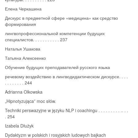
Елена Черкашина
Дискурс в предметной сфере «медицина» как средство
формирования
лингвопрофессиональной компетенции будущих
специалистов. . . . . . . . . . . 237
Наталья Ушакова
Татьяна Алексеенко
Обучение будущих преподавателей русского языка
речевому воздействию в лингводидактическом дискурсе. . . .
. . . . . . . . 244
Adrianna Olkowska
„Hipnotyzująca” moc słów.
Techniki perswazyjne w języku NLP i coachingu . . . . . . . . . .. . .
. 254
Izabela Dłużyk
Dydaktyzm w polskich i rosyjskich ludowych bajkach