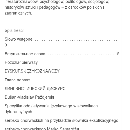
literaturoznawców, psychologów, politologów, socjologów,
historyków sztuki i pedagogów – z ośrodków polskich i
zagranicznych.
Spis treści
Słowo wstępne. . . . . . . . . . . . . . . . . . . . . . . . . . . . . . . . . . . . . .
9
Вступительное слово. . . . . . . . . . . . . . . . . . . . . . . . . . . . . . 15
Rozdział pierwszy
DYSKURS JĘZYKOZNAWCZY
Глава первая
ЛИНГВИСТИЧЕСКИЙ ДИСКУРС
Dušan-Vladislav Paždjerski
Specyfika oddziaływania językowego w słownikach
dyferencyjnych
serbsko-chorwackich na przykładzie słownika eksplikacyjnego
serbsko-chorwackiego Marko Samardžiji. . . . . . . . . . . . . . . .. . .