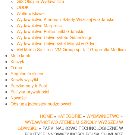
GiS Oficyna Wydawnicza
ODDK
Wolters Kluwer
Wydawnictwo Ateneum-Szkoły Wyższej w Gdańsku
Wydawnictwo Marpress
Wydawnictwo Politechniki Gdańskiej
Wydawnictwo Uniwersytetu Gdańskiego
Wydawnictwo Uniwersytet Morski w Gdyni
VM Media Sp z o.o. VM Group sp. k. ( Grupa Via Medica)
Moje konto
Koszyk
O nas
Regulamin sklepu
Koszty wysyłki
Paczkomaty InPost
Polityka prywatności
Nowości
Obsługa jednostek budżetowych
HOME
»
KATEGORIE
»
WYDAWNICTWO
»
WYDAWNICTWO ATENEUM-SZKOŁY WYŻSZEJ W
GDAŃSKU
» PARKI NAUKOWO-TECHNOLOGICZNE W
POLITYCE INNOWACYJNOŚCI POLSKICH WŁADZ