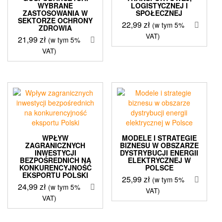
WYBRANE
LOGISTYCZNEJ I
ZASTOSOWANIA W
SPOŁECZNEJ
SEKTORZE OCHRONY
22,99
zł
(w tym 5%
ZDROWIA
VAT)
21,99
zł
(w tym 5%
VAT)
WPŁYW
MODELE I STRATEGIE
ZAGRANICZNYCH
BIZNESU W OBSZARZE
INWESTYCJI
DYSTRYBUCJI ENERGII
BEZPOŚREDNICH NA
ELEKTRYCZNEJ W
KONKURENCYJNOŚĆ
POLSCE
EKSPORTU POLSKI
25,99
zł
(w tym 5%
24,99
zł
(w tym 5%
VAT)
VAT)