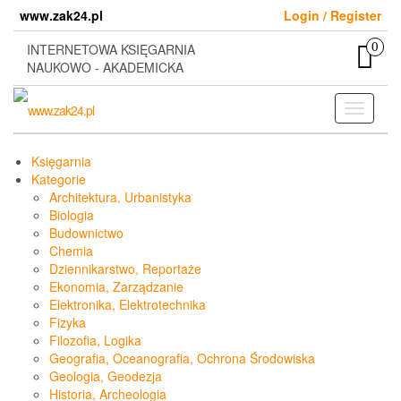
Skip
www.zak24.pl
Login / Register
to
the
0
INTERNETOWA KSIĘGARNIA
content
NAUKOWO - AKADEMICKA
Toggle
navigati
Księgarnia
Kategorie
Architektura, Urbanistyka
Biologia
Budownictwo
Chemia
Dziennikarstwo, Reportaże
Ekonomia, Zarządzanie
Elektronika, Elektrotechnika
Fizyka
Filozofia, Logika
Geografia, Oceanografia, Ochrona Środowiska
Geologia, Geodezja
Historia, Archeologia