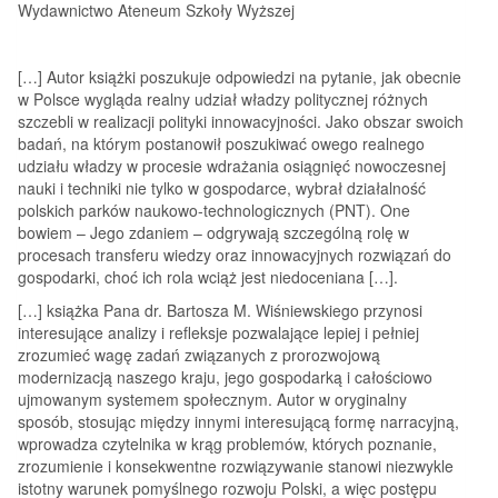
Wydawnictwo Ateneum Szkoły Wyższej
[…] Autor książki poszukuje odpowiedzi na pytanie, jak obecnie
w Polsce wygląda realny udział władzy politycznej różnych
szczebli w realizacji polityki innowacyjności. Jako obszar swoich
badań, na którym postanowił poszukiwać owego realnego
udziału władzy w procesie wdrażania osiągnięć nowoczesnej
nauki i techniki nie tylko w gospodarce, wybrał działalność
polskich parków naukowo-technologicznych (PNT). One
bowiem – Jego zdaniem – odgrywają szczególną rolę w
procesach transferu wiedzy oraz innowacyjnych rozwiązań do
gospodarki, choć ich rola wciąż jest niedoceniana […].
[…] książka Pana dr. Bartosza M. Wiśniewskiego przynosi
interesujące analizy i refleksje pozwalające lepiej i pełniej
zrozumieć wagę zadań związanych z prorozwojową
modernizacją naszego kraju, jego gospodarką i całościowo
ujmowanym systemem społecznym. Autor w oryginalny
sposób, stosując między innymi interesującą formę narracyjną,
wprowadza czytelnika w krąg problemów, których poznanie,
zrozumienie i konsekwentne rozwiązywanie stanowi niezwykle
istotny warunek pomyślnego rozwoju Polski, a więc postępu