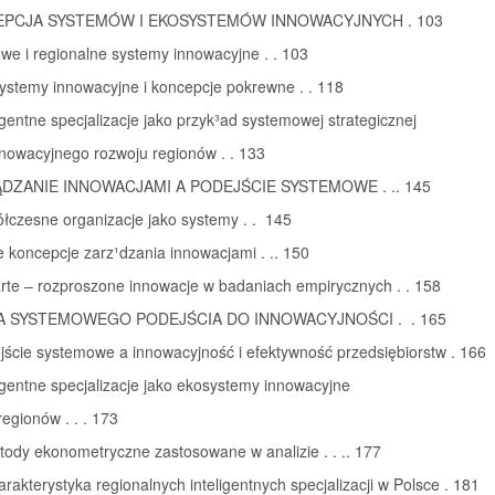
EPCJA SYSTEMÓW I EKOSYSTEMÓW INNOWACYJNYCH . 103
owe i regionalne systemy innowacyjne . . 103
ystemy innowacyjne i koncepcje pokrewne . . 118
ligentne specjalizacje jako przyk³ad systemowej strategicznej
innowacyjnego rozwoju regionów . . 133
ĄDZANIE INNOWACJAMI A PODEJŚCIE SYSTEMOWE . .. 145
łczesne organizacje jako systemy . . 145
 koncepcje zarz¹dzania innowacjami . .. 150
rte – rozproszone innowacje w badaniach empirycznych . . 158
A SYSTEMOWEGO PODEJŚCIA DO INNOWACYJNOŚCI . . 165
jście systemowe a innowacyjność i efektywność przedsiębiorstw . 166
ligentne specjalizacje jako ekosystemy innowacyjne
regionów . . . 173
tody ekonometryczne zastosowane w analizie . . .. 177
arakterystyka regionalnych inteligentnych specjalizacji w Polsce . 181