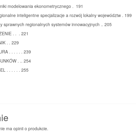
yniki modelowania ekonometrycznego . 191
gionalne inteligentne specjalizacje a rozwój lokalny województw . 199
hy sprawnych regionalnych systemów innowacyjnych .. 205
NIE . . . 221
K . . 229
A . . . . . . 239
UNKÓW . .. 254
 . . . . . . 255
ie
nie ma opinii o produkcie.