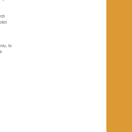
ych
ości
niu, to
a