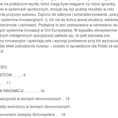
ne na praktyczne wyniki, które mogą byæ osiągane na różne sposoby,
ie w systemach społecznych, stosuje się też analizę rezultatu w celu
nia przyczyn sukcesu. Dążono do odkrycia i scharakteryzowania „szar
 systemów innowacyjnych, tj. ich nie do końca jasnej struktury, właściw
hanizmów i zachowań. Podejście to jest zastosowane w odniesieniu do
nych systemów innowacji w Unii Europejskiej. W wypadku ekosystemów
nych inteligentnych specjalizacji zakłada się, że jeśli stanowią one
y innowacyjne i spełniają cele i wymogi postawione przy ich wyznacza
ać efekt pobudzenia rozwoju – zostało to sprawdzone dla Polski za lat
18.
EŚCI
TÓW . . . . . 9
 . . 11
 INNOWACJI . . . . . .. . 16
wacyjność w teoriach ekonomicznych .. 18
stêp techniczny w teoriach ekonomicznych
konaniami Josepha Schumpetera . .. 18