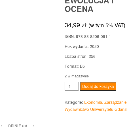
EWOLUCJA I
OCENA
34,99
zł
(w tym 5% VAT)
ISBN: 978-83-8206-091-1
Rok wydania: 2020
Liczba stron: 256
Format: B5
2 w magazynie
ilość
Dodaj do koszyka
Paradygmat
systemowy
Kategorie:
Ekonomia, Zarządzanie
w
Wydawnictwo Uniwersytetu Gdańs
innowacyjności.
Geneza,
OPINIE (0)