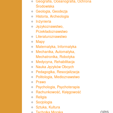
Geografia, Oceanografia, Ochrona
Środowiska
Geologia, Geodezja
Historia, Archeologia
Inżynieria
Językoznawstwo,
Przekładoznawstwo
Literaturoznawstwo
Mapy
Matematyka, Informatyka
Mechanika, Automatyka,
Mechatronika, Robotyka
Medycyna, Rehabilitacja
Nauka Języków Obcych
Pedagogika, Resocjalizacja
Politologia, Medioznawstwo
Prawo
Psychologia, Psychoterapia
Rachunkowość, Księgowość
Religia
Socjologia
Sztuka, Kultura
Technika Morska
OPIS