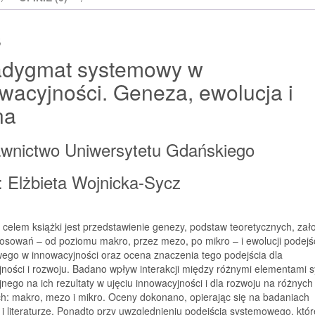
ewolucja
i
s
ocena
adygmat systemowy w
wacyjności. Geneza, ewolucja i
na
wnictwo Uniwersytetu Gdańskiego
: Elżbieta Wojnicka-Sycz
elem książki jest przedstawienie genezy, podstaw teoretycznych, zał
osowań – od poziomu makro, przez mezo, po mikro – i ewolucji podejś
ego w innowacyjności oraz ocena znaczenia tego podejścia dla
ności i rozwoju. Badano wpływ interakcji między różnymi elementami 
nego na ich rezultaty w ujęciu innowacyjności i dla rozwoju na różnych
h: makro, mezo i mikro. Oceny dokonano, opierając się na badaniach
i literaturze. Ponadto przy uwzględnieniu podejścia systemowego, które