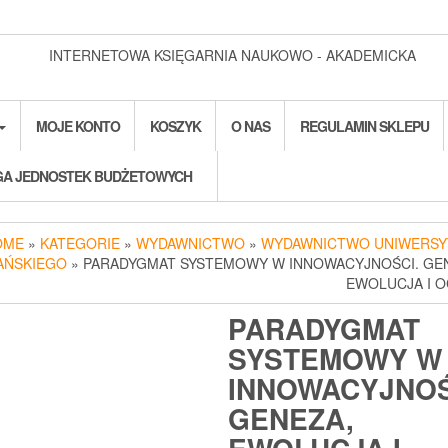
INTERNETOWA KSIĘGARNIA NAUKOWO - AKADEMICKA
MOJE KONTO
KOSZYK
O NAS
REGULAMIN SKLEPU
A JEDNOSTEK BUDŻETOWYCH
OME
»
KATEGORIE
»
WYDAWNICTWO
»
WYDAWNICTWO UNIWERSY
AŃSKIEGO
» PARADYGMAT SYSTEMOWY W INNOWACYJNOŚCI. GE
EWOLUCJA I 
PARADYGMAT
SYSTEMOWY W
INNOWACYJNOŚ
GENEZA,