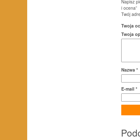
Napisz p
i ocena”
Twój adre
Twoja o
Twoja o
Nazwa
*
E-mail
*
Pod