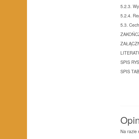
5.2.3. W
5.2.4. Re
5.3. Cec
ZAKOŃCZE
ZAŁĄCZNI
LITERATUR
SPIS RYS
SPIS TABEL
Opin
Na razie 