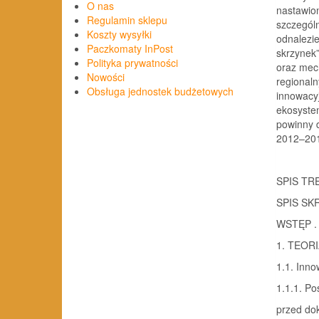
O nas
nastawio
Regulamin sklepu
szczególn
Koszty wysyłki
odnalezie
Paczkomaty InPost
skrzynek”
Polityka prywatności
oraz mec
Nowości
regional
Obsługa jednostek budżetowych
innowacyj
ekosystem
powinny d
2012–20
SPIS TR
SPIS SKRÓ
WSTĘP . .
1. TEORIA
1.1. Inno
1.1.1. Po
przed do