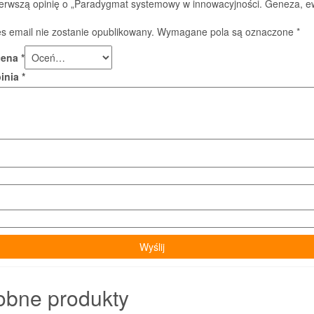
ierwszą opinię o „Paradygmat systemowy w innowacyjności. Geneza, e
s email nie zostanie opublikowany.
Wymagane pola są oznaczone
*
cena
*
pinia
*
obne produkty