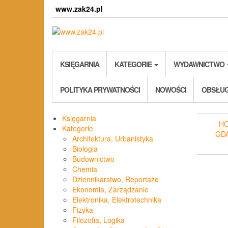
Skip
www.zak24.pl
to
the
content
KSIĘGARNIA
KATEGORIE
WYDAWNICTWO
POLITYKA PRYWATNOŚCI
NOWOŚCI
OBSŁUG
Księgarnia
H
Kategorie
GD
Architektura, Urbanistyka
Biologia
Budownictwo
Chemia
Dziennikarstwo, Reportaże
Ekonomia, Zarządzanie
Elektronika, Elektrotechnika
Fizyka
Filozofia, Logika