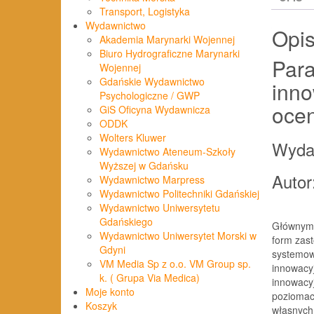
Transport, Logistyka
Wydawnictwo
Opi
Akademia Marynarki Wojennej
Biuro Hydrograficzne Marynarki
Par
Wojennej
Gdańskie Wydawnictwo
inno
Psychologiczne / GWP
oce
GiS Oficyna Wydawnicza
ODDK
Wolters Kluwer
Wyda
Wydawnictwo Ateneum-Szkoły
Wyższej w Gdańsku
Autor
Wydawnictwo Marpress
Wydawnictwo Politechniki Gdańskiej
Wydawnictwo Uniwersytetu
Gdańskiego
Głównym c
Wydawnictwo Uniwersytet Morski w
form zast
Gdyni
systemow
VM Media Sp z o.o. VM Group sp.
innowacyj
k. ( Grupa Via Medica)
innowacyj
Moje konto
poziomac
Koszyk
własnych 