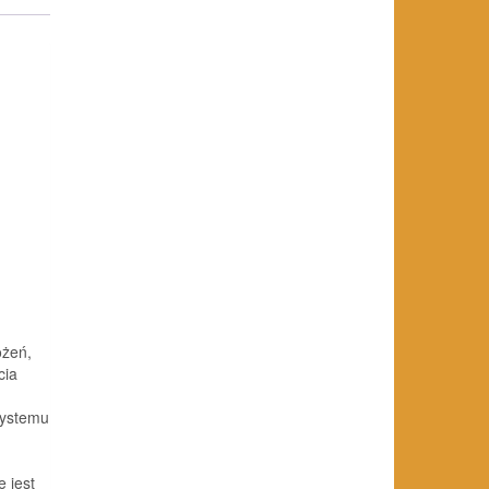
ożeń,
cia
systemu
 jest