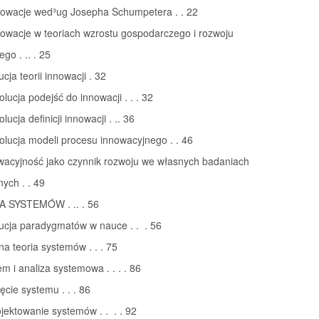
nnowacje wed³ug Josepha Schumpetera . . 22
nowacje w teoriach wzrostu gospodarczego i rozwoju
go . .. . 25
cja teorii innowacji . 32
olucja podejść do innowacji . . . 32
lucja definicji innowacji . .. 36
olucja modeli procesu innowacyjnego . . 46
owacyjność jako czynnik rozwoju we własnych badaniach
ych . . 49
A SYSTEMÓW . .. . 56
lucja paradygmatów w nauce . . . 56
na teoria systemów . . . 75
em i analiza systemowa . . . . 86
jęcie systemu . . . 86
ojektowanie systemów . . . . 92