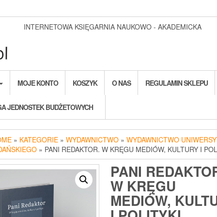
INTERNETOWA KSIĘGARNIA NAUKOWO - AKADEMICKA
MOJE KONTO
KOSZYK
O NAS
REGULAMIN SKLEPU
A JEDNOSTEK BUDŻETOWYCH
OME
»
KATEGORIE
»
WYDAWNICTWO
»
WYDAWNICTWO UNIWERSY
DAŃSKIEGO
» PANI REDAKTOR. W KRĘGU MEDIÓW, KULTURY I POL
PANI REDAKTOR
W KRĘGU
MEDIÓW, KULT
I POLITYKI