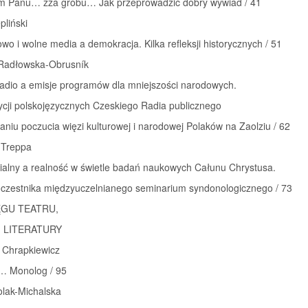
 Panu… zza grobu… Jak przeprowadzić dobry wywiad / 41
pliński
wo i wolne media a demokracja. Kilka refleksji historycznych / 51
Radłowska-Obrusník
radio a emisje programów dla mniejszości narodowych.
ycji polskojęzycznych Czeskiego Radia publicznego
niu poczucia więzi kulturowej i narodowej Polaków na Zaolziu / 62
 Treppa
ialny a realność w świetle badań naukowych Całunu Chrystusa.
uczestnika międzyuczelnianego seminarium syndonologicznego / 73
RĘGU TEATRU,
I LITERATURY
 Chrapkiewicz
r… Monolog / 95
olak-Michalska