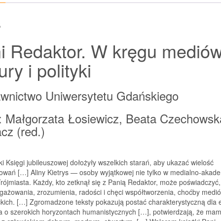
polityki
s
i Redaktor. W kręgu mediów
ury i polityki
wnictwo Uniwersytetu Gdańskiego
: Małgorzata Łosiewicz, Beata Czechowsk
cz (red.)
i Księgi jubileuszowej dołożyły wszelkich starań, aby ukazać wielość
owań […] Aliny Kietrys — osoby wyjątkowej nie tylko w medialno-akad
rójmiasta. Każdy, kto zetknął się z Panią Redaktor, może poświadczyć, 
gażowania, zrozumienia, radości i chęci współtworzenia, choćby medi
kich. […] Zgromadzone teksty pokazują postać charakterystyczną dla 
ta o szerokich horyzontach humanistycznych […], potwierdzają, że ma