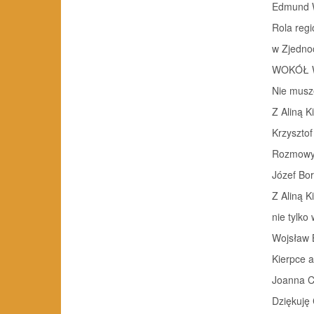
Edmund W
Rola regi
w Zjedno
WOKÓŁ 
Nie musz
Z Aliną K
Krzysztof
Rozmowy 
Józef Bo
Z Aliną K
nie tylk
Wojsław 
Kierpce a
Joanna C
Dziękuję 