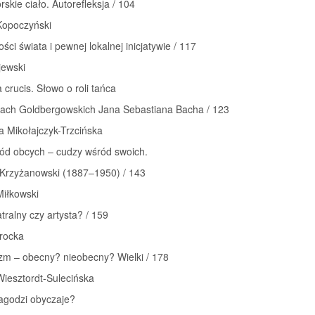
rskie ciało. Autorefleksja / 104
opoczyński
ści świata i pewnej lokalnej inicjatywie / 117
jewski
 crucis. Słowo o roli tańca
jach Goldbergowskich Jana Sebastiana Bacha / 123
 Mikołajczyk-Trzcińska
ód obcych – cudzy wśród swoich.
Krzyżanowski (1887–1950) / 143
iłkowski
atralny czy artysta? / 159
rocka
m – obecny? nieobecny? Wielki / 178
Wiesztordt-Sulecińska
agodzi obyczaje?