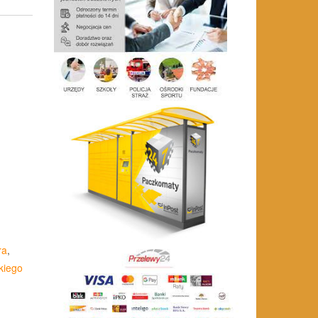
ra
,
kiego