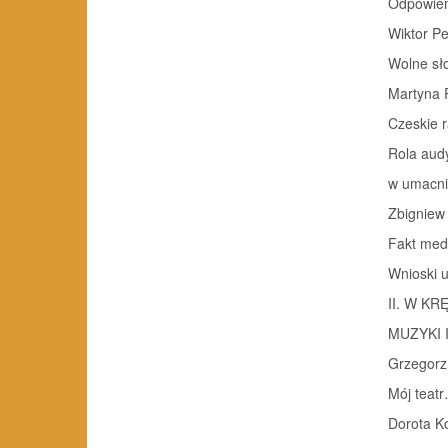
Odpowiem
Wiktor Pe
Wolne sło
Martyna 
Czeskie 
Rola aud
w umacnia
Zbigniew
Fakt med
Wnioski 
II. W K
MUZYKI 
Grzegorz
Mój teat
Dorota K