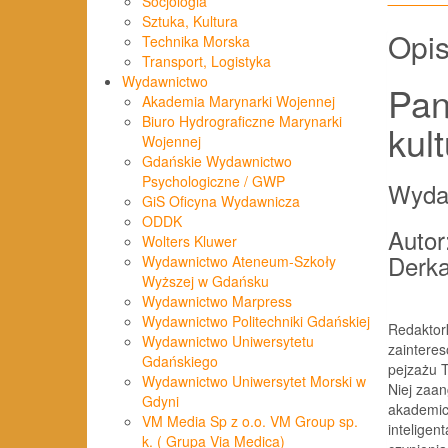
Socjologia
Sztuka, Kultura
Opi
Technika Morska
Transport, Logistyka
Wydawnictwo
Pan
Akademia Marynarki Wojennej
Biuro Hydrograficzne Marynarki
kult
Wojennej
Gdańskie Wydawnictwo
Psychologiczne / GWP
Wyda
GiS Oficyna Wydawnicza
ODDK
Autor
Wolters Kluwer
Derka
Wydawnictwo Ateneum-Szkoły
Wyższej w Gdańsku
Wydawnictwo Marpress
Wydawnictwo Politechniki Gdańskiej
Redaktork
Wydawnictwo Uniwersytetu
zainteres
Gdańskiego
pejzażu T
Wydawnictwo Uniwersytet Morski w
Niej zaan
Gdyni
akademic
VM Media Sp z o.o. VM Group sp.
inteligen
k. ( Grupa Via Medica)