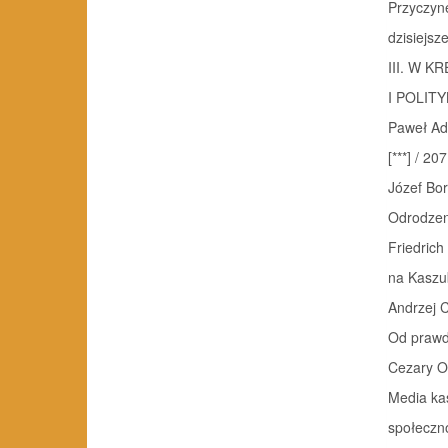
Przyczyn
dzisiejsz
III. W 
I POLITY
Paweł A
[***] / 207
Józef Bo
Odrodzen
Friedrich
na Kaszu
Andrzej 
Od prawdy
Cezary O
Media ka
społeczno