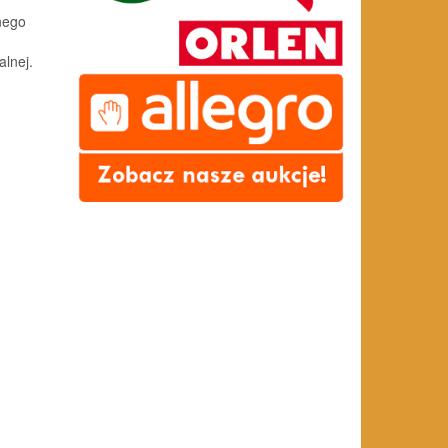
nego
alnej.