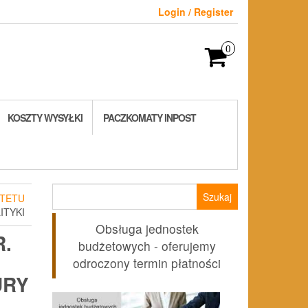
Login / Register
0
KOSZTY WYSYŁKI
PACZKOMATY INPOST
Szukaj:
TETU
ITYKI
Obsługa jednostek
.
budżetowych - oferujemy
odroczony termin płatności
URY