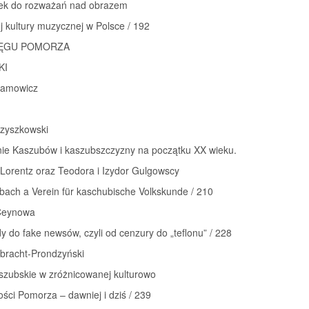
ek do rozważań nad obrazem
ej kultury muzycznej w Polsce / 192
KRĘGU POMORZA
KI
damowicz
rzyszkowski
ie Kaszubów i kaszubszczyzny na początku XX wieku.
 Lorentz oraz Teodora i Izydor Gulgowscy
bach a Verein für kaschubische Volkskunde / 210
Ceynowa
 do fake newsów, czyli od cenzury do „teflonu” / 228
bracht-Prondzyński
szubskie w zróżnicowanej kulturowo
ści Pomorza – dawniej i dziś / 239