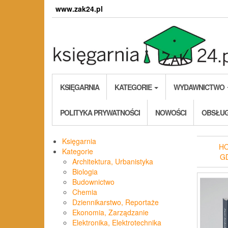
Skip
www.zak24.pl
to
the
content
KSIĘGARNIA
KATEGORIE
WYDAWNICTWO
POLITYKA PRYWATNOŚCI
NOWOŚCI
OBSŁUG
Księgarnia
H
Kategorie
G
Architektura, Urbanistyka
Biologia
Budownictwo
Chemia
Dziennikarstwo, Reportaże
Ekonomia, Zarządzanie
Elektronika, Elektrotechnika