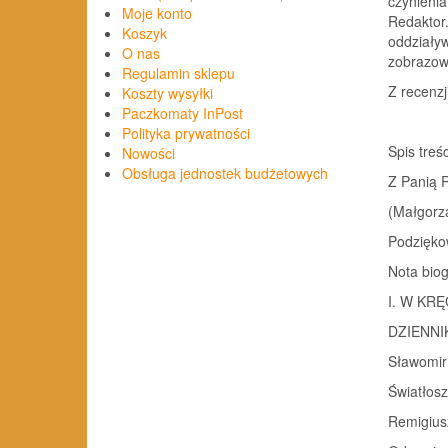
czynieni
Moje konto
Redaktor.
Koszyk
oddziaływ
O nas
zobrazowa
Regulamin sklepu
Z recenzj
Koszty wysyłki
Paczkomaty InPost
Polityka prywatności
Spis treśc
Nowości
Obsługa jednostek budżetowych
Z Panią R
(Małgorz
Podzięko
Nota biog
I. W KR
DZIENNI
Sławomir
Światłosz
Remigius