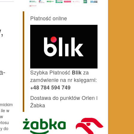
Płatność online
,
a-
Szybka Płatność
Blik
za
zamówienie na nr księgarni:
+48 784 594 749
Dostawa do punktów Orlen i
emickim
Żabka
ile w
ów
etosu
my do