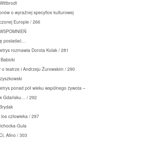
ittbrodt
onów o wyraźnej specyfice kulturowej
czonej Europie / 266
WSPOMNIEŃ
ę posiadać…
ietrys rozmawia Dorota Kolak / 281
 Babicki
o teatrze i Andrzeju Żurowskim / 290
rzyszkowski
ietrys ponad pół wieku wspólnego żywota –
o w Gdańsku… / 292
Brydak
 los człowieka / 297
ichocka-Gula
Ci, Alino / 303