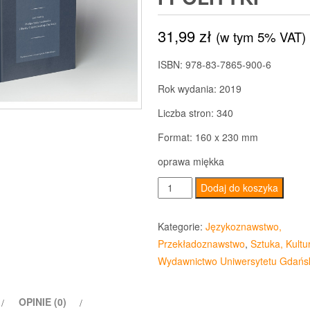
31,99
zł
(w tym 5% VAT)
ISBN: 978-83-7865-900-6
Rok wydania: 2019
Liczba stron: 340
Format: 160 x 230 mm
oprawa miękka
ilość
Dodaj do koszyka
Pani
Redaktor.
Kategorie:
Językoznawstwo,
W
Przekładoznawstwo
,
Sztuka, Kultu
kręgu
Wydawnictwo Uniwersytetu Gdańs
mediów,
kultury
OPINIE (0)
i