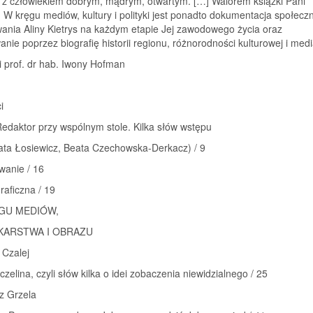
a z człowiekiem dobrym, mądrym, otwartym. […] Walorem książki Pani
 W kręgu mediów, kultury i polityki jest ponadto dokumentacja społecz
ania Aliny Kietrys na każdym etapie Jej zawodowego życia oraz
nie poprzez biografię historii regionu, różnorodności kulturowej i medi
i prof. dr hab. Iwony Hofman
i
edaktor przy wspólnym stole. Kilka słów wstępu
ata Łosiewicz, Beata Czechowska-Derkacz) / 9
wanie / 16
raficzna / 19
ĘGU MEDIÓW,
KARSTWA I OBRAZU
 Czalej
czelina, czyli słów kilka o idei zobaczenia niewidzialnego / 25
z Grzela