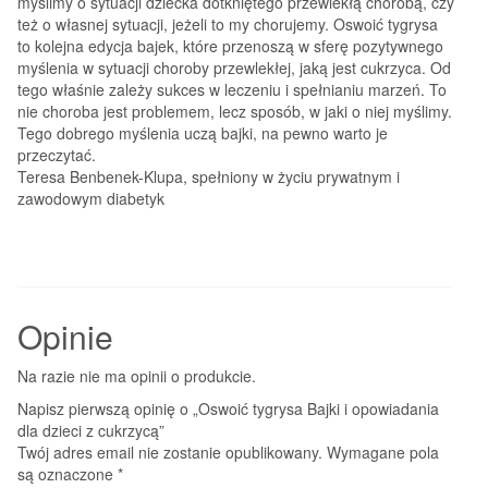
myślimy o sytuacji dziecka dotkniętego przewlekłą chorobą, czy
też o własnej sytuacji, jeżeli to my chorujemy. Oswoić tygrysa
to kolejna edycja bajek, które przenoszą w sferę pozytywnego
myślenia w sytuacji choroby przewlekłej, jaką jest cukrzyca. Od
tego właśnie zależy sukces w leczeniu i spełnianiu marzeń. To
nie choroba jest problemem, lecz sposób, w jaki o niej myślimy.
Tego dobrego myślenia uczą bajki, na pewno warto je
przeczytać.
Teresa Benbenek-Klupa, spełniony w życiu prywatnym i
zawodowym diabetyk
Opinie
Na razie nie ma opinii o produkcie.
Napisz pierwszą opinię o „Oswoić tygrysa Bajki i opowiadania
dla dzieci z cukrzycą”
Twój adres email nie zostanie opublikowany.
Wymagane pola
są oznaczone
*