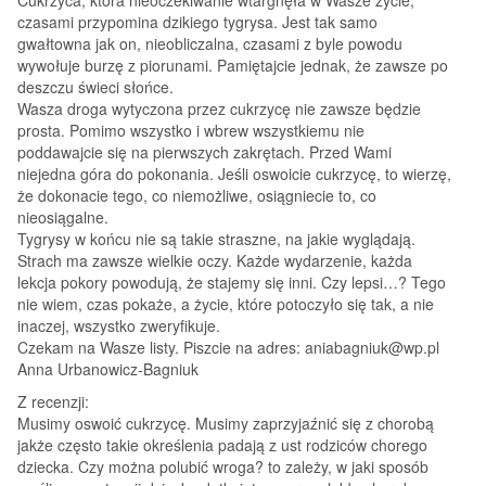
czasami przypomina dzikiego tygrysa. Jest tak samo
gwałtowna jak on, nieobliczalna, czasami z byle powodu
wywołuje burzę z piorunami. Pamiętajcie jednak, że zawsze po
deszczu świeci słońce.
Wasza droga wytyczona przez cukrzycę nie zawsze będzie
prosta. Pomimo wszystko i wbrew wszystkiemu nie
poddawajcie się na pierwszych zakrętach. Przed Wami
niejedna góra do pokonania. Jeśli oswoicie cukrzycę, to wierzę,
że dokonacie tego, co niemożliwe, osiągniecie to, co
nieosiągalne.
Tygrysy w końcu nie są takie straszne, na jakie wyglądają.
Strach ma zawsze wielkie oczy. Każde wydarzenie, każda
lekcja pokory powodują, że stajemy się inni. Czy lepsi…? Tego
nie wiem, czas pokaże, a życie, które potoczyło się tak, a nie
inaczej, wszystko zweryfikuje.
Czekam na Wasze listy. Piszcie na adres: aniabagniuk@wp.pl
Anna Urbanowicz-Bagniuk
Z recenzji:
Musimy oswoić cukrzycę. Musimy zaprzyjaźnić się z chorobą
jakże często takie określenia padają z ust rodziców chorego
dziecka. Czy można polubić wroga? to zależy, w jaki sposób