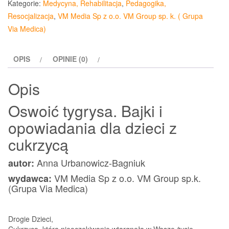
Kategorie:
Medycyna, Rehabilitacja
,
Pedagogika,
Bajki
Resocjalizacja
,
VM Media Sp z o.o. VM Group sp. k. ( Grupa
i
Via Medica)
opowiadania
dla
OPIS
OPINIE (0)
dzieci
z
Opis
cukrzycą
Oswoić tygrysa. Bajki i
opowiadania dla dzieci z
cukrzycą
Anna Urbanowicz-Bagniuk
autor:
VM Media Sp z o.o. VM Group sp.k.
wydawca:
(Grupa Via Medica)
Drogie Dzieci,
Cukrzyca, która nieoczekiwanie wtargnęła w Wasze życie,