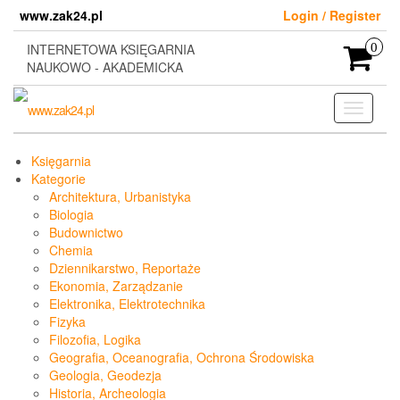
Skip
www.zak24.pl
Login / Register
to
the
INTERNETOWA KSIĘGARNIA
0
content
NAUKOWO - AKADEMICKA
Toggle
navigati
Księgarnia
Kategorie
Architektura, Urbanistyka
Biologia
Budownictwo
Chemia
Dziennikarstwo, Reportaże
Ekonomia, Zarządzanie
Elektronika, Elektrotechnika
Fizyka
Filozofia, Logika
Geografia, Oceanografia, Ochrona Środowiska
Geologia, Geodezja
Historia, Archeologia