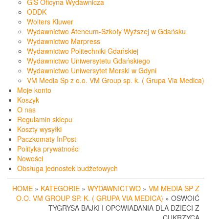
GiS Oficyna Wydawnicza
ODDK
Wolters Kluwer
Wydawnictwo Ateneum-Szkoły Wyższej w Gdańsku
Wydawnictwo Marpress
Wydawnictwo Politechniki Gdańskiej
Wydawnictwo Uniwersytetu Gdańskiego
Wydawnictwo Uniwersytet Morski w Gdyni
VM Media Sp z o.o. VM Group sp. k. ( Grupa Via Medica)
Moje konto
Koszyk
O nas
Regulamin sklepu
Koszty wysyłki
Paczkomaty InPost
Polityka prywatności
Nowości
Obsługa jednostek budżetowych
HOME
»
KATEGORIE
»
WYDAWNICTWO
»
VM MEDIA SP Z
O.O. VM GROUP SP. K. ( GRUPA VIA MEDICA)
» OSWOIĆ
TYGRYSA BAJKI I OPOWIADANIA DLA DZIECI Z
CUKRZYCĄ