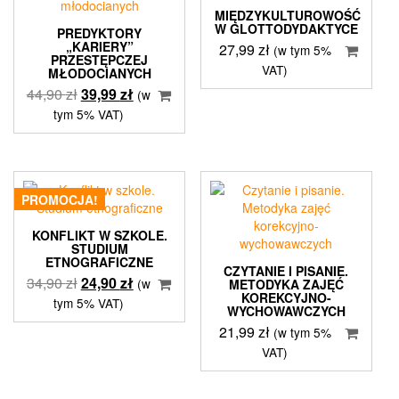
MIĘDZYKULTUROWOŚĆ
W GLOTTODYDAKTYCE
PREDYKTORY
„KARIERY”
27,99
zł
(w tym 5%
PRZESTĘPCZEJ
VAT)
MŁODOCIANYCH
Pierwotna
Aktualna
44,90
zł
39,99
zł
(w
cena
cena
tym 5% VAT)
wynosiła:
wynosi:
44,90 zł.
39,99 zł.
PROMOCJA!
KONFLIKT W SZKOLE.
STUDIUM
ETNOGRAFICZNE
CZYTANIE I PISANIE.
Pierwotna
Aktualna
34,90
zł
24,90
zł
(w
METODYKA ZAJĘĆ
KOREKCYJNO-
cena
cena
tym 5% VAT)
WYCHOWAWCZYCH
wynosiła:
wynosi:
21,99
zł
(w tym 5%
34,90 zł.
24,90 zł.
VAT)