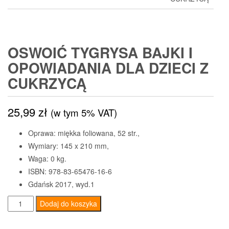
OSWOIĆ TYGRYSA BAJKI I
OPOWIADANIA DLA DZIECI Z
CUKRZYCĄ
25,99
zł
(w tym 5% VAT)
Oprawa: miękka foliowana, 52 str.,
Wymiary: 145 x 210 mm,
Waga: 0 kg.
ISBN: 978-83-65476-16-6
Gdańsk 2017, wyd.1
ilość
Dodaj do koszyka
Oswoić
tygrysa