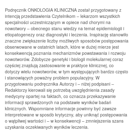
Podręcznik ONKOLOGIA KLINICZNA został przygotowany z
intencją przedstawienia Czytelnikom – lekarzom wszystkich
specjalności uczestniczącym w opiece nad chorymi na
nowotwory – obecnego stanu wiedzy na temat epidemiologii i
etiopatogenezy oraz diagnostyki i leczenia. Inspirację stanowiło
znaczne zwiększenie liczby możliwych sposobów postępowania
obserwowane w ostatnich latach, które w dużej mierze jest
konsekwencją poznania mechanizmów powstawania i rozwoju
nowotworów. Zdobycze genetyki i biologii molekularnej coraz
częściej znajdują zastosowanie w praktyce klinicznej, co
dotyczy wielu nowotworów, w tym występujących bardzo często
i stanowiących poważny problem populacyjny. W
przygotowaniu podręcznika Autorzy i – niżej podpisani –
Redaktorzy kierowali się potrzebą uwzględnienia zasady
medycyny opartej na faktach, co oznacza przekazywanie
informacji sprawdzonych na podstawie wyników badań
klinicznych. Wspomniane informacje powinny być zawsze
interpretowane w sposób krytyczny, aby uniknąć postępowania
o wątpliwej wartości i – w konsekwencji – zmniejszenia szans
uzyskania oczekiwanych wyników leczenia.