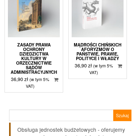
ZASADY PRAWA
MĄDROŚCI CHIŃSKICH
OCHRONY
AFORYZMÓW O
DZIEDZICTWA
PAŃSTWIE, PRAWIE,
KULTURY W
POLITYCE I WŁADZY
ORZECZNICTWIE
36,90
zł
(w tym 5%
SĄDÓW
ADMINISTRACYJNYCH
VAT)
36,90
zł
(w tym 5%
VAT)
Szukaj:
Obsługa jednostek budżetowych - oferujemy