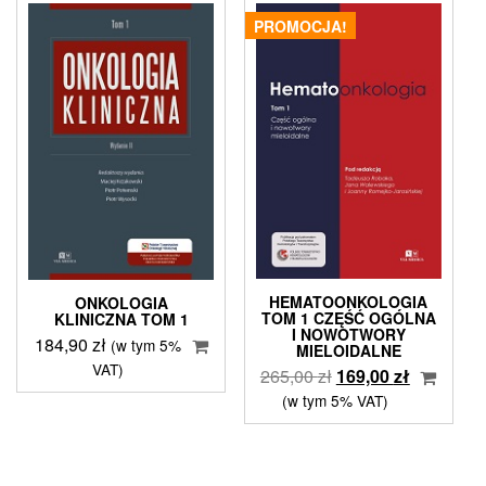
PROMOCJA!
HEMATOONKOLOGIA
ONKOLOGIA
TOM 1 CZĘŚĆ OGÓLNA
KLINICZNA TOM 1
I NOWOTWORY
184,90
zł
(w tym 5%
MIELOIDALNE
VAT)
Pierwotna
Aktualna
265,00
zł
169,00
zł
cena
cena
(w tym 5% VAT)
wynosiła:
wynosi:
265,00 zł.
169,00 zł.