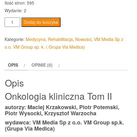
Ilość stron: 595
Wydanie: 2
ilość
Dodaj do koszyka
Onkologia
kliniczna
Kategorie:
Medycyna, Rehabilitacja
,
Nowości
,
VM Media Sp z
Tom
o.o. VM Group sp. k. ( Grupa Via Medica)
2
OPIS
OPINIE (0)
Opis
Onkologia kliniczna Tom II
autorzy: Maciej Krzakowski, Piotr Potemski,
Piotr Wysocki, Krzysztof Warzocha
wydawca: VM Media Sp z o.o. VM Group sp.k.
(Grupa Via Medica)