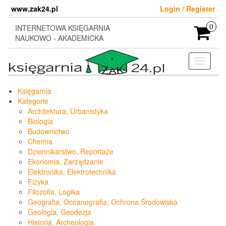
Skip
www.zak24.pl
Login / Register
to
the
INTERNETOWA KSIĘGARNIA
0
content
NAUKOWO - AKADEMICKA
Toggle
navigati
Księgarnia
Kategorie
Architektura, Urbanistyka
Biologia
Budownictwo
Chemia
Dziennikarstwo, Reportaże
Ekonomia, Zarządzanie
Elektronika, Elektrotechnika
Fizyka
Filozofia, Logika
Geografia, Oceanografia, Ochrona Środowiska
Geologia, Geodezja
Historia, Archeologia