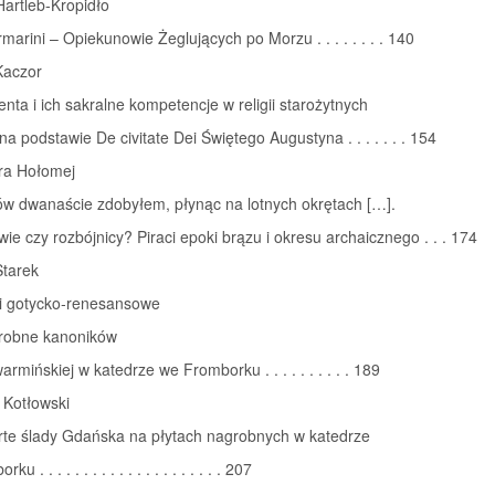
artleb‑Kropidło
marini – Opiekunowie Żeglujących po Morzu . . . . . . . . 140
Kaczor
enta i ich sakralne kompetencje w religii starożytnych
a podstawie De civitate Dei Świętego Augustyna . . . . . . . 154
ra Hołomej
ów dwanaście zdobyłem, płynąc na lotnych okrętach […].
ie czy rozbójnicy? Piraci epoki brązu i okresu archaicznego . . . 174
Starek
 i gotycko‑renesansowe
grobne kanoników
armińskiej w katedrze we Fromborku . . . . . . . . . . 189
 Kotłowski
arte ślady Gdańska na płytach nagrobnych w katedrze
 . . . . . . . . . . . . . . . . . . . . . 207