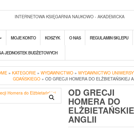
INTERNETOWA KSIĘGARNIA NAUKOWO - AKADEMICKA
MOJE KONTO
KOSZYK
O NAS
REGULAMIN SKLEPU
A JEDNOSTEK BUDŻETOWYCH
OME
»
KATEGORIE
»
WYDAWNICTWO
»
WYDAWNICTWO UNIWERSY
GDAŃSKIEGO
» OD GRECJI HOMERA DO ELŻBIETAŃSKIEJ A
OD GRECJI
HOMERA DO
ELŻBIETAŃSKIE
ANGLII