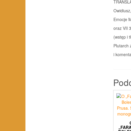
TRANSL
Owidiusz,
Emocje M
oraz VII
(wstęp i t
Plutarch 
i komentar
Pod
„FAR