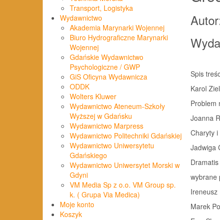
Transport, Logistyka
Autor
Wydawnictwo
Akademia Marynarki Wojennej
Biuro Hydrograficzne Marynarki
Wyda
Wojennej
Gdańskie Wydawnictwo
Psychologiczne / GWP
Spis treśc
GiS Oficyna Wydawnicza
ODDK
Karol Ziel
Wolters Kluwer
Problem ni
Wydawnictwo Ateneum-Szkoły
Wyższej w Gdańsku
Joanna R
Wydawnictwo Marpress
Charyty i 
Wydawnictwo Politechniki Gdańskiej
Wydawnictwo Uniwersytetu
Jadwiga 
Gdańskiego
Dramatis 
Wydawnictwo Uniwersytet Morski w
Gdyni
wybrane przy
VM Media Sp z o.o. VM Group sp.
Ireneusz 
k. ( Grupa Via Medica)
Moje konto
Marek Porc
Koszyk