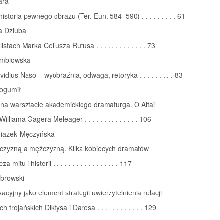
ara
istoria pewnego obrazu (Ter. Eun. 584–590) . . . . . . . . . 61
a Dziuba
stach Marka Celiusza Rufusa . . . . . . . . . . . . . 73
ombiowska
idius Naso – wyobraźnia, odwaga, retoryka . . . . . . . . . 83
Bogumił
 na warsztacie akademickiego dramaturga. O Altai
illiama Gagera Meleager . . . . . . . . . . . . . . 106
iazek‑Męczyńska
jczyzną a mężczyzną. Kilka kobiecych dramatów
 mitu i historii . . . . . . . . . . . . . . . . . 117
obrowski
kacyjny jako element strategii uwierzytelnienia relacji
h trojańskich Diktysa i Daresa . . . . . . . . . . . . 129