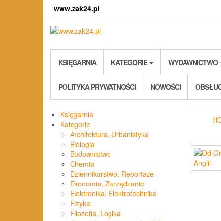
Skip
www.zak24.pl
to
the
content
KSIĘGARNIA
KATEGORIE
WYDAWNICTWO
POLITYKA PRYWATNOŚCI
NOWOŚCI
OBSŁUG
Księgarnia
H
Kategorie
Architektura, Urbanistyka
Biologia
Budownictwo
Chemia
Dziennikarstwo, Reportaże
Ekonomia, Zarządzanie
Elektronika, Elektrotechnika
Fizyka
Filozofia, Logika