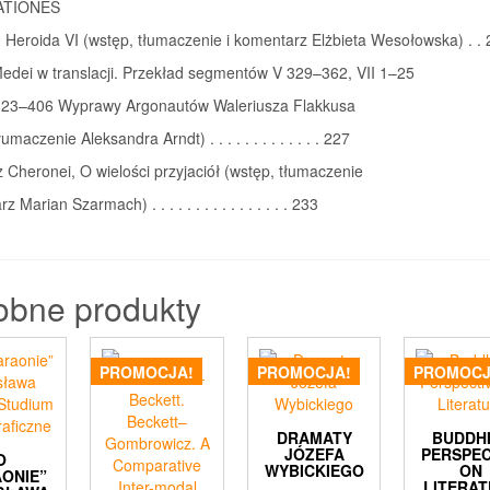
ATIONES
 Heroida VI (wstęp, tłumaczenie i komentarz Elżbieta Wesołowska) . .
edei w translacji. Przekład segmentów V 329–362, VII 1–25
 323–406 Wyprawy Argonautów Waleriusza Flakkusa
łumaczenie Aleksandra Arndt) . . . . . . . . . . . . . 227
z Cheronei, O wielości przyjaciół (wstęp, tłumaczenie
z Marian Szarmach) . . . . . . . . . . . . . . . . 233
obne produkty
PROMOCJA!
PROMOCJA!
PROMOCJ
DRAMATY
BUDDH
JÓZEFA
PERSPEC
O
WYBICKIEGO
ON
AONIE”
LITERA