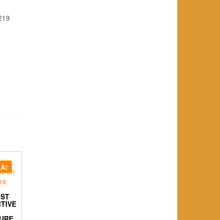
 219
A!
IST
TIVE
TURE