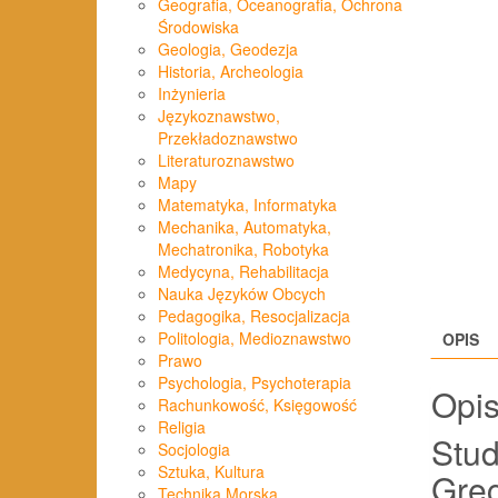
Geografia, Oceanografia, Ochrona
Środowiska
Geologia, Geodezja
Historia, Archeologia
Inżynieria
Językoznawstwo,
Przekładoznawstwo
Literaturoznawstwo
Mapy
Matematyka, Informatyka
Mechanika, Automatyka,
Mechatronika, Robotyka
Medycyna, Rehabilitacja
Nauka Języków Obcych
Pedagogika, Resocjalizacja
Politologia, Medioznawstwo
OPIS
Prawo
Psychologia, Psychoterapia
Opi
Rachunkowość, Księgowość
Religia
Stud
Socjologia
Sztuka, Kultura
Grec
Technika Morska