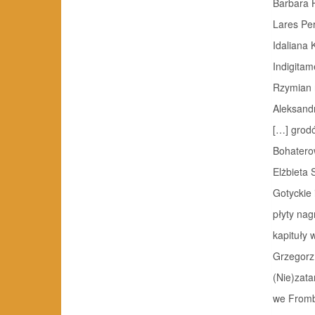
Barbara H
Lares Per
Idaliana 
Indigitam
Rzymian n
Aleksand
[…] grod
Bohaterow
Elżbieta 
Gotyckie
płyty na
kapituły w
Grzegorz
(Nie)zat
we Fromborku