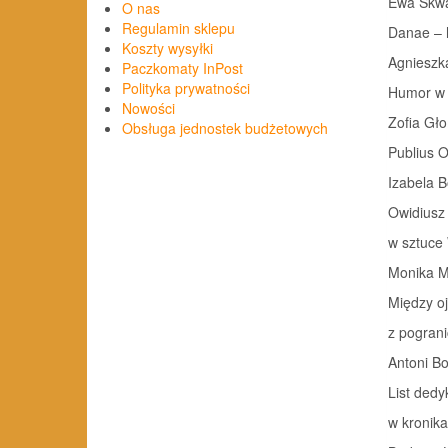
Ewa Skw
O nas
Regulamin sklepu
Danae – h
Koszty wysyłki
Agnieszk
Paczkomaty InPost
Polityka prywatności
Humor w li
Nowości
Zofia Gł
Obsługa jednostek budżetowych
Publius Ov
Izabela 
Owidiusz
w sztuce W
Monika M
Między o
z pogranicza
Antoni B
List dedy
w kronikac