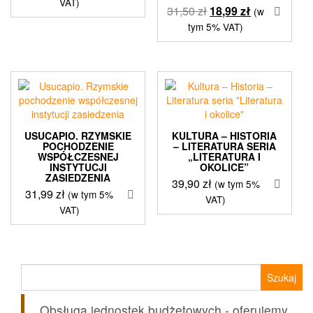
VAT)
Pierwotna
Aktualna
31,50
zł
18,99
zł
(w
cena
cena
tym 5% VAT)
wynosiła:
wynosi:
31,50 zł.
18,99 zł.
USUCAPIO. RZYMSKIE
KULTURA – HISTORIA
POCHODZENIE
– LITERATURA SERIA
WSPÓŁCZESNEJ
„LITERATURA I
INSTYTUCJI
OKOLICE”
ZASIEDZENIA
39,90
zł
(w tym 5%
31,99
zł
(w tym 5%
VAT)
VAT)
Szukaj:
Obsługa jednostek budżetowych - oferujemy