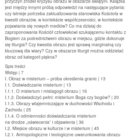
przyczyn źródeł kryzysu obrazu w obszarze świątyni. Książka
jest między innymi próbą odpowiedzi na następujące pytania:
czy istnieje potrzeba zaktualizowania stanowiska Kościoła w
kwestii obrazów, w kontekście współczesności, w kontekście
pojawiania się nowych mediów? Co ma dzisiaj do
zaproponowania Kościół człowiekowi szukającemu kontaktu z
Bogiem za pośrednictwem obrazu w miejscu, gdzie dokonuje
się liturgia? Czy kwestia obrazu jest sprawą marginalną czy
kluczową dla wiary? Czy w obszarze liturgii można oddzielać
obraz od kategorii piękna?
Spis treści
Wstęp | 7
I. Obraz w misterium – próba określenia granic | 13
I.1. Doświadczanie misterium | 13
I.1.1. O misterium i mistagogii obrazu | 16
I.1.2. Doświadczyć pełni: misterium Boga czy bogów? | 20
I.1.3. Obrazy wtajemniczające w duchowości Wschodu i
Zachodu | 25
I.1.4. O odmienności doświadczania misterium
na drodze „oświecenia” i objawienia | 36
I.2. Miejsce obrazu w kulturze i w misterium | 45
I.2.1. Antropologiczne i teologiczne uwarunkowania obrazu