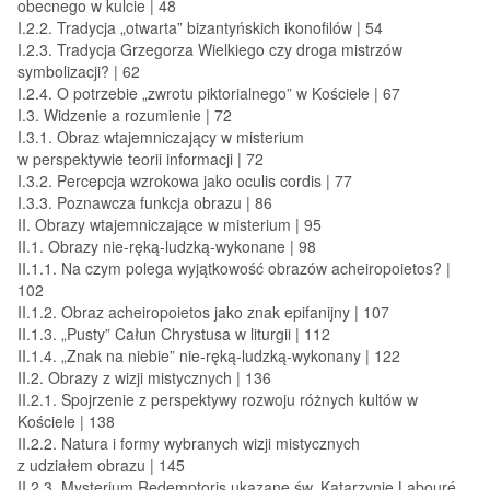
obecnego w kulcie | 48
I.2.2. Tradycja „otwarta” bizantyńskich ikonofilów | 54
I.2.3. Tradycja Grzegorza Wielkiego czy droga mistrzów
symbolizacji? | 62
I.2.4. O potrzebie „zwrotu piktorialnego” w Kościele | 67
I.3. Widzenie a rozumienie | 72
I.3.1. Obraz wtajemniczający w misterium
w perspektywie teorii informacji | 72
I.3.2. Percepcja wzrokowa jako oculis cordis | 77
I.3.3. Poznawcza funkcja obrazu | 86
II. Obrazy wtajemniczające w misterium | 95
II.1. Obrazy nie-ręką-ludzką-wykonane | 98
II.1.1. Na czym polega wyjątkowość obrazów acheiropoietos? |
102
II.1.2. Obraz acheiropoietos jako znak epifanijny | 107
II.1.3. „Pusty” Całun Chrystusa w liturgii | 112
II.1.4. „Znak na niebie” nie-ręką-ludzką-wykonany | 122
II.2. Obrazy z wizji mistycznych | 136
II.2.1. Spojrzenie z perspektywy rozwoju różnych kultów w
Kościele | 138
II.2.2. Natura i formy wybranych wizji mistycznych
z udziałem obrazu | 145
II.2.3. Mysterium Redemptoris ukazane św. Katarzynie Labouré