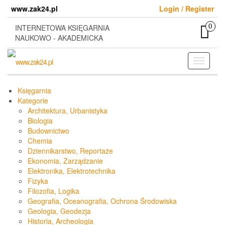
Skip
www.zak24.pl
Login / Register
to
the
0
INTERNETOWA KSIĘGARNIA
content
NAUKOWO - AKADEMICKA
Toggle
navigati
Księgarnia
Kategorie
Architektura, Urbanistyka
Biologia
Budownictwo
Chemia
Dziennikarstwo, Reportaże
Ekonomia, Zarządzanie
Elektronika, Elektrotechnika
Fizyka
Filozofia, Logika
Geografia, Oceanografia, Ochrona Środowiska
Geologia, Geodezja
Historia, Archeologia