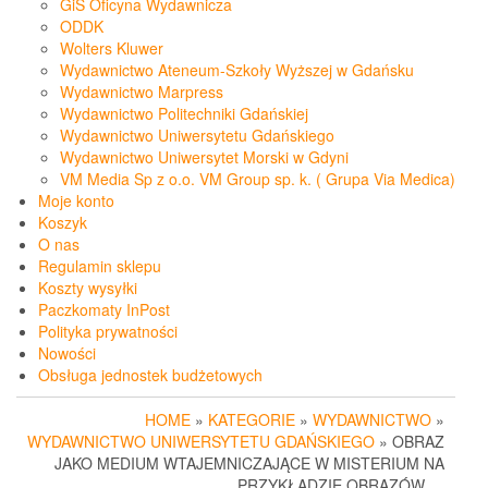
GiS Oficyna Wydawnicza
ODDK
Wolters Kluwer
Wydawnictwo Ateneum-Szkoły Wyższej w Gdańsku
Wydawnictwo Marpress
Wydawnictwo Politechniki Gdańskiej
Wydawnictwo Uniwersytetu Gdańskiego
Wydawnictwo Uniwersytet Morski w Gdyni
VM Media Sp z o.o. VM Group sp. k. ( Grupa Via Medica)
Moje konto
Koszyk
O nas
Regulamin sklepu
Koszty wysyłki
Paczkomaty InPost
Polityka prywatności
Nowości
Obsługa jednostek budżetowych
HOME
»
KATEGORIE
»
WYDAWNICTWO
»
WYDAWNICTWO UNIWERSYTETU GDAŃSKIEGO
» OBRAZ
JAKO MEDIUM WTAJEMNICZAJĄCE W MISTERIUM NA
PRZYKŁADZIE OBRAZÓW …