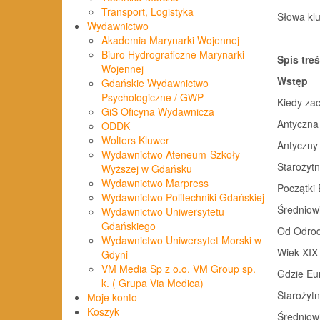
Transport, Logistyka
Słowa kl
Wydawnictwo
Akademia Marynarki Wojennej
Biuro Hydrograficzne Marynarki
Spis treś
Wojennej
Wstęp
Gdańskie Wydawnictwo
Psychologiczne / GWP
Kiedy za
GiS Oficyna Wydawnicza
Antyczna
ODDK
Wolters Kluwer
Antyczny
Wydawnictwo Ateneum-Szkoły
Starożytn
Wyższej w Gdańsku
Wydawnictwo Marpress
Początki
Wydawnictwo Politechniki Gdańskiej
Średniow
Wydawnictwo Uniwersytetu
Gdańskiego
Od Odrod
Wydawnictwo Uniwersytet Morski w
Wiek XIX 
Gdyni
VM Media Sp z o.o. VM Group sp.
Gdzie Eu
k. ( Grupa Via Medica)
Starożyt
Moje konto
Koszyk
Średniow