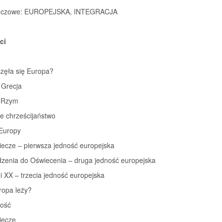
uczowe:
EUROPEJSKA, INTEGRACJA
ci
częła się Europa?
 Grecja
 Rzym
e chrześcijaństwo
 Europy
iecze – pierwsza jedność europejska
zenia do Oświecenia – druga jedność europejska
i XX – trzecia jedność europejska
ropa leży?
ność
iecze