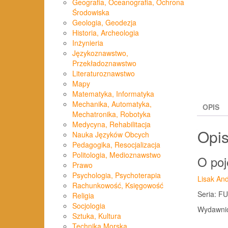
Geografia, Oceanografia, Ochrona
Środowiska
Geologia, Geodezja
Historia, Archeologia
Inżynieria
Językoznawstwo,
Przekładoznawstwo
Literaturoznawstwo
Mapy
Matematyka, Informatyka
Mechanika, Automatyka,
OPIS
Mechatronika, Robotyka
Medycyna, Rehabilitacja
Opi
Nauka Języków Obcych
Pedagogika, Resocjalizacja
Politologia, Medioznawstwo
O poj
Prawo
Psychologia, Psychoterapia
Lisak And
Rachunkowość, Księgowość
Seria: 
Religia
Socjologia
Wydawnic
Sztuka, Kultura
Technika Morska