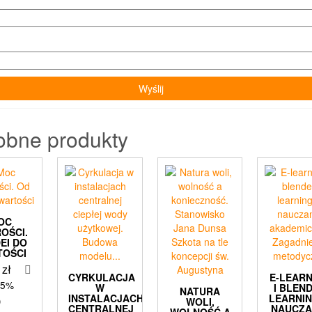
obne produkty
OC
OŚCI.
DEI DO
TOŚCI
0
zł
CYRKULACJA
E-LEARN
 5%
W
I BLEN
NATURA
INSTALACJACH
LEARNI
)
WOLI,
CENTRALNEJ
NAUCZA
WOLNOŚĆ A