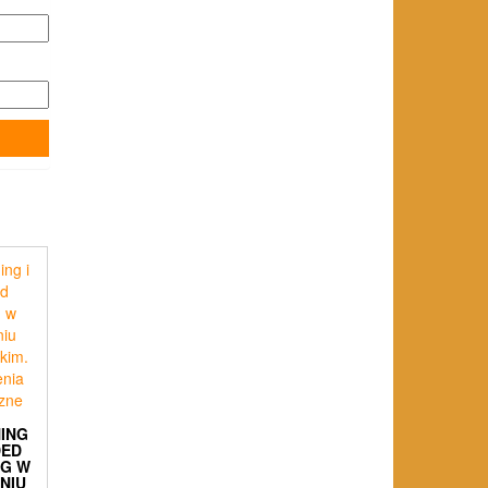
ING
DED
NG W
NIU