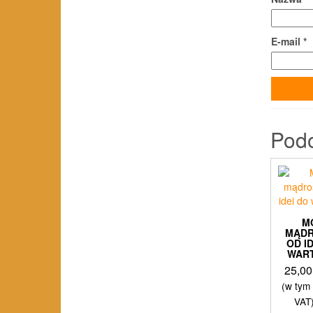
E-mail
*
Pod
M
MĄDR
OD I
WAR
25,0
(w tym
VAT