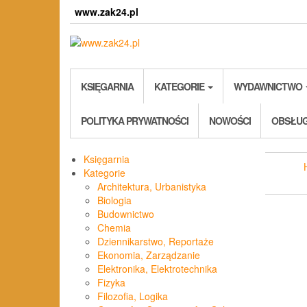
Skip
www.zak24.pl
to
the
content
KSIĘGARNIA
KATEGORIE
WYDAWNICTWO
POLITYKA PRYWATNOŚCI
NOWOŚCI
OBSŁUG
Księgarnia
Kategorie
Architektura, Urbanistyka
Biologia
Budownictwo
Chemia
Dziennikarstwo, Reportaże
Ekonomia, Zarządzanie
Elektronika, Elektrotechnika
Fizyka
Filozofia, Logika