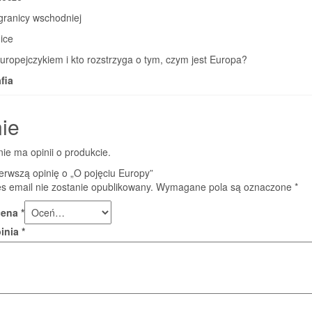
granicy wschodniej
ice
Europejczykiem i kto rozstrzyga o tym, czym jest Europa?
fia
ie
nie ma opinii o produkcie.
erwszą opinię o „O pojęciu Europy”
s email nie zostanie opublikowany.
Wymagane pola są oznaczone
*
cena
*
pinia
*