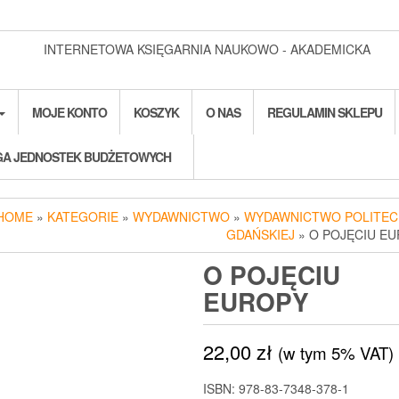
INTERNETOWA KSIĘGARNIA NAUKOWO - AKADEMICKA
MOJE KONTO
KOSZYK
O NAS
REGULAMIN SKLEPU
A JEDNOSTEK BUDŻETOWYCH
HOME
»
KATEGORIE
»
WYDAWNICTWO
»
WYDAWNICTWO POLITEC
GDAŃSKIEJ
» O POJĘCIU E
O POJĘCIU
EUROPY
22,00
zł
(w tym 5% VAT)
ISBN: 978-83-7348-378-1