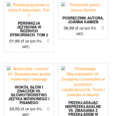
PODRĘCZNIK AUTORA,
JOANNA KAMIEŃ
PERSWAZJA
JĘZYKOWA W
36,99
zł
(w tym 5%
RÓŻNYCH
VAT)
DYSKURSACH. TOM 2
31,99
zł
(w tym 5%
VAT)
WOKÓŁ SŁÓW I
ZNACZEŃ VII.
SŁOWOTWÓRSTWO
JĘZYKA MÓWIONEGO I
PISANEGO
PRZEKŁADAJĄC
NIEPRZEKŁADALNE
24,00
zł
(w tym 5%
VII. ZMAGANIA Z
PRZEKŁADEM W
VAT)