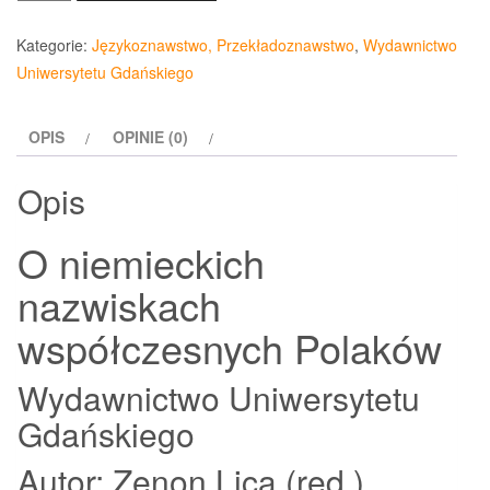
O
niemieckich
Kategorie:
Językoznawstwo, Przekładoznawstwo
,
Wydawnictwo
nazwiskach
Uniwersytetu Gdańskiego
współczesnych
Polaków
OPIS
OPINIE (0)
Opis
O niemieckich
nazwiskach
współczesnych Polaków
Wydawnictwo Uniwersytetu
Gdańskiego
Autor: Zenon Lica (red.)