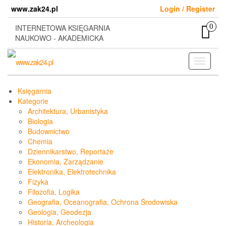
Skip
www.zak24.pl
Login / Register
to
the
0
INTERNETOWA KSIĘGARNIA
content
NAUKOWO - AKADEMICKA
Toggle
navigati
Księgarnia
Kategorie
Architektura, Urbanistyka
Biologia
Budownictwo
Chemia
Dziennikarstwo, Reportaże
Ekonomia, Zarządzanie
Elektronika, Elektrotechnika
Fizyka
Filozofia, Logika
Geografia, Oceanografia, Ochrona Środowiska
Geologia, Geodezja
Historia, Archeologia