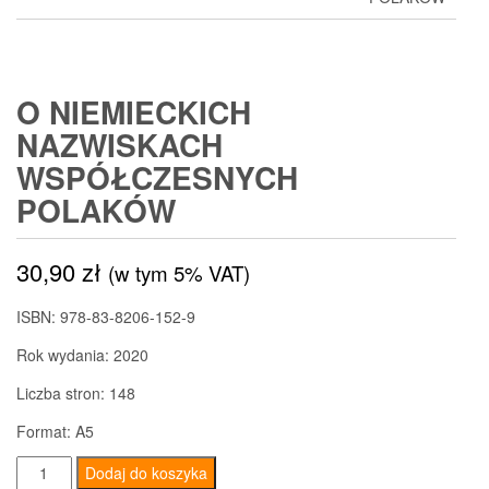
O NIEMIECKICH
NAZWISKACH
WSPÓŁCZESNYCH
POLAKÓW
30,90
zł
(w tym 5% VAT)
ISBN: 978-83-8206-152-9
Rok wydania: 2020
Liczba stron: 148
Format: A5
ilość
Dodaj do koszyka