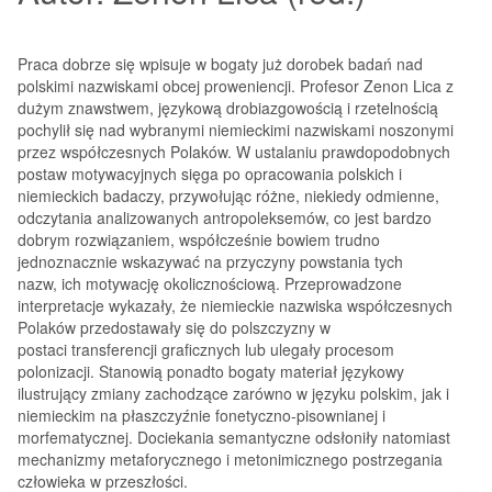
Praca dobrze się wpisuje w bogaty już dorobek badań nad
polskimi nazwiskami obcej proweniencji. Profesor Zenon Lica z
dużym znawstwem, językową drobiazgowością i rzetelnością
pochylił się nad wybranymi niemieckimi nazwiskami noszonymi
przez współczesnych Polaków. W ustalaniu prawdopodobnych
postaw motywacyjnych sięga po opracowania polskich i
niemieckich badaczy, przywołując różne, niekiedy odmienne,
odczytania analizowanych antropoleksemów, co jest bardzo
dobrym rozwiązaniem, współcześnie bowiem trudno
jednoznacznie wskazywać na przyczyny powstania tych
nazw, ich motywację okolicznościową. Przeprowadzone
interpretacje wykazały, że niemieckie nazwiska współczesnych
Polaków przedostawały się do polszczyzny w
postaci transferencji graficznych lub ulegały procesom
polonizacji. Stanowią ponadto bogaty materiał językowy
ilustrujący zmiany zachodzące zarówno w języku polskim, jak i
niemieckim na płaszczyźnie fonetyczno-pisownianej i
morfematycznej. Dociekania semantyczne odsłoniły natomiast
mechanizmy metaforycznego i metonimicznego postrzegania
człowieka w przeszłości.