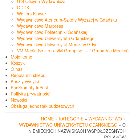
GiS Oficyna Wydawnicza
ODDK
Wolters Kluwer
Wydawnictwo Ateneum-Szkoły Wyższej w Gdańsku
Wydawnictwo Marpress
Wydawnictwo Politechniki Gdańskiej
Wydawnictwo Uniwersytetu Gdańskiego
Wydawnictwo Uniwersytet Morski w Gdyni
VM Media Sp z o.o. VM Group sp. k. ( Grupa Via Medica)
Moje konto
Koszyk
O nas
Regulamin sklepu
Koszty wysyłki
Paczkomaty InPost
Polityka prywatności
Nowości
Obsługa jednostek budżetowych
HOME
»
KATEGORIE
»
WYDAWNICTWO
»
WYDAWNICTWO UNIWERSYTETU GDAŃSKIEGO
» O
NIEMIECKICH NAZWISKACH WSPÓŁCZESNYCH
POLAKÓW