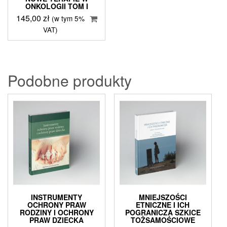
ONKOLOGII TOM I
145,00
zł
(w tym 5%
VAT)
Podobne produkty
INSTRUMENTY
MNIEJSZOŚCI
OCHRONY PRAW
ETNICZNE I ICH
RODZINY I OCHRONY
POGRANICZA SZKICE
PRAW DZIECKA
TOŻSAMOŚCIOWE