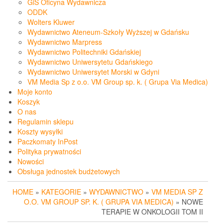
GiS Oficyna Wydawnicza
ODDK
Wolters Kluwer
Wydawnictwo Ateneum-Szkoły Wyższej w Gdańsku
Wydawnictwo Marpress
Wydawnictwo Politechniki Gdańskiej
Wydawnictwo Uniwersytetu Gdańskiego
Wydawnictwo Uniwersytet Morski w Gdyni
VM Media Sp z o.o. VM Group sp. k. ( Grupa Via Medica)
Moje konto
Koszyk
O nas
Regulamin sklepu
Koszty wysyłki
Paczkomaty InPost
Polityka prywatności
Nowości
Obsługa jednostek budżetowych
HOME
»
KATEGORIE
»
WYDAWNICTWO
»
VM MEDIA SP Z
O.O. VM GROUP SP. K. ( GRUPA VIA MEDICA)
» NOWE
TERAPIE W ONKOLOGII TOM II