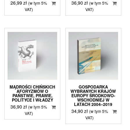
26,99
zł
36,90
zł
(w tym 5%
(w tym 5%
VAT)
VAT)
MĄDROŚCI CHIŃSKICH
GOSPODARKA
AFORYZMÓW O
WYBRANYCH KRAJÓW
PAŃSTWIE, PRAWIE,
EUROPY ŚRODKOWO-
POLITYCE I WŁADZY
WSCHODNIEJ W
LATACH 2004–2019
36,90
zł
(w tym 5%
34,90
zł
(w tym 5%
VAT)
VAT)