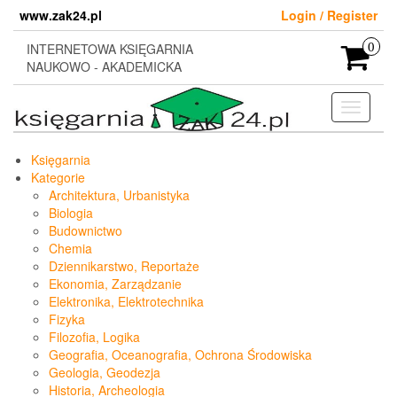
Skip
www.zak24.pl
Login / Register
to
the
INTERNETOWA KSIĘGARNIA
0
content
NAUKOWO - AKADEMICKA
Toggle
navigati
Księgarnia
Kategorie
Architektura, Urbanistyka
Biologia
Budownictwo
Chemia
Dziennikarstwo, Reportaże
Ekonomia, Zarządzanie
Elektronika, Elektrotechnika
Fizyka
Filozofia, Logika
Geografia, Oceanografia, Ochrona Środowiska
Geologia, Geodezja
Historia, Archeologia