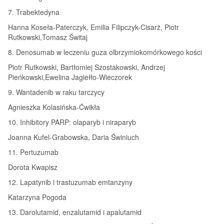
7. Trabektedyna
Hanna Koseła-Paterczyk, Emilia Filipczyk-Cisarż, Piotr
Rutkowski,Tomasz Świtaj
8. Denosumab w leczeniu guza olbrzymiokomórkowego kości
Piotr Rutkowski, Bartłomiej Szostakowski, Andrzej
Pieńkowski,Ewelina Jagiełło-Wieczorek
9. Wantadenib w raku tarczycy
Agnieszka Kolasińska-Ćwikła
10. Inhibitory PARP: olaparyb i niraparyb
Joanna Kufel-Grabowska, Daria Świniuch
11. Pertuzumab
Dorota Kwapisz
12. Lapatynib i trastuzumab emtanzyny
Katarzyna Pogoda
13. Darolutamid, enzalutamid i apalutamid