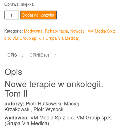
Oprawa: miękka
ilość
Dodaj do koszyka
Nowe
terapie
Kategorie:
Medycyna, Rehabilitacja
,
Nowości
,
VM Media Sp z
w
o.o. VM Group sp. k. ( Grupa Via Medica)
onkologii
Tom
OPIS
OPINIE (0)
II
Opis
Nowe terapie w onkologii.
Tom II
Piotr Rutkowski, Maciej
autorzy:
Krzakowski, Piotr Wysocki
VM Media Sp z o.o. VM Group sp.k.
wydawca:
(Grupa Via Medica)