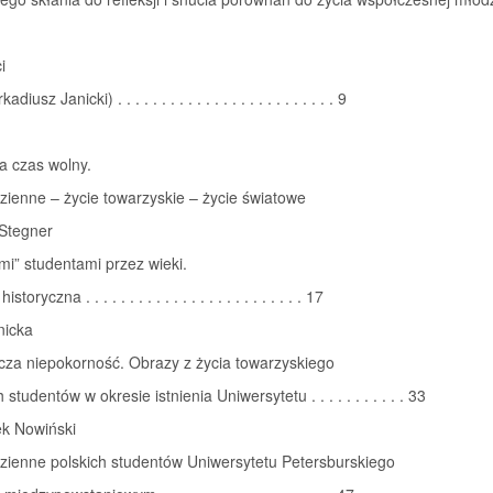
i
iusz Janicki) . . . . . . . . . . . . . . . . . . . . . . . . . 9
a czas wolny.
zienne – życie towarzyskie – życie światowe
Stegner
i” studentami przez wieki.
storyczna . . . . . . . . . . . . . . . . . . . . . . . . . 17
nicka
cza niepokorność. Obrazy z życia towarzyskiego
 studentów w okresie istnienia Uniwersytetu . . . . . . . . . . . 33
ek Nowiński
zienne polskich studentów Uniwersytetu Petersburskiego