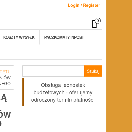
Login / Register
0
KOSZTY WYSYŁKI
PACZKOMATY INPOST
Szukaj:
TETU
IEJÓW
ZNEGO
Obsługa jednostek
budżetowych - oferujemy
KĄ
odroczony termin płatności
JÓW
O