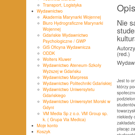
Opi
Transport, Logistyka
Wydawnictwo
Akademia Marynarki Wojennej
Nie s
Biuro Hydrograficzne Marynarki
stude
Wojennej
Gdańskie Wydawnictwo
kultu
Psychologiczne / GWP
Autorzy
GiS Oficyna Wydawnicza
(red.)
ODDK
Wolters Kluwer
Wydawn
Wydawnictwo Ateneum-Szkoły
Wyższej w Gdańsku
Wydawnictwo Marpress
Jest to o
Wydawnictwo Politechniki Gdańskiej
którzy po
Wydawnictwo Uniwersytetu
społeczno
Gdańskiego
podzielon
Wydawnictwo Uniwersytet Morski w
studentów
Gdyni
towarzysk
VM Media Sp z o.o. VM Group sp.
niekiedy 
k. ( Grupa Via Medica)
zakładało
Moje konto
płacąc z
Koszyk
studencki