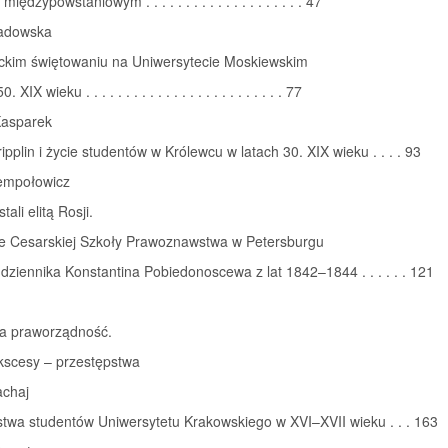
iędzypowstaniowym . . . . . . . . . . . . . . . . . . . . 47
adowska
ckim świętowaniu na Uniwersytecie Moskiewskim
 XIX wieku . . . . . . . . . . . . . . . . . . . . . . . . . 77
Kasparek
ipplin i życie studentów w Królewcu w latach 30. XIX wieku . . . . 93
empołowicz
ali elitą Rosji.
e Cesarskiej Szkoły Prawoznawstwa w Petersburgu
 dziennika Konstantina Pobiedonoscewa z lat 1842–1844 . . . . . . 121
 a praworządność.
kscesy – przestępstwa
chaj
twa studentów Uniwersytetu Krakowskiego w XVI–XVII wieku . . . 163