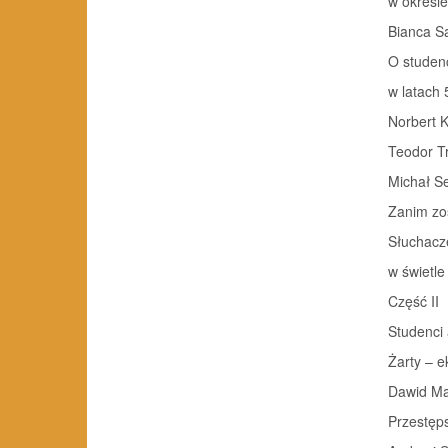
w okresie m
Bianca S
O studen
w latach 50.
Norbert 
Teodor Tr
Michał S
Zanim zost
Słuchacz
w świetle
Część II
Studenci
Żarty – e
Dawid Ma
Przestęps