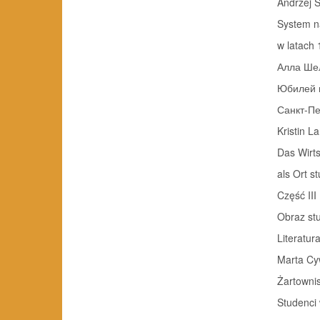
Andrzej 
System n
w latach 
Алла Ше
Юбилей н
Санкт-Пет
Kristin L
Das Wirt
als Ort stu
Część III
Obraz stu
Literatura
Marta Cy
Żartowni
Studenci