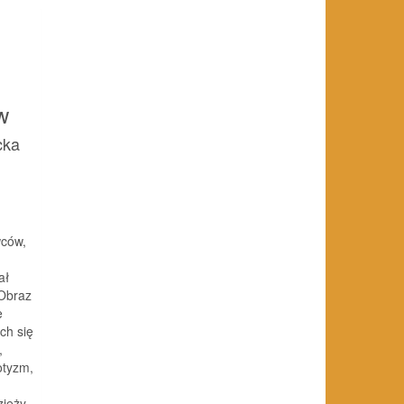
w
cka
wców,
ał
 Obraz
e
ch się
,
otyzm,
ieży.