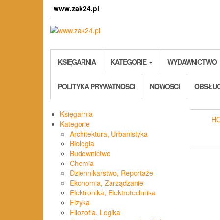
Skip
www.zak24.pl
to
the
content
KSIĘGARNIA
KATEGORIE
WYDAWNICTWO
POLITYKA PRYWATNOŚCI
NOWOŚCI
OBSŁUG
Księgarnia
H
Kategorie
Architektura, Urbanistyka
Biologia
Budownictwo
Chemia
Dziennikarstwo, Reportaże
Ekonomia, Zarządzanie
Elektronika, Elektrotechnika
Fizyka
Filozofia, Logika