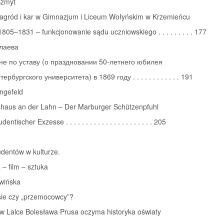
Szmyt
agród i kar w Gimnazjum i Liceum Wołyńskim w Krzemieńcu
1805–1831 – funkcjonowanie sądu uczniowskiego . . . . . . . . . 177
лаева
е по уставу (о праздновании 50-летнего юбилея
ербургского университета) в 1869 году . . . . . . . . . . . . 191
angefeld
shaus an der Lahn – Der Marburger Schützenpfuhl
dentischer Exzesse . . . . . . . . . . . . . . . . . . . . . . 205
dentów w kulturze.
 – film – sztuka
wińska
sie czy „przemocowcy”?
 w Lalce Bolesława Prusa oczyma historyka oświaty