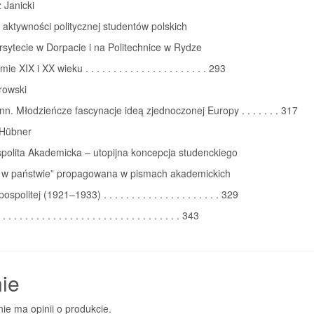
 Janicki
 aktywności politycznej studentów polskich
sytecie w Dorpacie i na Politechnice w Rydze
e XIX i XX wieku . . . . . . . . . . . . . . . . . . . . . . 293
rowski
n. Młodzieńcze fascynacje ideą zjednoczonej Europy . . . . . . . 317
Hübner
polita Akademicka – utopijna koncepcja studenckiego
 w państwie” propagowana w pismach akademickich
spolitej (1921–1933) . . . . . . . . . . . . . . . . . . . . . 329
. . . . . . . . . . . . . . . . . . . . . . . . . . . . . . 343
ie
nie ma opinii o produkcie.