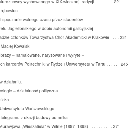
raturoznawcy wychowanego w XIX-wiecznej tradycji . . . . . . . . 221
Grębowiec
 i spędzanie wolnego czasu przez studentów
etu Jagiellońskiego w dobie autonomii galicyjskiej
adzie członków Towarzystwa Chór Akademicki w Krakowie . . . . 231
 Maciej Kowalski
 obrazy – namalowane, narysowane i wyryte –
ch karcerów Politechniki w Rydze i Uniwersytetu w Tartu . . . . . . 245
w działaniu.
eologie – działalność polityczna
nicka
 Uniwersytetu Warszawskiego
 telegramu z okazji budowy pomnika
Murawjowa „Wieszatiela” w Wilnie (1897–1898) . . . . . . . . . . 271