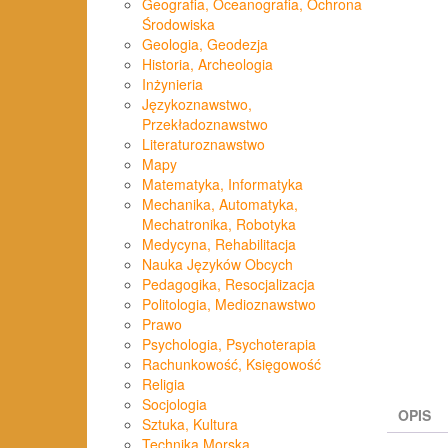
Geografia, Oceanografia, Ochrona
Środowiska
Geologia, Geodezja
Historia, Archeologia
Inżynieria
Językoznawstwo,
Przekładoznawstwo
Literaturoznawstwo
Mapy
Matematyka, Informatyka
Mechanika, Automatyka,
Mechatronika, Robotyka
Medycyna, Rehabilitacja
Nauka Języków Obcych
Pedagogika, Resocjalizacja
Politologia, Medioznawstwo
Prawo
Psychologia, Psychoterapia
Rachunkowość, Księgowość
Religia
Socjologia
OPIS
Sztuka, Kultura
Technika Morska