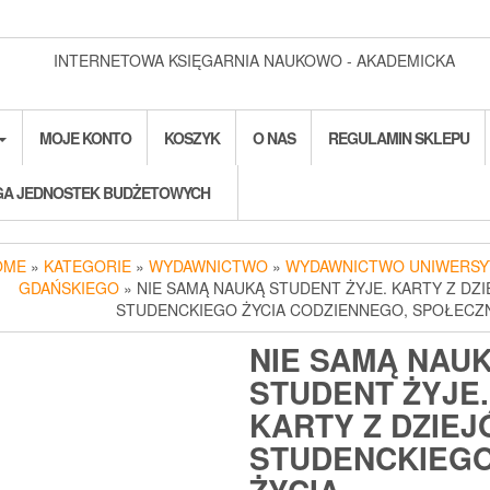
INTERNETOWA KSIĘGARNIA NAUKOWO - AKADEMICKA
MOJE KONTO
KOSZYK
O NAS
REGULAMIN SKLEPU
A JEDNOSTEK BUDŻETOWYCH
OME
»
KATEGORIE
»
WYDAWNICTWO
»
WYDAWNICTWO UNIWERSY
GDAŃSKIEGO
» NIE SAMĄ NAUKĄ STUDENT ŻYJE. KARTY Z DZ
STUDENCKIEGO ŻYCIA CODZIENNEGO, SPOŁEC
NIE SAMĄ NAU
STUDENT ŻYJE.
KARTY Z DZIE
STUDENCKIEG