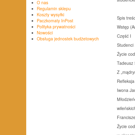
O nas
Regulamin sklepu
Koszty wysyłki
Spis treśc
Paczkomaty InPost
Polityka prywatności
Wstęp (Arkad
Nowości
Część I
Obsługa jednostek budżetowych
Studenci 
Życie cod
Tadeusz 
Z „mądrym
Refleksja hi
Iwona Ja
Młodzień
wileńskich
Francisz
Życie cod