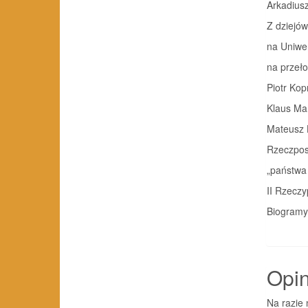
Arkadiusz
Z dziejów
na Uniwer
na przełomi
Piotr Kop
Klaus Man
Mateusz 
Rzeczpos
„państwa
II Rzeczypo
Biogramy . . 
Opin
Na razie 