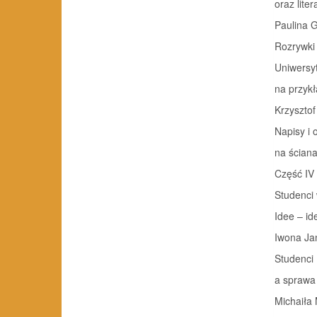
oraz lite
Paulina 
Rozrywki
Uniwersyt
na przykł
Krzysztof
Napisy i
na ściana
Część IV
Studenci 
Idee – id
Iwona Ja
Studenci
a sprawa
Michaiła 