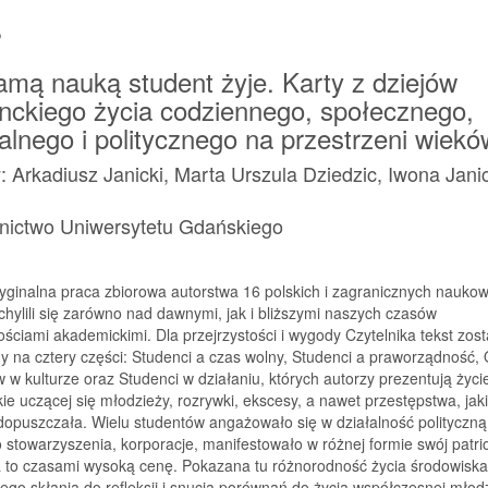
s
amą nauką student żyje. Karty z dziejów
nckiego życia codziennego, społecznego,
ralnego i politycznego na przestrzeni wiekó
: Arkadiusz Janicki, Marta Urszula Dziedzic, Iwona Jani
ictwo Uniwersytetu Gdańskiego
ryginalna praca zbiorowa autorstwa 16 polskich i zagranicznych nauko
chylili się zarówno nad dawnymi, jak i bliższymi naszych czasów
ściami akademickimi. Dla przejrzystości i wygody Czytelnika tekst zost
y na cztery części: Studenci a czas wolny, Studenci a praworządność,
 w kulturze oraz Studenci w działaniu, których autorzy prezentują życi
ie uczącej się młodzieży, rozrywki, ekscesy, a nawet przestępstwa, jaki
dopuszczała. Wielu studentów angażowało się w działalność polityczną
 stowarzyszenia, korporacje, manifestowało w różnej formie swój patri
a to czasami wysoką cenę. Pokazana tu różnorodność życia środowiska
ego skłania do refleksji i snucia porównań do życia współczesnej młodz