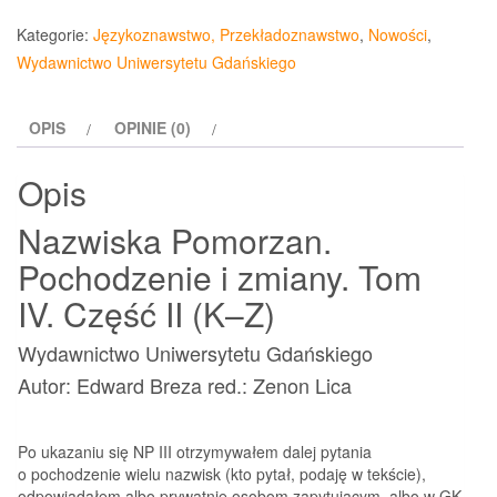
Pomorzan
Kategorie:
Językoznawstwo, Przekładoznawstwo
,
Nowości
,
Pochodzenie
Wydawnictwo Uniwersytetu Gdańskiego
i
zmiany
OPIS
OPINIE (0)
Tom
IV
Opis
Część
II
Nazwiska Pomorzan.
(K–
Pochodzenie i zmiany. Tom
Z)
IV. Część II (K–Z)
Wydawnictwo Uniwersytetu Gdańskiego
Autor: Edward Breza red.: Zenon Lica
Po ukazaniu się NP III otrzymywałem dalej pytania
o pochodzenie wielu nazwisk (kto pytał, podaję w tekście),
odpowiadałem albo prywatnie osobom zapytującym, albo w GK