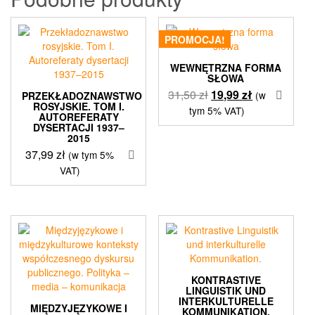
PROMOCJA!
WEWNĘTRZNA FORMA
SŁOWA
Pierwotna
Aktualna
31,50
zł
19,99
zł
(w
PRZEKŁADOZNAWSTWO
ROSYJSKIE. TOM I.
cena
cena
tym 5% VAT)
AUTOREFERATY
wynosiła:
wynosi:
DYSERTACJI 1937–
2015
31,50 zł.
19,99 zł.
37,99
zł
(w tym 5%
VAT)
KONTRASTIVE
LINGUISTIK UND
INTERKULTURELLE
MIĘDZYJĘZYKOWE I
KOMMUNIKATION.