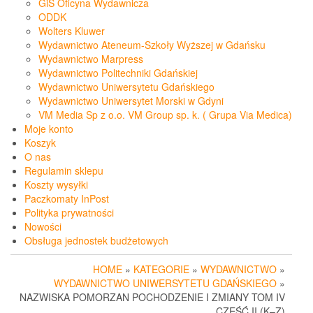
GiS Oficyna Wydawnicza
ODDK
Wolters Kluwer
Wydawnictwo Ateneum-Szkoły Wyższej w Gdańsku
Wydawnictwo Marpress
Wydawnictwo Politechniki Gdańskiej
Wydawnictwo Uniwersytetu Gdańskiego
Wydawnictwo Uniwersytet Morski w Gdyni
VM Media Sp z o.o. VM Group sp. k. ( Grupa Via Medica)
Moje konto
Koszyk
O nas
Regulamin sklepu
Koszty wysyłki
Paczkomaty InPost
Polityka prywatności
Nowości
Obsługa jednostek budżetowych
HOME
»
KATEGORIE
»
WYDAWNICTWO
»
WYDAWNICTWO UNIWERSYTETU GDAŃSKIEGO
»
NAZWISKA POMORZAN POCHODZENIE I ZMIANY TOM IV
CZĘŚĆ II (K–Z)