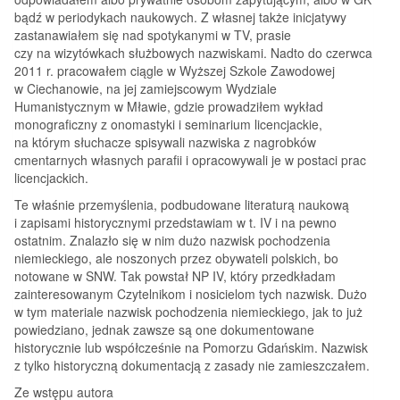
bądź w periodykach naukowych. Z własnej także inicjatywy
zastanawiałem się nad spotykanymi w TV, prasie
czy na wizytówkach służbowych nazwiskami. Nadto do czerwca
2011 r. pracowałem ciągle w Wyższej Szkole Zawodowej
w Ciechanowie, na jej zamiejscowym Wydziale
Humanistycznym w Mławie, gdzie prowadziłem wykład
monograficzny z onomastyki i seminarium licencjackie,
na którym słuchacze spisywali nazwiska z nagrobków
cmentarnych własnych parafii i opracowywali je w postaci prac
licencjackich.
Te właśnie przemyślenia, podbudowane literaturą naukową
i zapisami historycznymi przedstawiam w t. IV i na pewno
ostatnim. Znalazło się w nim dużo nazwisk pochodzenia
niemieckiego, ale noszonych przez obywateli polskich, bo
notowane w SNW. Tak powstał NP IV, który przedkładam
zainteresowanym Czytelnikom i nosicielom tych nazwisk. Dużo
w tym materiale nazwisk pochodzenia niemieckiego, jak to już
powiedziano, jednak zawsze są one dokumentowane
historycznie lub współcześnie na Pomorzu Gdańskim. Nazwisk
z tylko historyczną dokumentacją z zasady nie zamieszczałem.
Ze wstępu autora