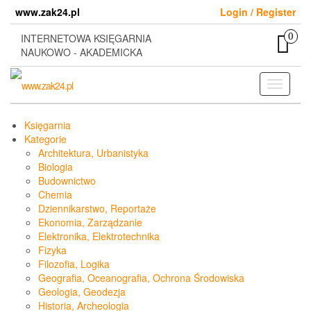
Skip
www.zak24.pl
Login / Register
to
the
0
INTERNETOWA KSIĘGARNIA
content
NAUKOWO - AKADEMICKA
Toggle
navigati
Księgarnia
Kategorie
Architektura, Urbanistyka
Biologia
Budownictwo
Chemia
Dziennikarstwo, Reportaże
Ekonomia, Zarządzanie
Elektronika, Elektrotechnika
Fizyka
Filozofia, Logika
Geografia, Oceanografia, Ochrona Środowiska
Geologia, Geodezja
Historia, Archeologia