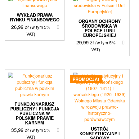
WYKŁAD PRAWA
RYNKU FINANSOWEGO
ORGANY OCHRONY
ŚRODOWISKA W
26,99
zł
(w tym 5%
POLSCE I UNII
VAT)
EUROPEJSKIEJ
29,99
zł
(w tym 5%
VAT)
PROMOCJA!
FUNKCJONARIUSZ
PUBLICZNY I FUNKCJA
PUBLICZNA W
POLSKIM PRAWIE
KARNYM
USTRÓJ
35,99
zł
(w tym 5%
KONSTYTUCYJNY I
VAT)
SĄDOWY