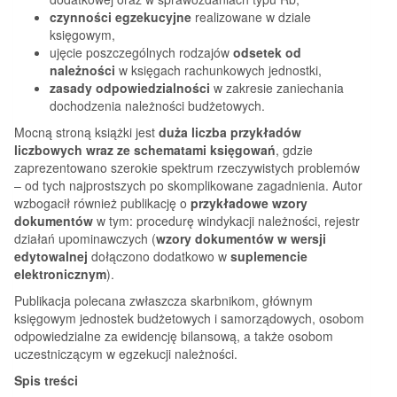
czynności egzekucyjne
realizowane w dziale
księgowym,
ujęcie poszczególnych rodzajów
odsetek od
należności
w księgach rachunkowych jednostki,
zasady odpowiedzialności
w zakresie zaniechania
dochodzenia należności budżetowych.
Mocną stroną książki jest
duża liczba przykładów
liczbowych wraz ze schematami księgowań
, gdzie
zaprezentowano szerokie spektrum rzeczywistych problemów
– od tych najprostszych po skomplikowane zagadnienia. Autor
wzbogacił również publikację o
przykładowe wzory
dokumentów
w tym: procedurę windykacji należności, rejestr
działań upominawczych (
wzory dokumentów w wersji
edytowalnej
dołączono dodatkowo w
suplemencie
elektronicznym
).
Publikacja polecana zwłaszcza skarbnikom, głównym
księgowym jednostek budżetowych i samorządowych, osobom
odpowiedzialne za ewidencję bilansową, a także osobom
uczestniczącym w egzekucji należności.
Spis treści