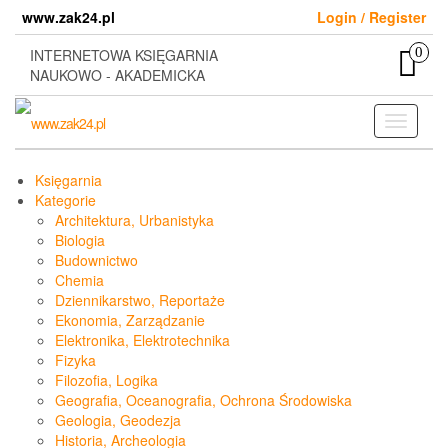
Skip
www.zak24.pl
Login / Register
to
the
0
INTERNETOWA KSIĘGARNIA
content
NAUKOWO - AKADEMICKA
Toggle
navigati
Księgarnia
Kategorie
Architektura, Urbanistyka
Biologia
Budownictwo
Chemia
Dziennikarstwo, Reportaże
Ekonomia, Zarządzanie
Elektronika, Elektrotechnika
Fizyka
Filozofia, Logika
Geografia, Oceanografia, Ochrona Środowiska
Geologia, Geodezja
Historia, Archeologia