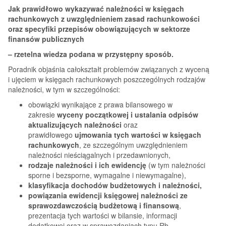
Jak prawidłowo wykazywać należności w księgach
rachunkowych z uwzględnieniem zasad rachunkowości
oraz specyfiki przepisów obowiązujących w sektorze
finansów publicznych
– rzetelna wiedza podana w przystępny sposób.
Poradnik objaśnia całokształt problemów związanych z wyceną
i ujęciem w księgach rachunkowych poszczególnych rodzajów
należności, w tym w szczególności:
obowiązki wynikające z prawa bilansowego w
zakresie
wyceny początkowej i ustalania odpisów
aktualizujących należności
oraz
prawidłowego
ujmowania tych wartości w księgach
rachunkowych
, ze szczególnym uwzględnieniem
należności nieściągalnych i przedawnionych,
rodzaje należności i ich ewidencję
(w tym należności
sporne i bezsporne, wymagalne i niewymagalne),
klasyfikacja dochodów budżetowych i należności,
powiązania ewidencji księgowej należności ze
sprawozdawczością budżetową i finansową
,
prezentacja tych wartości w bilansie, informacji
dodatkowej oraz w sprawozdaniach typu Rb,