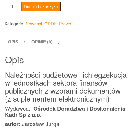
ilość
Dodaj do koszyka
Należności
budżetowe
Kategorie:
Nowości
,
ODDK
,
Prawo
i
ich
OPIS
OPINIE (0)
egzekucja
w
Opis
jednostkach
sektora
Należności budżetowe i ich egzekucja
finansów
w jednostkach sektora finansów
publicznych
publicznych z wzorami dokumentów
(z suplementem elektronicznym)
Wydawca:
Ośrodek Doradztwa i Doskonalenia
Kadr Sp z o.o.
Jarosław Jurga
autor: