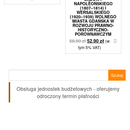
NAPOLEOŃSKIEGO
(1807–1814) I
WERSALSKIEGO
(1920–1939) WOLNEGO
MIASTA GDAŃSKA W
ROZWOJU PRAWNO-
HISTORYCZNO-
PORÓWNAWCZYM
Pierwotna
Aktualna
58,90
zł
52,90
zł
(w
cena
cena
tym 5% VAT)
wynosiła:
wynosi:
58,90 zł.
52,90 zł.
Szukaj:
Obsługa jednostek budżetowych - oferujemy
odroczony termin płatności