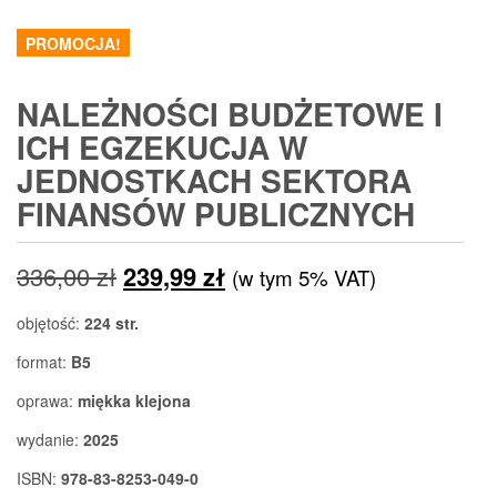
PROMOCJA!
NALEŻNOŚCI BUDŻETOWE I
ICH EGZEKUCJA W
JEDNOSTKACH SEKTORA
FINANSÓW PUBLICZNYCH
Pierwotna
Aktualna
336,00
zł
239,99
zł
(w tym 5% VAT)
cena
cena
objętość:
224 str.
wynosiła:
wynosi:
format:
B5
336,00 zł.
239,99 zł.
oprawa:
miękka klejona
wydanie:
2025
ISBN:
978-83-8253-049-0