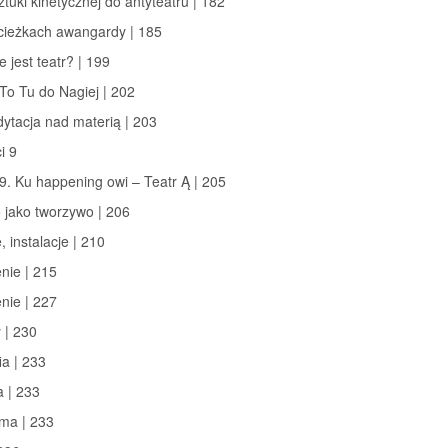
ztuki kinetycznej do antyteatru | 182
ścieżkach awangardy | 185
e jest teatr? | 199
To Tu do Nagiej | 202
ytacja nad materią | 203
i 9
9. Ku happening owi – Teatr Ą | 205
o jako tworzywo | 206
, instalacje | 210
nie | 215
nie | 227
| 230
ia | 233
a | 233
ma | 233