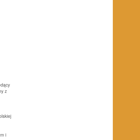
ędący
ny z
lskiej
m i