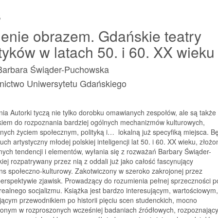
s
enie obrazem. Gdańskie teatry
tyków w latach 50. i 60. XX wieku
 Barbara Świąder-Puchowska
ictwo Uniwersytetu Gdańskiego
a Autorki tyczą nie tylko dorobku omawianych zespołów, ale są także
kiem do rozpoznania bardziej ogólnych mechanizmów kulturowych,
nych życiem społecznym, polityką i… lokalną już specyfiką miejsca. B
uch artystyczny młodej polskiej inteligencji lat 50. i 60. XX wieku, złożo
ych tendencji i elementów, wyłania się z rozważań Barbary Świąder-
ej rozpatrywany przez nią z oddali już jako całość fascynujący
ns społeczno-kulturowy. Zakotwiczony w szeroko zakrojonej przez
erspektywie zjawisk. Prowadzący do rozumienia pełnej sprzeczności po
ealnego socjalizmu. Książka jest bardzo interesującym, wartościowym,
ącym przewodnikiem po historii pięciu scen studenckich, mocno
onym w rozproszonych wcześniej badaniach źródłowych, rozpoznający