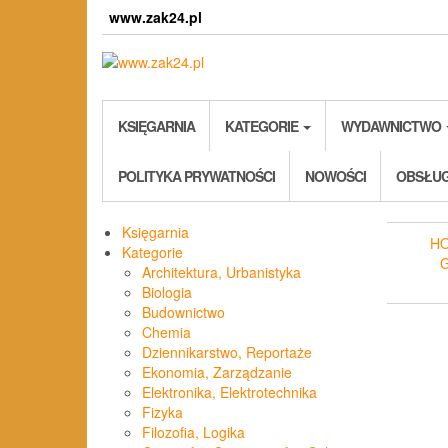
Skip
www.zak24.pl
to
the
content
KSIĘGARNIA
KATEGORIE
WYDAWNICTWO
POLITYKA PRYWATNOŚCI
NOWOŚCI
OBSŁUG
Księgarnia
H
Kategorie
Architektura, Urbanistyka
Biologia
Budownictwo
Chemia
Dziennikarstwo, Reportaże
Ekonomia, Zarządzanie
Elektronika, Elektrotechnika
Fizyka
Filozofia, Logika