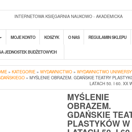
INTERNETOWA KSIĘGARNIA NAUKOWO - AKADEMICKA
MOJE KONTO
KOSZYK
O NAS
REGULAMIN SKLEPU
A JEDNOSTEK BUDŻETOWYCH
OME
»
KATEGORIE
»
WYDAWNICTWO
»
WYDAWNICTWO UNIWERSY
GDAŃSKIEGO
» MYŚLENIE OBRAZEM. GDAŃSKIE TEATRY PLASTY
LATACH 50. I 60. XX 
MYŚLENIE
OBRAZEM.
GDAŃSKIE TEA
PLASTYKÓW W