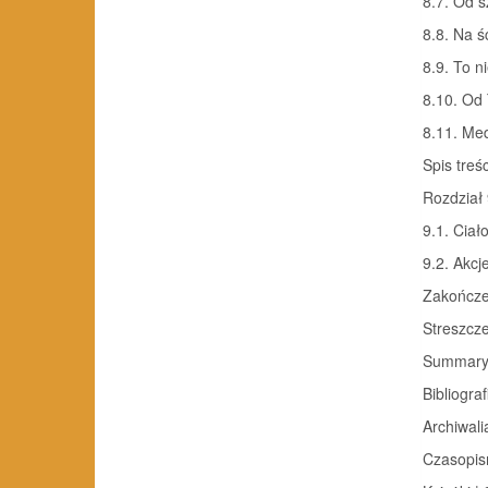
8.7. Od s
8.8. Na 
8.9. To ni
8.10. Od 
8.11. Med
Spis treśc
Rozdział 
9.1. Ciał
9.2. Akcje
Zakończe
Streszcze
Summary 
Bibliograf
Archiwali
Czasopis