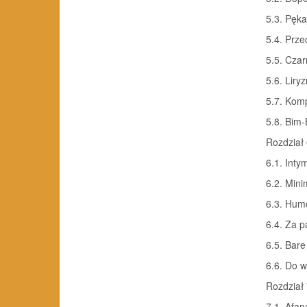
5.3. Pęk
5.4. Prz
5.5. Czar
5.6. Liry
5.7. Kom
5.8. Bim
Rozdział 
6.1. Inty
6.2. Min
6.3. Humo
6.4. Za 
6.5. Bare
6.6. Do w
Rozdział 
7.1. Afan