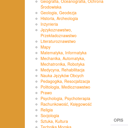
Geografia, Oceanografia, Ochrona
Środowiska
Geologia, Geodezja
Historia, Archeologia
Inżynieria
Językoznawstwo,
Przekładoznawstwo
Literaturoznawstwo
Mapy
Matematyka, Informatyka
Mechanika, Automatyka,
Mechatronika, Robotyka
Medycyna, Rehabilitacja
Nauka Języków Obcych
Pedagogika, Resocjalizacja
Politologia, Medioznawstwo
Prawo
Psychologia, Psychoterapia
Rachunkowość, Księgowość
Religia
Socjologia
OPIS
Sztuka, Kultura
Technika Morska