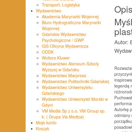
Transport, Logistyka
Opi
Wydawnictwo
Akademia Marynarki Wojennej
Myśl
Biuro Hydrograficzne Marynarki
plas
Wojennej
Gdańskie Wydawnictwo
Psychologiczne / GWP
Autor:
GiS Oficyna Wydawnicza
Wydawn
ODDK
Wolters Kluwer
Wydawnictwo Ateneum-Szkoły
Rozważani
Wyższej w Gdańsku
przyczyn
Wydawnictwo Marpress
inspirowa
Wydawnictwo Politechniki Gdańskiej
legendą r
Wydawnictwo Uniwersytetu
różnorodn
Gdańskiego
Puchowski
Wydawnictwo Uniwersytet Morski w
performa
Gdyni
Autorkę p
VM Media Sp z o.o. VM Group sp.
odmiany r
k. ( Grupa Via Medica)
porządkuj
Moje konto
posadowi
Koszyk