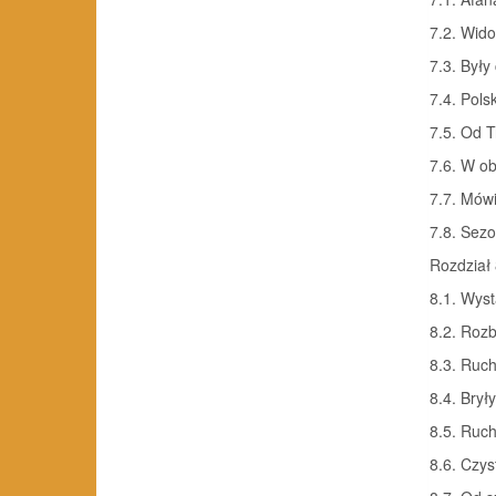
7.2. Wido
7.3. Były
7.4. Polsk
7.5. Od 
7.6. W ob
7.7. Mów
7.8. Sez
Rozdział 
8.1. Wyst
8.2. Rozb
8.3. Ruch
8.4. Brył
8.5. Ruch
8.6. Czys