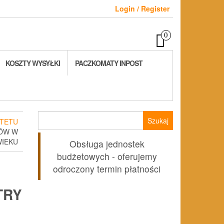
Login / Register
0
KOSZTY WYSYŁKI
PACZKOMATY INPOST
Szukaj:
TETU
KÓW W
WIEKU
Obsługa jednostek
budżetowych - oferujemy
odroczony termin płatności
TRY