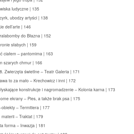
wiska ludyczne | 135
 cyrk, ubodzy artyści | 138
ie dell’arte | 146
Tralabomby do Błazna | 152
ronie słabych | 159
ić ciałem – pantomima | 163
on szarych chmur | 166
8. Zwierzęta świetlne – Teatr Galeria | 171
awa to za mało – Krechowicz i inni | 172
łyskające konstrukcje i nagromadzenie – Kolonia karna | 173
ome ekrany – Pies, a także brak psa | 175
y-obiekty – Termitiera | 177
 materii – Traktat | 179
ta forma – Inwazja | 181