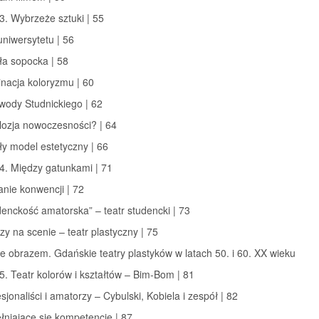
3. Wybrzeże sztuki | 55
uniwersytetu | 56
ła sopocka | 58
nacja koloryzmu | 60
wody Studnickiego | 62
lozja nowoczesności? | 64
ły model estetyczny | 66
4. Między gatunkami | 71
nie konwencji | 72
denckość amatorska” – teatr studencki | 73
zy na scenie – teatr plastyczny | 75
e obrazem. Gdańskie teatry plastyków w latach 50. i 60. XX wieku
5. Teatr kolorów i kształtów – Bim-Bom | 81
esjonaliści i amatorzy – Cybulski, Kobiela i zespół | 82
łniające się kompetencje | 87