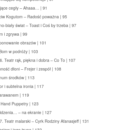
ające cegły – Ahaaa… | 91
eciw Kogutom – Radość poważna | 95
no-biały świat – Toast i Coś by trzeba | 97
zm i zgrywa | 99
ponowanie obrazów | 101
-Bom w podróży | 103
6. Teatr rąk, piękna i dobra – Co To | 107
mność dłoni – Frejer i zespół | 108
imum środków | 113
r i subtelna ironia | 117
parawanem | 119
 Hand Puppetry | 123
idzenia… – na ekranie | 127
7. Teatr malarski – Cyrk Rodziny Afanasjeff | 131
asjew i jego trupa | 132