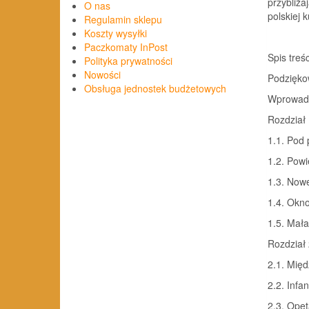
przybliża
O nas
polskiej 
Regulamin sklepu
Koszty wysyłki
Paczkomaty InPost
Spis treśc
Polityka prywatności
Nowości
Podzięko
Obsługa jednostek budżetowych
Wprowadz
Rozdział 
1.1. Pod 
1.2. Powi
1.3. Nowe
1.4. Okno
1.5. Mała 
Rozdział
2.1. Mię
2.2. Infan
2.3. Opęt