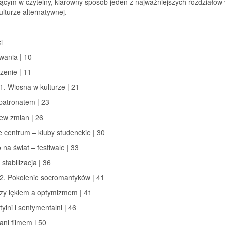
jącym w czytelny, klarowny sposób jeden z najważniejszych rozdziałów
kulturze alternatywnej.
i
wania | 10
enie | 11
1. Wiosna w kulturze | 21
patronatem | 23
ew zmian | 26
 centrum – kluby studenckie | 30
 na świat – festiwale | 33
stabilizacja | 36
 2. Pokolenie socromantyków | 41
dzy lękiem a optymizmem | 41
tylni i sentymentalni | 46
ani filmem | 50