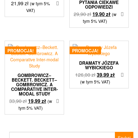
PYTANIA CIEKAWE
21,99
zł
(w tym 5%
ODPOWIEDZI
VAT)
Pierwotna
Aktualna
29,90
zł
19,90
zł
(w
cena
cena
tym 5% VAT)
wynosiła:
wynosi:
29,90 zł.
19,90 zł.
PROMOCJA!
PROMOCJA!
DRAMATY JÓZEFA
WYBICKIEGO
Pierwotna
Aktualna
126,00
zł
39,99
zł
GOMBROWICZ–
BECKETT. BECKETT–
cena
cena
(w tym 5% VAT)
GOMBROWICZ. A
wynosiła:
wynosi:
COMPARATIVE INTER-
MODAL STUDY
126,00 zł.
39,99 zł.
Pierwotna
Aktualna
33,90
zł
19,99
zł
(w
cena
cena
tym 5% VAT)
wynosiła:
wynosi:
33,90 zł.
19,99 zł.
Szukaj: