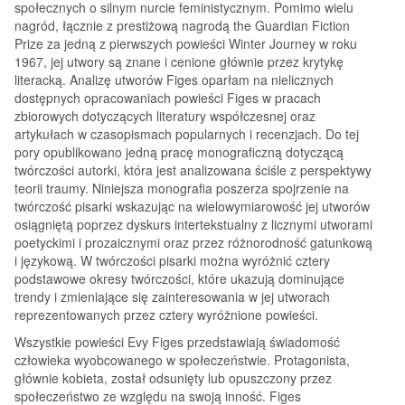
społecznych o silnym nurcie feministycznym. Pomimo wielu
nagród, łącznie z prestiżową nagrodą the Guardian Fiction
Prize za jedną z pierwszych powieści Winter Journey w roku
1967, jej utwory są znane i cenione głównie przez krytykę
literacką. Analizę utworów Figes oparłam na nielicznych
dostępnych opracowaniach powieści Figes w pracach
zbiorowych dotyczących literatury współczesnej oraz
artykułach w czasopismach popularnych i recenzjach. Do tej
pory opublikowano jedną pracę monograficzną dotyczącą
twórczości autorki, która jest analizowana ściśle z perspektywy
teorii traumy. Niniejsza monografia poszerza spojrzenie na
twórczość pisarki wskazując na wielowymiarowość jej utworów
osiągniętą poprzez dyskurs intertekstualny z licznymi utworami
poetyckimi i prozaicznymi oraz przez różnorodność gatunkową
i językową. W twórczości pisarki można wyróżnić cztery
podstawowe okresy twórczości, które ukazują dominujące
trendy i zmieniające się zainteresowania w jej utworach
reprezentowanych przez cztery wyróżnione powieści.
Wszystkie powieści Evy Figes przedstawiają świadomość
człowieka wyobcowanego w społeczeństwie. Protagonista,
głównie kobieta, został odsunięty lub opuszczony przez
społeczeństwo ze względu na swoją inność. Figes