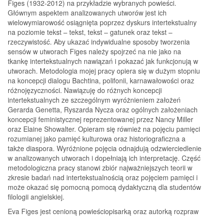
Figes (1932-2012) na przykładzie wybranych powieści.
Głównym aspektem analizowanych utworów jest ich
wielowymiarowość osiągnięta poprzez dyskurs intertekstualny
na poziomie tekst – tekst, tekst – gatunek oraz tekst –
rzeczywistość. Aby ukazać indywidualne sposoby tworzenia
sensów w utworach Figes należy spojrzeć na nie jako na
tkankę intertekstualnych nawiązań i pokazać jak funkcjonują w
utworach. Metodologia mojej pracy opiera się w dużym stopniu
na koncepcji dialogu Bachtina, polifonii, karnawałowości oraz
różnojęzyczności. Nawiązuję do różnych koncepcji
intertekstualnych ze szczególnym wyróżnieniem założeń
Gerarda Genetta, Ryszarda Nycza oraz ogólnych założeniach
koncepcji feministycznej reprezentowanej przez Nancy Miller
oraz Elaine Showalter. Opieram się również na pojęciu pamięci
rozumianej jako pamięć kulturowa oraz historiograficzna a
także diaspora. Wyróżnione pojęcia odnajdują odzwierciedlenie
w analizowanych utworach i dopełniają ich interpretację. Część
metodologiczna pracy stanowi zbiór najważniejszych teorii w
zkresie badań nad intertekstualnością oraz pojęciem pamięci i
może okazać się pomocną pomocą dydaktyczną dla studentów
filologii angielskiej.
Eva Figes jest cenioną powieściopisarką oraz autorką rozpraw