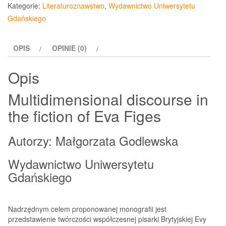
discourse
Kategorie:
Literaturoznawstwo
,
Wydawnictwo Uniwersytetu
in
Gdańskiego
the
fiction
OPIS
OPINIE (0)
of
Eva
Opis
Figes
Multidimensional discourse in
the fiction of Eva Figes
Autorzy: Małgorzata Godlewska
Wydawnictwo Uniwersytetu
Gdańskiego
Nadrzędnym celem proponowanej monografii jest
przedstawienie twórczości współczesnej pisarki Brytyjskiej Evy