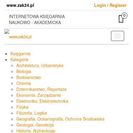
Skip
www.zak24.pl
Login / Register
to
the
0
INTERNETOWA KSIĘGARNIA
content
NAUKOWO - AKADEMICKA
Toggle
navigati
Księgarnia
Kategorie
Architektura, Urbanistyka
Biologia
Budownictwo
Chemia
Dziennikarstwo, Reportaże
Ekonomia, Zarządzanie
Elektronika, Elektrotechnika
Fizyka
Filozofia, Logika
Geografia, Oceanografia, Ochrona Środowiska
Geologia, Geodezja
Historia, Archeologia