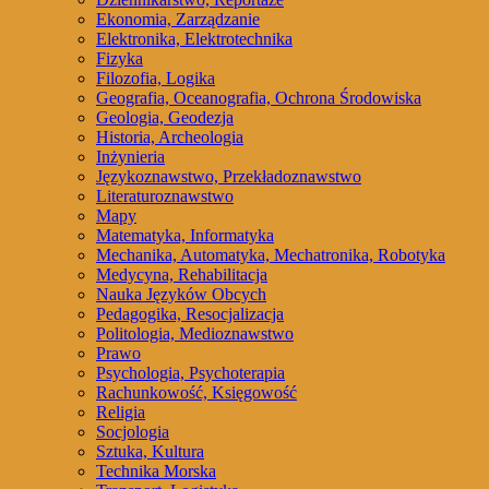
Ekonomia, Zarządzanie
Elektronika, Elektrotechnika
Fizyka
Filozofia, Logika
Geografia, Oceanografia, Ochrona Środowiska
Geologia, Geodezja
Historia, Archeologia
Inżynieria
Językoznawstwo, Przekładoznawstwo
Literaturoznawstwo
Mapy
Matematyka, Informatyka
Mechanika, Automatyka, Mechatronika, Robotyka
Medycyna, Rehabilitacja
Nauka Języków Obcych
Pedagogika, Resocjalizacja
Politologia, Medioznawstwo
Prawo
Psychologia, Psychoterapia
Rachunkowość, Księgowość
Religia
Socjologia
Sztuka, Kultura
Technika Morska