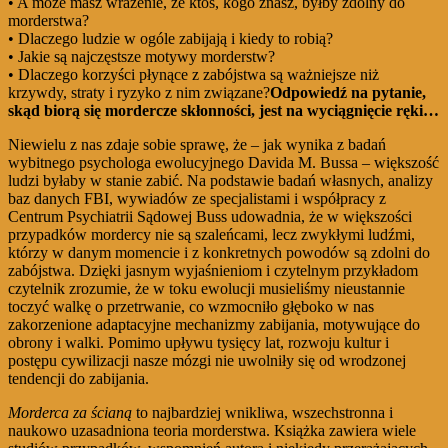
• A może masz wrażenie, że ktoś, kogo znasz, byłby zdolny do
morderstwa?
• Dlaczego ludzie w ogóle zabijają i kiedy to robią?
• Jakie są najczęstsze motywy morderstw?
• Dlaczego korzyści płynące z zabójstwa są ważniejsze niż
krzywdy, straty i ryzyko z nim związane?
Odpowiedź na pytanie,
skąd biorą się mordercze skłonności, jest na wyciągnięcie ręki…
Niewielu z nas zdaje sobie sprawę, że – jak wynika z badań
wybitnego psychologa ewolucyjnego Davida M. Bussa – większość
ludzi byłaby w stanie zabić. Na podstawie badań własnych, analizy
baz danych FBI, wywiadów ze specjalistami i współpracy z
Centrum Psychiatrii Sądowej Buss udowadnia, że w większości
przypadków mordercy nie są szaleńcami, lecz zwykłymi ludźmi,
którzy w danym momencie i z konkretnych powodów są zdolni do
zabójstwa. Dzięki jasnym wyjaśnieniom i czytelnym przykładom
czytelnik zrozumie, że w toku ewolucji musieliśmy nieustannie
toczyć walkę o przetrwanie, co wzmocniło głęboko w nas
zakorzenione adaptacyjne mechanizmy zabijania, motywujące do
obrony i walki. Pomimo upływu tysięcy lat, rozwoju kultur i
postępu cywilizacji nasze mózgi nie uwolniły się od wrodzonej
tendencji do zabijania.
Morderca za ścianą
to najbardziej wnikliwa, wszechstronna i
naukowo uzasadniona teoria morderstwa. Książka zawiera wiele