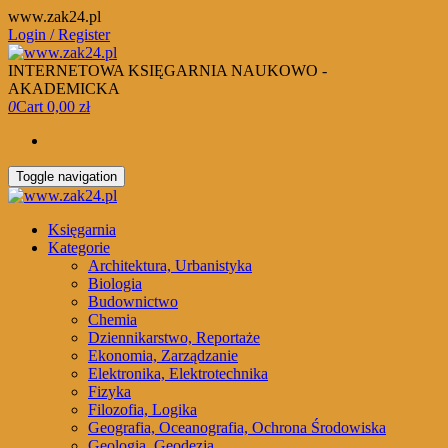
Skip
www.zak24.pl
to
Login / Register
the
content
INTERNETOWA KSIĘGARNIA NAUKOWO -
AKADEMICKA
0
Cart
0,00 zł
Toggle navigation
Księgarnia
Kategorie
Architektura, Urbanistyka
Biologia
Budownictwo
Chemia
Dziennikarstwo, Reportaże
Ekonomia, Zarządzanie
Elektronika, Elektrotechnika
Fizyka
Filozofia, Logika
Geografia, Oceanografia, Ochrona Środowiska
Geologia, Geodezja