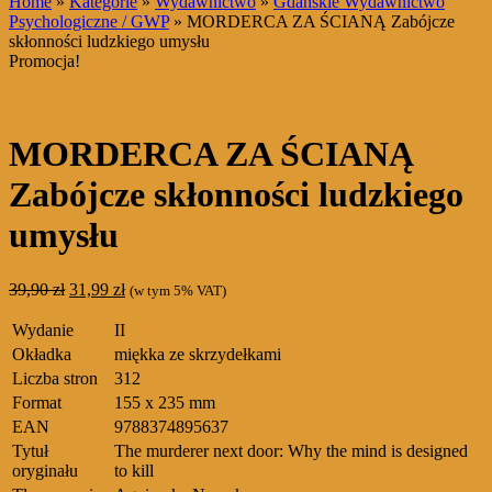
Home
»
Kategorie
»
Wydawnictwo
»
Gdańskie Wydawnictwo
Psychologiczne / GWP
» MORDERCA ZA ŚCIANĄ Zabójcze
skłonności ludzkiego umysłu
Promocja!
MORDERCA ZA ŚCIANĄ
Zabójcze skłonności ludzkiego
umysłu
Pierwotna
Aktualna
39,90
zł
31,99
zł
(w tym 5% VAT)
cena
cena
wynosiła:
wynosi:
Wydanie
II
39,90 zł.
31,99 zł.
Okładka
miękka ze skrzydełkami
Liczba stron
312
Format
155 x 235 mm
EAN
9788374895637
Tytuł
The murderer next door: Why the mind is designed
oryginału
to kill