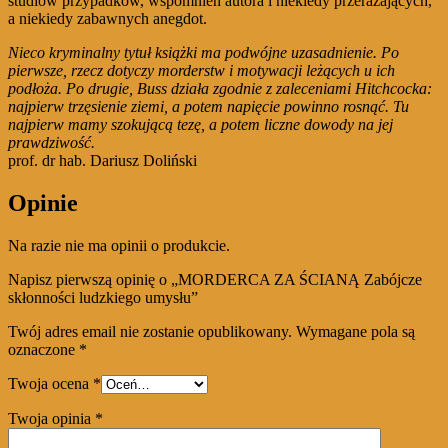
studiów przypadków, wspomnień autora i niekiedy przerażających,
a niekiedy zabawnych anegdot.
Nieco kryminalny tytuł książki ma podwójne uzasadnienie. Po
pierwsze, rzecz dotyczy morderstw i motywacji leżących u ich
podłoża. Po drugie, Buss działa zgodnie z zaleceniami Hitchcocka:
najpierw trzęsienie ziemi, a potem napięcie powinno rosnąć. Tu
najpierw mamy szokującą tezę, a potem liczne dowody na jej
prawdziwość.
prof. dr hab. Dariusz Doliński
Opinie
Na razie nie ma opinii o produkcie.
Napisz pierwszą opinię o „MORDERCA ZA ŚCIANĄ Zabójcze
skłonności ludzkiego umysłu”
Twój adres email nie zostanie opublikowany.
Wymagane pola są
oznaczone
*
Twoja ocena
*
Twoja opinia
*