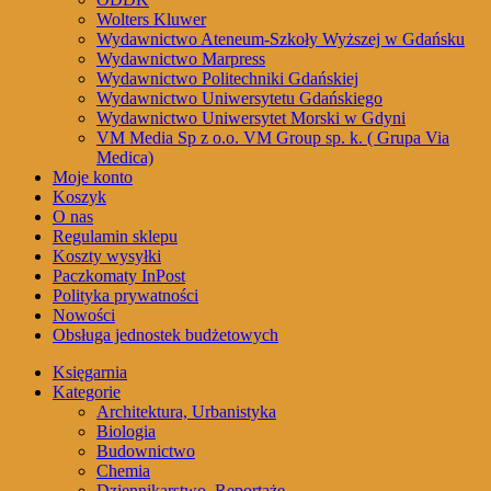
Wolters Kluwer
Wydawnictwo Ateneum-Szkoły Wyższej w Gdańsku
Wydawnictwo Marpress
Wydawnictwo Politechniki Gdańskiej
Wydawnictwo Uniwersytetu Gdańskiego
Wydawnictwo Uniwersytet Morski w Gdyni
VM Media Sp z o.o. VM Group sp. k. ( Grupa Via
Medica)
Moje konto
Koszyk
O nas
Regulamin sklepu
Koszty wysyłki
Paczkomaty InPost
Polityka prywatności
Nowości
Obsługa jednostek budżetowych
Księgarnia
Kategorie
Architektura, Urbanistyka
Biologia
Budownictwo
Chemia
Dziennikarstwo, Reportaże