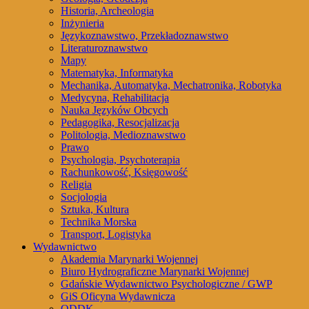
Historia, Archeologia
Inżynieria
Językoznawstwo, Przekładoznawstwo
Literaturoznawstwo
Mapy
Matematyka, Informatyka
Mechanika, Automatyka, Mechatronika, Robotyka
Medycyna, Rehabilitacja
Nauka Języków Obcych
Pedagogika, Resocjalizacja
Politologia, Medioznawstwo
Prawo
Psychologia, Psychoterapia
Rachunkowość, Księgowość
Religia
Socjologia
Sztuka, Kultura
Technika Morska
Transport, Logistyka
Wydawnictwo
Akademia Marynarki Wojennej
Biuro Hydrograficzne Marynarki Wojennej
Gdańskie Wydawnictwo Psychologiczne / GWP
GiS Oficyna Wydawnicza
ODDK