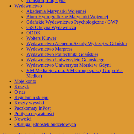
Transport, Logistyka
Wydawnictwo
Akademia Marynarki Wojennej
Biuro Hydrograficzne Marynarki Wojennej
Gdańskie Wydawnictwo Psychologiczne / GWP
GiS Oficyna Wydawnicza
ODDK
Wolters Kluwer
Wydawnictwo Ateneum-Szkoły Wyższej w Gdańsku
Wydawnictwo Marpress
Wydawnictwo Politechniki Gdańskiej
Wydawnictwo Uniwersytetu Gdańskiego
Wydawnictwo Uniwersytet Morski w Gdyni
VM Media Sp z o.o. VM Group sp. k. ( Grupa Via
Medica)
Moje konto
Koszyk
O nas
Regulamin sklepu
Koszty wysyłki
Paczkomaty InPost
Polityka prywatności
Nowości
Obsługa jednostek budżetowych