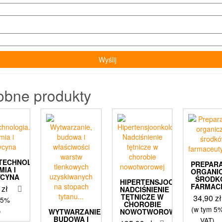
obne produkty
TECHNOLOGIA.
PREPAR
MIA I
ORGANI
YCYNA
ŚRODK
HIPERTENSJOONKOLOGIA
FARMAC
0
zł
NADCIŚNIENIE
TĘTNICZE W
34,90
zł
 5%
CHOROBIE
(w tym 5
)
WYTWARZANIE,
NOWOTWOROWEJ
BUDOWA I
VAT)