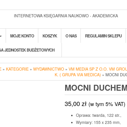
INTERNETOWA KSIĘGARNIA NAUKOWO - AKADEMICKA
MOJE KONTO
KOSZYK
O NAS
REGULAMIN SKLEPU
A JEDNOSTEK BUDŻETOWYCH
E
»
KATEGORIE
»
WYDAWNICTWO
»
VM MEDIA SP Z O.O. VM GROU
K. ( GRUPA VIA MEDICA)
» MOCNI DU
MOCNI DUCHE
35,00
zł
(w tym 5% VAT)
Oprawa: twarda, 122 str.,
Wymiary: 155 x 235 mm,