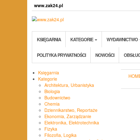
Skip
www.zak24.pl
to
the
content
KSIĘGARNIA
KATEGORIE
WYDAWNICTWO
POLITYKA PRYWATNOŚCI
NOWOŚCI
OBSŁUG
Księgarnia
HOM
Kategorie
Architektura, Urbanistyka
Biologia
Budownictwo
Chemia
Dziennikarstwo, Reportaże
Ekonomia, Zarządzanie
Elektronika, Elektrotechnika
Fizyka
Filozofia, Logika