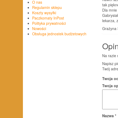
O nas
tak pięk
Regulamin sklepu
Dla mnie
Koszty wysyłki
Gabrysia
Paczkomaty InPost
lekarza, 
Polityka prywatności
Grażyna 
Nowości
Obsługa jednostek budżetowych
Opin
Na razie 
Napisz p
Twój adre
Twoja o
Twoja o
Nazwa
*