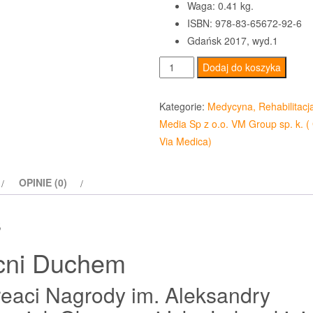
Waga: 0.41 kg.
ISBN: 978-83-65672-92-6
Gdańsk 2017, wyd.1
ilość
Dodaj do koszyka
Mocni
Duchem
Kategorie:
Medycyna, Rehabilitacj
Media Sp z o.o. VM Group sp. k. (
Via Medica)
OPINIE (0)
s
ni Duchem
eaci Nagrody im. Aleksandry