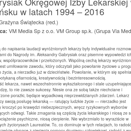
ysiak Okręgowej Izby Lekarskiej
sku w latach 1994 – 2016
Grażyna Świątecka (red.)
VM Media Sp z o.o. VM Group sp.k. (Grupa Via Med
ca:
do napisania laudacji wyróżnionych lekarzy były indywidualne rozmow
ami do Nagrody im. Aleksandry Gabrysiak oraz pisemne wypowiedzi ic
w, współpracowników i przełożonych. Wspólną cechą lekarzy wyróżnio
est umiłowanie zawodu, który odczytali jako powołanie życiowe u prog
 życia, a nierzadko już w dzieciństwie. Powołanie, w którym się spełnia
otykaną ofiarnością, kreatywnością i bezinteresownością.
ść lekarza, nawet wszechstronnie wykształconego i stale uzupełniając
dzę, to nie zawsze sukcesy. Niesie ona ze sobą także niechciane i
rzone porażki, będące wypadkową nieprzewidzianych zdarzeń. Lekarz
y swoją posługę lekarską — ratujący ludzkie życie — nierzadko jest
 kroczyć po krawędzi niebezpiecznych, wręcz ryzykownych wyborów
ych odwagi. Takie zmagania są częścią życia lekarskiego i niosą ze 
iążenie psychiczne, niosą cierpienie. Nie wybrzmiało to wyraziście w
ch życiorysach Laureatów. To, co dominuje w tych relacjach, to radość
częście płynące z niesienia pomocy drugiemu człowiekowi, radość z wy