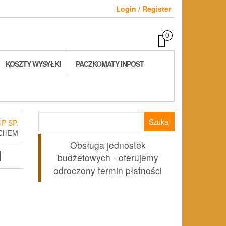
Login / Register
0
KOSZTY WYSYŁKI
PACZKOMATY INPOST
Szukaj:
P SP.
CHEM
Obsługa jednostek
M
budżetowych - oferujemy
odroczony termin płatności