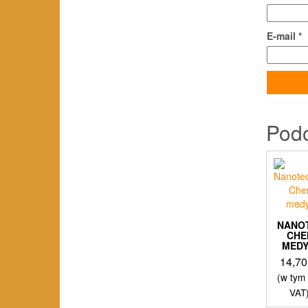
E-mail
*
Pod
NANO
CHE
MED
14,7
(w tym
VAT