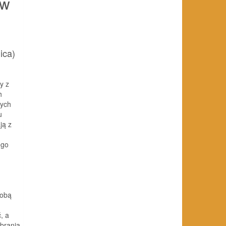
 w
ica)
y z
h
nych
u
ją z
ego
sobą
, a
brania