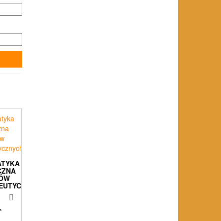
ATYKA
CZNA
ÓW
EUTYCZNYCH
%