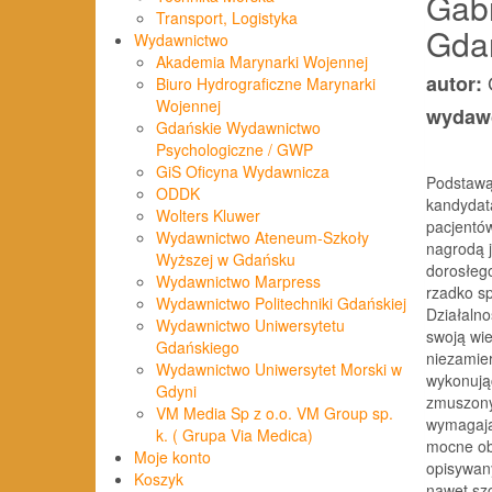
Gabr
Transport, Logistyka
Gdań
Wydawnictwo
Akademia Marynarki Wojennej
autor:
Biuro Hydrograficzne Marynarki
Wojennej
wydaw
Gdańskie Wydawnictwo
Psychologiczne / GWP
GiS Oficyna Wydawnicza
Podstawą 
ODDK
kandydat
Wolters Kluwer
pacjentó
Wydawnictwo Ateneum-Szkoły
nagrodą j
Wyższej w Gdańsku
dorosłego
Wydawnictwo Marpress
rzadko sp
Wydawnictwo Politechniki Gdańskiej
Działalno
Wydawnictwo Uniwersytetu
swoją wie
Gdańskiego
niezamie
Wydawnictwo Uniwersytet Morski w
wykonując
Gdyni
zmuszony
VM Media Sp z o.o. VM Group sp.
wymagając
k. ( Grupa Via Medica)
mocne obc
Moje konto
opisywany
Koszyk
nawet sz