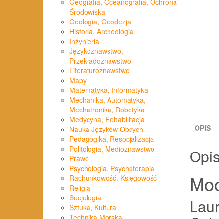
Geografia, Oceanografia, Ochrona
Środowiska
Geologia, Geodezja
Historia, Archeologia
Inżynieria
Językoznawstwo,
Przekładoznawstwo
Literaturoznawstwo
Mapy
Matematyka, Informatyka
Mechanika, Automatyka,
Mechatronika, Robotyka
Medycyna, Rehabilitacja
OPIS
Nauka Języków Obcych
Pedagogika, Resocjalizacja
Politologia, Medioznawstwo
Opi
Prawo
Psychologia, Psychoterapia
Moc
Rachunkowość, Księgowość
Religia
Socjologia
Laur
Sztuka, Kultura
Technika Morska