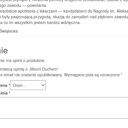
nego zawodu — powołania.
 osobiście spotkania z lekarzami — kandydatami do Nagrody im. Aleks
k były pasjonującą przygodą, okazją do zamyśleń nad pięknem zawod
za co im wszystkim jestem bardzo wdzięczna.
Świątecka
ie
nie ma opinii o produkcie.
ierwszą opinię o „Mocni Duchem”
s email nie zostanie opublikowany.
Wymagane pola są oznaczone
*
cena
*
pinia
*