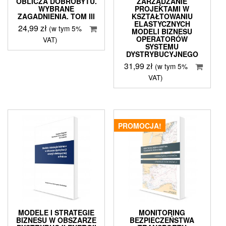
OBLICZA DOBROBYTU.
ZARZĄDZANIE
WYBRANE
PROJEKTAMI W
ZAGADNIENIA. TOM III
KSZTAŁTOWANIU
ELASTYCZNYCH
24,99
zł
(w tym 5%
MODELI BIZNESU
OPERATORÓW
VAT)
SYSTEMU
DYSTRYBUCYJNEGO
31,99
zł
(w tym 5%
VAT)
PROMOCJA!
MODELE I STRATEGIE
MONITORING
BIZNESU W OBSZARZE
BEZPIECZEŃSTWA