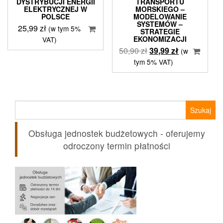
DYSTRYBUCJI ENERGII
TRANSPORTU
ELEKTRYCZNEJ W
MORSKIEGO –
POLSCE
MODELOWANIE
SYSTEMÓW –
25,99
zł
(w tym 5%
STRATEGIE
EKONOMIZACJI
VAT)
Pierwotna
Aktualna
50,90
zł
39,99
zł
(w
cena
cena
tym 5% VAT)
wynosiła:
wynosi:
50,90 zł.
39,99 zł.
Szukaj:
Obsługa jednostek budżetowych - oferujemy
odroczony termin płatności