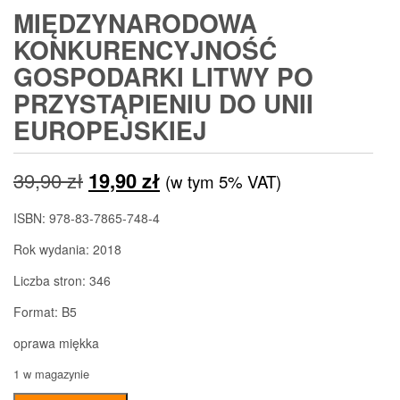
MIĘDZYNARODOWA
KONKURENCYJNOŚĆ
GOSPODARKI LITWY PO
PRZYSTĄPIENIU DO UNII
EUROPEJSKIEJ
Pierwotna
Aktualna
39,90
zł
19,90
zł
(w tym 5% VAT)
cena
cena
ISBN: 978-83-7865-748-4
wynosiła:
wynosi:
Rok wydania: 2018
39,90 zł.
19,90 zł.
Liczba stron: 346
Format: B5
oprawa miękka
1 w magazynie