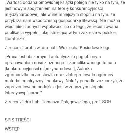
„Wartość dodana omówionej książki polega nie tylko na tym, że
jest nowym spojrzeniem na teorię konkurencyjności
międzynarodowej, ale w nie mniejszym stopniu na tym. że
przybliża nam współczesną gospodarkę litewską. Nie można
więc mieć żadnych wątpliwości co do tego, że recenzowana
publikacja wypełni lukę istniejącą w tym zakresie w polskiej
literaturze”.
Z recenzji prof. zw. dra hab. Wojciecha Kosiedowskiego
„Praca jest obszernym i autentycznie pogłębionym
opracowaniem dość złożonego i skomplikowanego tematu
[konkurencyjności międzynarodowej], Autorka
zgromadziła, przedstawiła oraz zinterpretowała ogromny
materiał empiryczny i naukowy. Należy ponadto zaznaczyć, że
zaprezentowane podejście jest w znacznym stopniu
interdyscyplinarne.”
Z recenzji dra hab. Tomasza Dołęgowskiego, prof. SGH
SPIS TREŚCI
WSTĘP