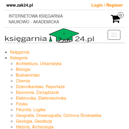
Skip
www.zak24.pl
Login / Register
to
the
INTERNETOWA KSIĘGARNIA
0
content
NAUKOWO - AKADEMICKA
Toggle
navigati
Księgarnia
Kategorie
Architektura, Urbanistyka
Biologia
Budownictwo
Chemia
Dziennikarstwo, Reportaże
Ekonomia, Zarządzanie
Elektronika, Elektrotechnika
Fizyka
Filozofia, Logika
Geografia, Oceanografia, Ochrona Środowiska
Geologia, Geodezja
Historia, Archeologia