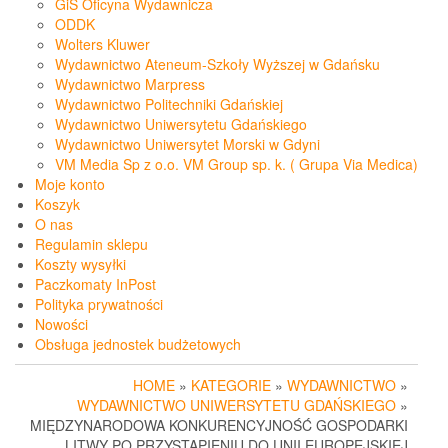
GiS Oficyna Wydawnicza
ODDK
Wolters Kluwer
Wydawnictwo Ateneum-Szkoły Wyższej w Gdańsku
Wydawnictwo Marpress
Wydawnictwo Politechniki Gdańskiej
Wydawnictwo Uniwersytetu Gdańskiego
Wydawnictwo Uniwersytet Morski w Gdyni
VM Media Sp z o.o. VM Group sp. k. ( Grupa Via Medica)
Moje konto
Koszyk
O nas
Regulamin sklepu
Koszty wysyłki
Paczkomaty InPost
Polityka prywatności
Nowości
Obsługa jednostek budżetowych
HOME
»
KATEGORIE
»
WYDAWNICTWO
»
WYDAWNICTWO UNIWERSYTETU GDAŃSKIEGO
»
MIĘDZYNARODOWA KONKURENCYJNOŚĆ GOSPODARKI
LITWY PO PRZYSTĄPIENIU DO UNII EUROPEJSKIEJ