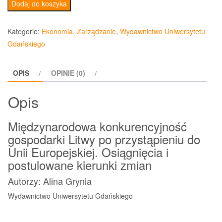
ilość
Dodaj do koszyka
Międzynarodowa
konkurencyjność
Kategorie:
Ekonomia, Zarządzanie
,
Wydawnictwo Uniwersytetu
gospodarki
Gdańskiego
Litwy
po
OPIS
OPINIE (0)
przystąpieniu
do
Opis
Unii
Europejskiej
Międzynarodowa konkurencyjność
gospodarki Litwy po przystąpieniu do
Unii Europejskiej. Osiągnięcia i
postulowane kierunki zmian
Autorzy: Alina Grynia
Wydawnictwo Uniwersytetu Gdańskiego