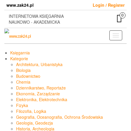
Skip
www.zak24.pl
Login / Register
to
the
0
INTERNETOWA KSIĘGARNIA
content
NAUKOWO - AKADEMICKA
Toggle
navigati
Księgarnia
Kategorie
Architektura, Urbanistyka
Biologia
Budownictwo
Chemia
Dziennikarstwo, Reportaże
Ekonomia, Zarządzanie
Elektronika, Elektrotechnika
Fizyka
Filozofia, Logika
Geografia, Oceanografia, Ochrona Środowiska
Geologia, Geodezja
Historia, Archeologia