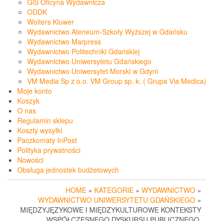
GiS Oficyna Wydawnicza
ODDK
Wolters Kluwer
Wydawnictwo Ateneum-Szkoły Wyższej w Gdańsku
Wydawnictwo Marpress
Wydawnictwo Politechniki Gdańskiej
Wydawnictwo Uniwersytetu Gdańskiego
Wydawnictwo Uniwersytet Morski w Gdyni
VM Media Sp z o.o. VM Group sp. k. ( Grupa Via Medica)
Moje konto
Koszyk
O nas
Regulamin sklepu
Koszty wysyłki
Paczkomaty InPost
Polityka prywatności
Nowości
Obsługa jednostek budżetowych
HOME
»
KATEGORIE
»
WYDAWNICTWO
»
WYDAWNICTWO UNIWERSYTETU GDAŃSKIEGO
»
MIĘDZYJĘZYKOWE I MIĘDZYKULTUROWE KONTEKSTY
WSPÓŁCZESNEGO DYSKURSU PUBLICZNEGO.