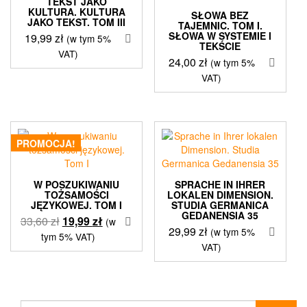
TEKST JAKO
KULTURA. KULTURA
SŁOWA BEZ
JAKO TEKST. TOM III
TAJEMNIC. TOM I.
SŁOWA W SYSTEMIE I
19,99
zł
(w tym 5%
TEKŚCIE
VAT)
24,00
zł
(w tym 5%
VAT)
PROMOCJA!
W POSZUKIWANIU
SPRACHE IN IHRER
TOŻSAMOŚCI
LOKALEN DIMENSION.
JĘZYKOWEJ. TOM I
STUDIA GERMANICA
GEDANENSIA 35
Pierwotna
Aktualna
33,60
zł
19,99
zł
(w
29,99
zł
(w tym 5%
cena
cena
tym 5% VAT)
VAT)
wynosiła:
wynosi:
33,60 zł.
19,99 zł.
Szukaj: