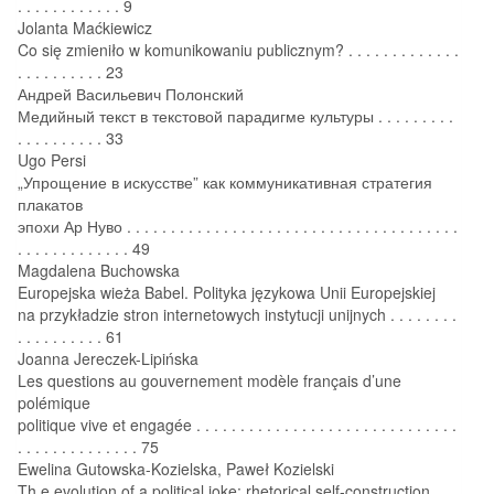
. . . . . . . . . . . . 9
Jolanta Maćkiewicz
Co się zmieniło w komunikowaniu publicznym? . . . . . . . . . . . . .
. . . . . . . . . . 23
Андрей Васильевич Полонский
Медийный текст в текстовой парадигме культуры . . . . . . . . .
. . . . . . . . . . 33
Ugo Persi
„Упрощение в искусстве” как коммуникативная стратегия
плакатов
эпохи Ар Нуво . . . . . . . . . . . . . . . . . . . . . . . . . . . . . . . . . . . . . .
. . . . . . . . . . . . . 49
Magdalena Buchowska
Europejska wieża Babel. Polityka językowa Unii Europejskiej
na przykładzie stron internetowych instytucji unijnych . . . . . . . .
. . . . . . . . . . 61
Joanna Jereczek-Lipińska
Les questions au gouvernement modèle français d’une
polémique
politique vive et engagée . . . . . . . . . . . . . . . . . . . . . . . . . . . . . .
. . . . . . . . . . . . . . 75
Ewelina Gutowska-Kozielska, Paweł Kozielski
Th e evolution of a political joke: rhetorical self-construction