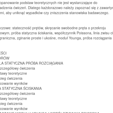
opanowanie podstaw teoretycznych nie jest wystarczające do
adzenia ćwiczeń. Dlatego każdorazowo należy zapoznać się z zawartym
jami, aby uniknąć wypadków czy zniszczenia stanowiska badawczego.
uczowe:
stateczność prętów, skręcanie swobodne pręta o przekroju
iowym, próba statyczna ściskania, współczynnik Poissona, linia zwisu c
raniczna, zginanie proste i ukośne, moduł Younga, próba rozciągania
EŚCI
ORÓW
ŁA STATYCZNA PRÓBA ROZCIĄGANIA
szczegółowy ćwiczenia
stawy teoretyczne
bieg ćwiczenia
acowanie wyników
A STATYCZNA ŚCISKANIA
szczegółowy ćwiczenia
stawy teoretyczne
bieg ćwiczenia
acowanie wyników