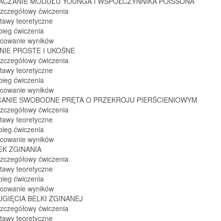
ACZANIE MODUŁU YOUNGA I WSPÓŁCZYNNIKA POISSONA
szczegółowy ćwiczenia
stawy teoretyczne
bieg ćwiczenia
acowanie wyników
ANIE PROSTE I UKOŚNE
szczegółowy ćwiczenia
stawy teoretyczne
bieg ćwiczenia
acowanie wyników
CANIE SWOBODNE PRĘTA O PRZEKROJU PIERŚCIENIOWYM
szczegółowy ćwiczenia
stawy teoretyczne
bieg ćwiczenia
acowanie wyników
EK ZGINANIA
szczegółowy ćwiczenia
stawy teoretyczne
bieg ćwiczenia
acowanie wyników
 UGIĘCIA BELKI ZGINANEJ
szczegółowy ćwiczenia
stawy teoretyczne