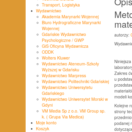
Opi
Transport, Logistyka
Wydawnictwo
Meto
Akademia Marynarki Wojennej
mate
Biuro Hydrograficzne Marynarki
Wojennej
Gdańskie Wydawnictwo
autorzy:
Psychologiczne / GWP
Wydawnic
GiS Oficyna Wydawnicza
ODDK
Wolters Kluwer
Niniejsza
Wydawnictwo Ateneum-Szkoły
laborator
Wyższej w Gdańsku
Zakres ćw
Wydawnictwo Marpress
u podstaw
Wydawnictwo Politechniki Gdańskiej
przedstaw
Wydawnictwo Uniwersytetu
materiałó
Gdańskiego
modeli ko
Wydawnictwo Uniwersytet Morski w
Gdyni
Kolejne r
VM Media Sp z o.o. VM Group sp.
strony te
k. ( Grupa Via Medica)
przedmiot
Moje konto
podanej n
Koszyk
dotycząc