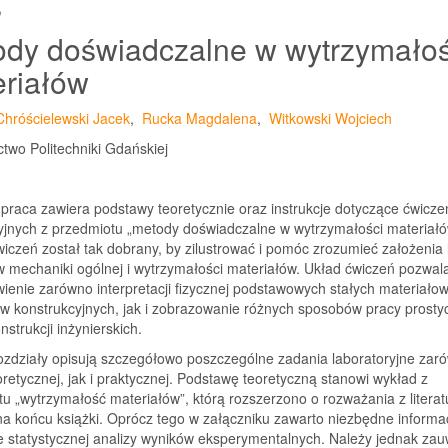
s
dy doświadczalne w wytrzymałoś
riałów
Chróścielewski Jacek
,
Rucka Magdalena
,
Witkowski Wojciech
two Politechniki Gdańskiej
 praca zawiera podstawy teoretycznie oraz instrukcje dotyczące ćwicze
yjnych z przedmiotu „metody doświadczalne w wytrzymałości materiałó
iczeń został tak dobrany, by zilustrować i pomóc zrozumieć założenia
 mechaniki ogólnej i wytrzymałości materiałów. Układ ćwiczeń pozwal
ienie zarówno interpretacji fizycznej podstawowych stałych materiało
w konstrukcyjnych, jak i zobrazowanie różnych sposobów pracy prosty
nstrukcji inżynierskich.
ozdziały opisują szczegółowo poszczególne zadania laboratoryjne zar
oretycznej, jak i praktycznej. Podstawę teoretyczną stanowi wykład z
u „wytrzymałość materiałów”, którą rozszerzono o rozważania z literat
a końcu książki. Oprócz tego w załączniku zawarto niezbędne informa
e statystycznej analizy wyników eksperymentalnych. Należy jednak zau