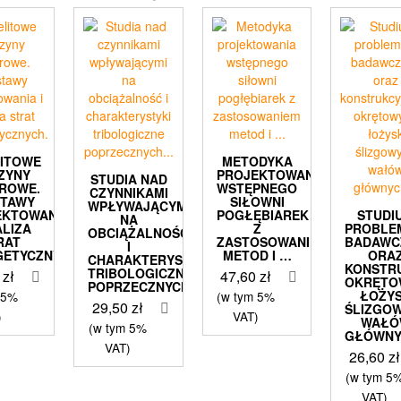
LITOWE
METODYKA
ZYNY
PROJEKTOWANIA
STUDIA NAD
ROWE.
WSTĘPNEGO
CZYNNIKAMI
STAWY
SIŁOWNI
WPŁYWAJĄCYMI
EKTOWANIA
POGŁĘBIAREK
STUDI
NA
ALIZA
Z
PROBL
OBCIĄŻALNOŚĆ
RAT
ZASTOSOWANIEM
BADAWC
I
GETYCZNYCH.
METOD I …
ORA
CHARAKTERYSTYKI
KONSTR
TRIBOLOGICZNE
0
zł
47,60
zł
OKRĘTO
POPRZECZNYCH…
ŁOŻY
 5%
(w tym 5%
29,50
zł
ŚLIZGO
)
VAT)
WAŁÓ
(w tym 5%
GŁÓWN
VAT)
26,60
zł
(w tym 5
VAT)