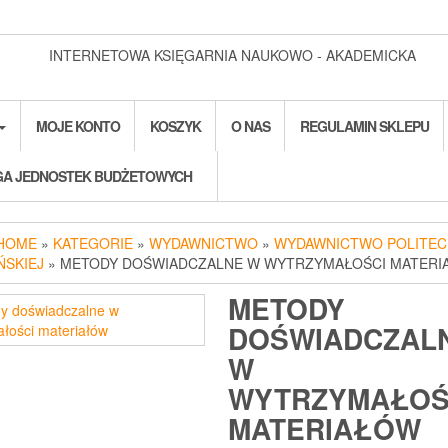
INTERNETOWA KSIĘGARNIA NAUKOWO - AKADEMICKA
MOJE KONTO
KOSZYK
O NAS
REGULAMIN SKLEPU
A JEDNOSTEK BUDŻETOWYCH
HOME
»
KATEGORIE
»
WYDAWNICTWO
»
WYDAWNICTWO POLITEC
ŃSKIEJ
» METODY DOŚWIADCZALNE W WYTRZYMAŁOŚCI MATER
METODY
DOŚWIADCZAL
W
WYTRZYMAŁOŚ
MATERIAŁÓW