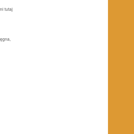
i tutaj
ięgna,