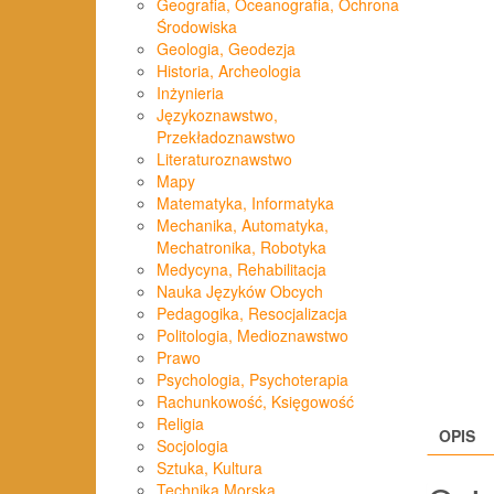
Geografia, Oceanografia, Ochrona
Środowiska
Geologia, Geodezja
Historia, Archeologia
Inżynieria
Językoznawstwo,
Przekładoznawstwo
Literaturoznawstwo
Mapy
Matematyka, Informatyka
Mechanika, Automatyka,
Mechatronika, Robotyka
Medycyna, Rehabilitacja
Nauka Języków Obcych
Pedagogika, Resocjalizacja
Politologia, Medioznawstwo
Prawo
Psychologia, Psychoterapia
Rachunkowość, Księgowość
Religia
OPIS
Socjologia
Sztuka, Kultura
Technika Morska