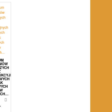
UM
EMÓW
ZYCH
Z
UKCYJNYCH
WYCH
SK
WYCH
W
YCH…
%