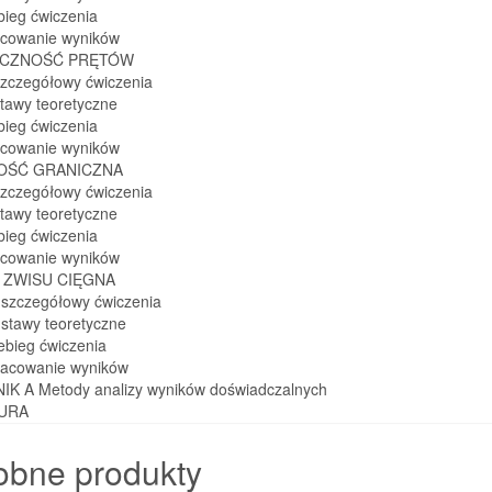
bieg ćwiczenia
acowanie wyników
TECZNOŚĆ PRĘTÓW
szczegółowy ćwiczenia
stawy teoretyczne
bieg ćwiczenia
acowanie wyników
NOŚĆ GRANICZNA
szczegółowy ćwiczenia
stawy teoretyczne
bieg ćwiczenia
acowanie wyników
A ZWISU CIĘGNA
l szczegółowy ćwiczenia
dstawy teoretyczne
ebieg ćwiczenia
racowanie wyników
K A Metody analizy wyników doświadczalnych
TURA
obne produkty