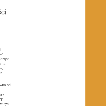
ci
ń
w”.
 leżące
a na
wych
ch
ówno od
ury
cje
ważyć,