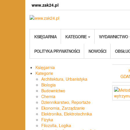
Skip
www.zak24.pl
to
the
content
KSIĘGARNIA
KATEGORIE
WYDAWNICTWO
POLITYKA PRYWATNOŚCI
NOWOŚCI
OBSŁUG
Księgarnia
Kategorie
GDA
Architektura, Urbanistyka
Biologia
Budownictwo
Chemia
Dziennikarstwo, Reportaże
Ekonomia, Zarządzanie
Elektronika, Elektrotechnika
Fizyka
Filozofia, Logika