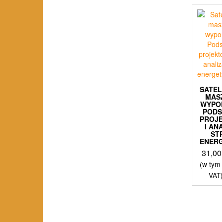
SATE
MAS
WYPO
POD
PROJ
I AN
ST
ENER
31,0
(w tym
VAT