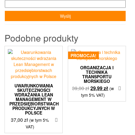
Podobne produkty
PROMOCJA!
ORGANIZACJA I
TECHNIKA
TRANSPORTU
MORSKIEGO
UWARUNKOWANIA
Pierwotna
Aktualna
39,00
zł
29,99
zł
(w
SKUTECZNOŚCI
cena
cena
WDRAŻANIA LEAN
tym 5% VAT)
MANAGEMENT W
wynosiła:
wynosi:
PRZEDSIĘBIORSTWACH
39,00 zł.
29,99 zł.
PRODUKCYJNYCH W
POLSCE
37,00
zł
(w tym 5%
VAT)