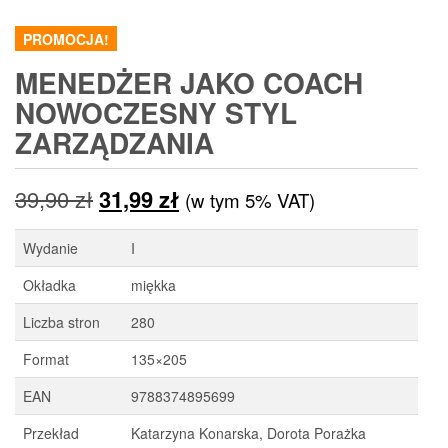
PROMOCJA!
MENEDŻER JAKO COACH
NOWOCZESNY STYL
ZARZĄDZANIA
Pierwotna
Aktualna
39,90
zł
31,99
zł
(w tym 5% VAT)
cena
cena
Wydanie
I
wynosiła:
wynosi:
Okładka
miękka
39,90 zł.
31,99 zł.
Liczba stron
280
Format
135×205
EAN
9788374895699
Przekład
Katarzyna Konarska, Dorota Porażka