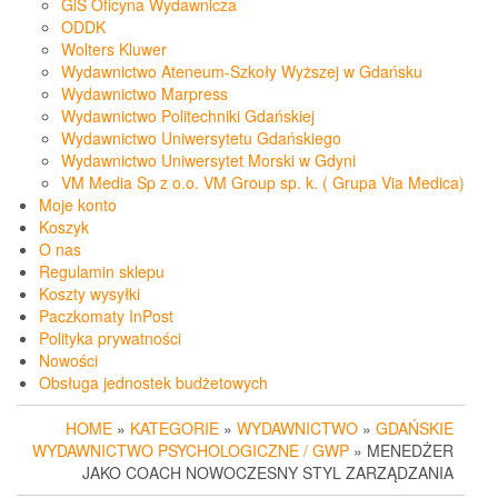
GiS Oficyna Wydawnicza
ODDK
Wolters Kluwer
Wydawnictwo Ateneum-Szkoły Wyższej w Gdańsku
Wydawnictwo Marpress
Wydawnictwo Politechniki Gdańskiej
Wydawnictwo Uniwersytetu Gdańskiego
Wydawnictwo Uniwersytet Morski w Gdyni
VM Media Sp z o.o. VM Group sp. k. ( Grupa Via Medica)
Moje konto
Koszyk
O nas
Regulamin sklepu
Koszty wysyłki
Paczkomaty InPost
Polityka prywatności
Nowości
Obsługa jednostek budżetowych
HOME
»
KATEGORIE
»
WYDAWNICTWO
»
GDAŃSKIE
WYDAWNICTWO PSYCHOLOGICZNE / GWP
» MENEDŻER
JAKO COACH NOWOCZESNY STYL ZARZĄDZANIA