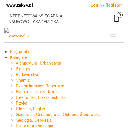
Skip
www.zak24.pl
Login / Register
to
the
0
INTERNETOWA KSIĘGARNIA
content
NAUKOWO - AKADEMICKA
Toggle
navigati
Księgarnia
Kategorie
Architektura, Urbanistyka
Biologia
Budownictwo
Chemia
Dziennikarstwo, Reportaże
Ekonomia, Zarządzanie
Elektronika, Elektrotechnika
Fizyka
Filozofia, Logika
Geografia, Oceanografia, Ochrona Środowiska
Geologia, Geodezja
Historia, Archeologia