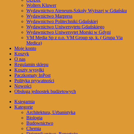
Wolters Kluwer
Wydawnictwo Ateneum-Szkoły Wyższej w Gdańsku
Wydawnictwo Marpress
Wydawnictwo Politechniki Gdańskiej
Wydawnictwo Uniwersytetu Gdańskiego
Wydawnictwo Uniwersytet Morski w Gdyni
VM Media Sp z o.o. VM Group sp. k. ( Grupa Via
Medica)
Moje konto
Koszyk
O nas
Regulamin sklepu
Koszty wysyłki
Paczkomaty InPost
Polityka prywatności
Nowości
Obsługa jednostek budżetowych
Księgarnia
Kategorie
Architektura, Urbanistyka
Biologia
Budownictwo
Chemia
Dziennikarstwo, Reportaże