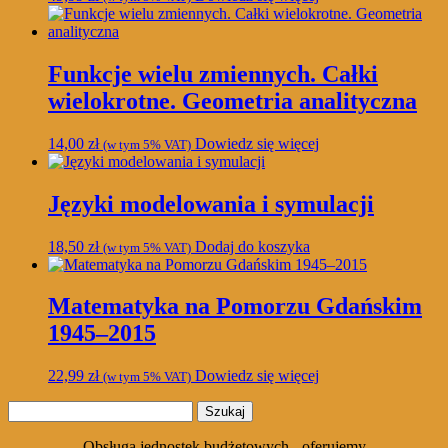
Funkcje wielu zmiennych. Całki
wielokrotne. Geometria analityczna
14,00
zł
Dowiedz się więcej
(w tym 5% VAT)
Języki modelowania i symulacji
18,50
zł
Dodaj do koszyka
(w tym 5% VAT)
Matematyka na Pomorzu Gdańskim
1945–2015
22,99
zł
Dowiedz się więcej
(w tym 5% VAT)
Szukaj:
Obsługa jednostek budżetowych - oferujemy