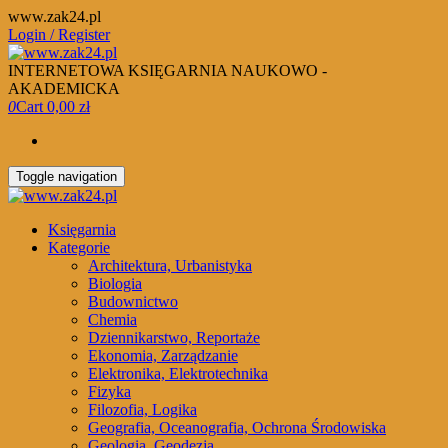
Skip
www.zak24.pl
to
Login / Register
the
content
INTERNETOWA KSIĘGARNIA NAUKOWO -
AKADEMICKA
0
Cart
0,00 zł
Toggle navigation
Księgarnia
Kategorie
Architektura, Urbanistyka
Biologia
Budownictwo
Chemia
Dziennikarstwo, Reportaże
Ekonomia, Zarządzanie
Elektronika, Elektrotechnika
Fizyka
Filozofia, Logika
Geografia, Oceanografia, Ochrona Środowiska
Geologia, Geodezja