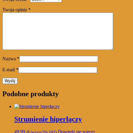
Twoja opinia
*
Nazwa
*
E-mail
*
Podobne produkty
Strumienie hiperłączy
49,99
zł
Dowiedz się więcej
(w tym 5% VAT)