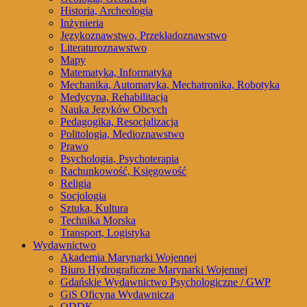
Historia, Archeologia
Inżynieria
Językoznawstwo, Przekładoznawstwo
Literaturoznawstwo
Mapy
Matematyka, Informatyka
Mechanika, Automatyka, Mechatronika, Robotyka
Medycyna, Rehabilitacja
Nauka Języków Obcych
Pedagogika, Resocjalizacja
Politologia, Medioznawstwo
Prawo
Psychologia, Psychoterapia
Rachunkowość, Księgowość
Religia
Socjologia
Sztuka, Kultura
Technika Morska
Transport, Logistyka
Wydawnictwo
Akademia Marynarki Wojennej
Biuro Hydrograficzne Marynarki Wojennej
Gdańskie Wydawnictwo Psychologiczne / GWP
GiS Oficyna Wydawnicza
ODDK