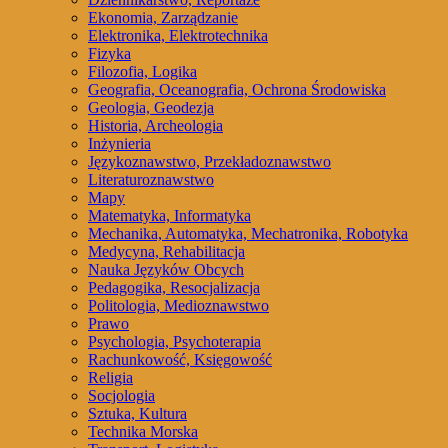
Ekonomia, Zarządzanie
Elektronika, Elektrotechnika
Fizyka
Filozofia, Logika
Geografia, Oceanografia, Ochrona Środowiska
Geologia, Geodezja
Historia, Archeologia
Inżynieria
Językoznawstwo, Przekładoznawstwo
Literaturoznawstwo
Mapy
Matematyka, Informatyka
Mechanika, Automatyka, Mechatronika, Robotyka
Medycyna, Rehabilitacja
Nauka Języków Obcych
Pedagogika, Resocjalizacja
Politologia, Medioznawstwo
Prawo
Psychologia, Psychoterapia
Rachunkowość, Księgowość
Religia
Socjologia
Sztuka, Kultura
Technika Morska