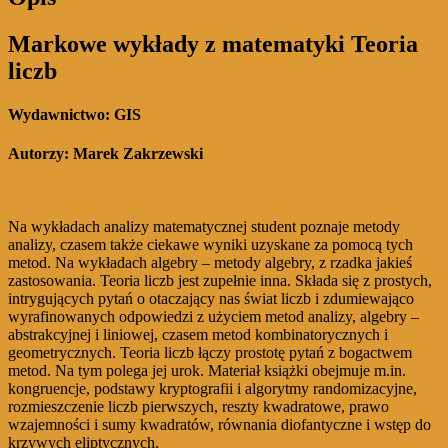
Markowe wykłady z matematyki Teoria
liczb
Wydawnictwo: GIS
Autorzy: Marek Zakrzewski
Na wykładach analizy matematycznej student poznaje metody
analizy, czasem także ciekawe wyniki uzyskane za pomocą tych
metod. Na wykładach algebry – metody algebry, z rzadka jakieś
zastosowania. Teoria liczb jest zupełnie inna. Składa się z prostych,
intrygujących pytań o otaczający nas świat liczb i zdumiewająco
wyrafinowanych odpowiedzi z użyciem metod analizy, algebry –
abstrakcyjnej i liniowej, czasem metod kombinatorycznych i
geometrycznych. Teoria liczb łączy prostotę pytań z bogactwem
metod. Na tym polega jej urok. Materiał książki obejmuje m.in.
kongruencje, podstawy kryptografii i algorytmy randomizacyjne,
rozmieszczenie liczb pierwszych, reszty kwadratowe, prawo
wzajemności i sumy kwadratów, równania diofantyczne i wstęp do
krzywych eliptycznych.