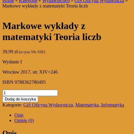
Home
»
Kategorie
»
Wydawnictwo
»
GiS Oficyna Wydawnicza
»
Markowe wykłady z matematyki Teoria liczb
Markowe wykłady z
matematyki Teoria liczb
39,99
zł
(w tym 5% VAT)
Wydanie I
Wrocław 2017, str. XIV+246
ISBN 9788362780495
ilość
Markowe
Dodaj do koszyka
wykłady
Kategorie:
GiS Oficyna Wydawnicza
,
Matematyka, Informatyka
z
matematyki
Opis
Teoria
Opinie (0)
liczb
Opis