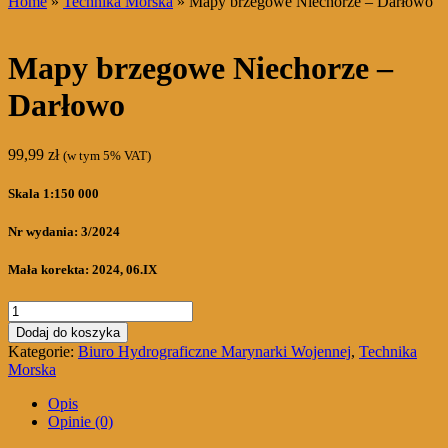
Home
»
Technika Morska
» Mapy brzegowe Niechorze – Darłowo
Mapy brzegowe Niechorze –
Darłowo
99,99
zł
(w tym 5% VAT)
Skala 1:150 000
Nr wydania: 3/2024
Mała korekta: 2024, 06.IX
ilość
Mapy
Dodaj do koszyka
brzegowe
Kategorie:
Biuro Hydrograficzne Marynarki Wojennej
,
Technika
Niechorze
Morska
-
Darłowo
Opis
Opinie (0)