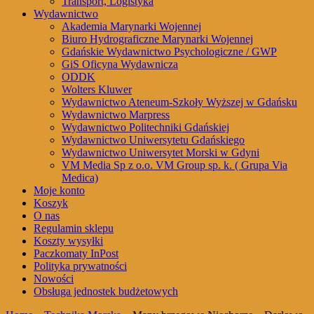
Transport, Logistyka
Wydawnictwo
Akademia Marynarki Wojennej
Biuro Hydrograficzne Marynarki Wojennej
Gdańskie Wydawnictwo Psychologiczne / GWP
GiS Oficyna Wydawnicza
ODDK
Wolters Kluwer
Wydawnictwo Ateneum-Szkoły Wyższej w Gdańsku
Wydawnictwo Marpress
Wydawnictwo Politechniki Gdańskiej
Wydawnictwo Uniwersytetu Gdańskiego
Wydawnictwo Uniwersytet Morski w Gdyni
VM Media Sp z o.o. VM Group sp. k. ( Grupa Via
Medica)
Moje konto
Koszyk
O nas
Regulamin sklepu
Koszty wysyłki
Paczkomaty InPost
Polityka prywatności
Nowości
Obsługa jednostek budżetowych