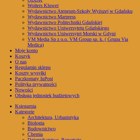
Wolters Kluwer
Wydawnictwo Ateneum-Szkoły Wyższej w Gdańsku
Wydawnictwo Marpress
Wydawnictwo Politechniki Gdańskiej
Wydawnictwo Uniwersytetu Gdańskiego
Wydawnictwo Uniwersytet Morski w Gdyni
VM Media Sp z o.o. VM Group sp. k. ( Grupa Via
Medica)
Moje konto
Koszyk
O nas
Regulamin sklepu
Koszty wysyłki
Paczkomaty InPost
Polityka prywatności
Nowości
Obsługa jednostek budżetowych
Księgarnia
Kategorie
Architektura, Urbanistyka
Biologia
Budownictwo
Chemia
Dziennikarstwo, Reportaże