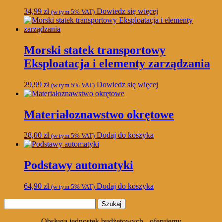
34,99
zł
Dowiedz się więcej
(w tym 5% VAT)
Morski statek transportowy
Eksploatacja i elementy zarządzania
29,99
zł
Dowiedz się więcej
(w tym 5% VAT)
Materiałoznawstwo okrętowe
28,00
zł
Dodaj do koszyka
(w tym 5% VAT)
Podstawy automatyki
64,90
zł
Dodaj do koszyka
(w tym 5% VAT)
Szukaj:
Obsługa jednostek budżetowych - oferujemy