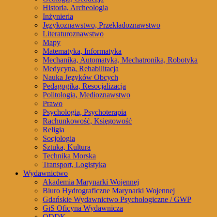
Historia, Archeologia
Inżynieria
Językoznawstwo, Przekładoznawstwo
Literaturoznawstwo
Mapy
Matematyka, Informatyka
Mechanika, Automatyka, Mechatronika, Robotyka
Medycyna, Rehabilitacja
Nauka Języków Obcych
Pedagogika, Resocjalizacja
Politologia, Medioznawstwo
Prawo
Psychologia, Psychoterapia
Rachunkowość, Księgowość
Religia
Socjologia
Sztuka, Kultura
Technika Morska
Transport, Logistyka
Wydawnictwo
Akademia Marynarki Wojennej
Biuro Hydrograficzne Marynarki Wojennej
Gdańskie Wydawnictwo Psychologiczne / GWP
GiS Oficyna Wydawnicza
ODDK