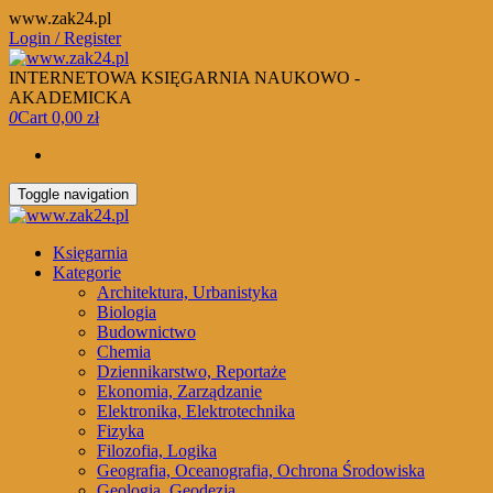
Skip
www.zak24.pl
to
Login / Register
the
content
INTERNETOWA KSIĘGARNIA NAUKOWO -
AKADEMICKA
0
Cart
0,00 zł
Toggle navigation
Księgarnia
Kategorie
Architektura, Urbanistyka
Biologia
Budownictwo
Chemia
Dziennikarstwo, Reportaże
Ekonomia, Zarządzanie
Elektronika, Elektrotechnika
Fizyka
Filozofia, Logika
Geografia, Oceanografia, Ochrona Środowiska
Geologia, Geodezja