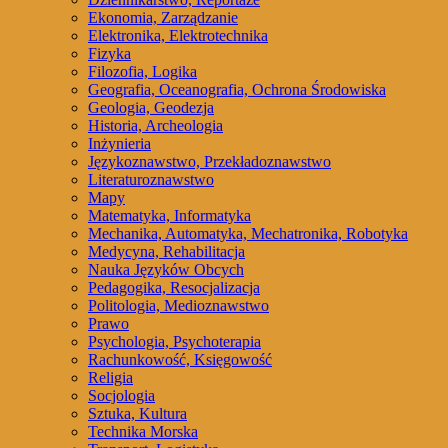
Ekonomia, Zarządzanie
Elektronika, Elektrotechnika
Fizyka
Filozofia, Logika
Geografia, Oceanografia, Ochrona Środowiska
Geologia, Geodezja
Historia, Archeologia
Inżynieria
Językoznawstwo, Przekładoznawstwo
Literaturoznawstwo
Mapy
Matematyka, Informatyka
Mechanika, Automatyka, Mechatronika, Robotyka
Medycyna, Rehabilitacja
Nauka Języków Obcych
Pedagogika, Resocjalizacja
Politologia, Medioznawstwo
Prawo
Psychologia, Psychoterapia
Rachunkowość, Księgowość
Religia
Socjologia
Sztuka, Kultura
Technika Morska