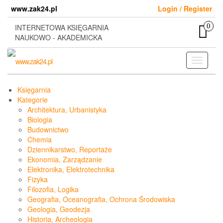
Skip
www.zak24.pl
Login / Register
to
the
0
INTERNETOWA KSIĘGARNIA
content
NAUKOWO - AKADEMICKA
Toggle
navigati
Księgarnia
Kategorie
Architektura, Urbanistyka
Biologia
Budownictwo
Chemia
Dziennikarstwo, Reportaże
Ekonomia, Zarządzanie
Elektronika, Elektrotechnika
Fizyka
Filozofia, Logika
Geografia, Oceanografia, Ochrona Środowiska
Geologia, Geodezja
Historia, Archeologia