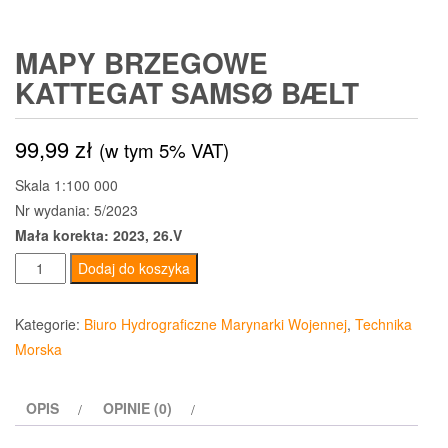
MAPY BRZEGOWE
KATTEGAT SAMSØ BÆLT
99,99
zł
(w tym 5% VAT)
Skala 1:100 000
Nr wydania: 5/2023
Mała korekta: 2023, 26.V
ilość
Dodaj do koszyka
Mapy
brzegowe
Kategorie:
Biuro Hydrograficzne Marynarki Wojennej
,
Technika
Kattegat
Morska
Samsø
Bælt
OPIS
OPINIE (0)