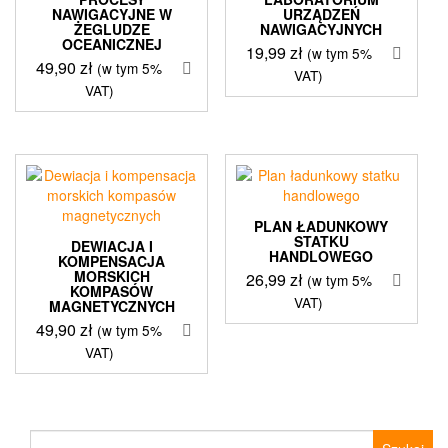
NAWIGACYJNE W
URZĄDZEŃ
ŻEGLUDZE
NAWIGACYJNYCH
OCEANICZNEJ
19,99
zł
(w tym 5%
49,90
zł
(w tym 5%
VAT)
VAT)
PLAN ŁADUNKOWY
STATKU
DEWIACJA I
HANDLOWEGO
KOMPENSACJA
MORSKICH
26,99
zł
(w tym 5%
KOMPASÓW
VAT)
MAGNETYCZNYCH
49,90
zł
(w tym 5%
VAT)
Szukaj: