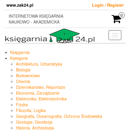
Skip
www.zak24.pl
Login / Register
to
the
INTERNETOWA KSIĘGARNIA
0
content
NAUKOWO - AKADEMICKA
Toggle
navigati
Księgarnia
Kategorie
Architektura, Urbanistyka
Biologia
Budownictwo
Chemia
Dziennikarstwo, Reportaże
Ekonomia, Zarządzanie
Elektronika, Elektrotechnika
Fizyka
Filozofia, Logika
Geografia, Oceanografia, Ochrona Środowiska
Geologia, Geodezja
Historia, Archeologia