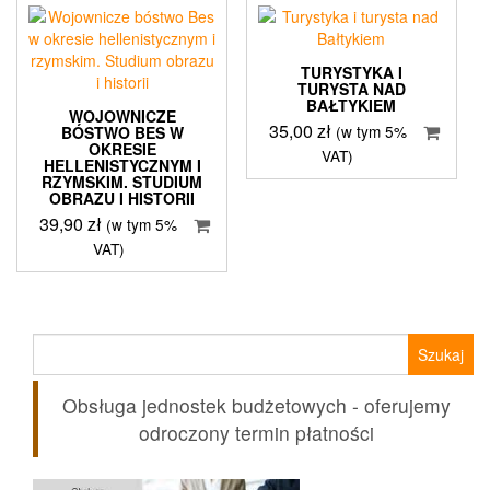
TURYSTYKA I
TURYSTA NAD
BAŁTYKIEM
WOJOWNICZE
35,00
zł
(w tym 5%
BÓSTWO BES W
OKRESIE
VAT)
HELLENISTYCZNYM I
RZYMSKIM. STUDIUM
OBRAZU I HISTORII
39,90
zł
(w tym 5%
VAT)
Szukaj:
Obsługa jednostek budżetowych - oferujemy
odroczony termin płatności