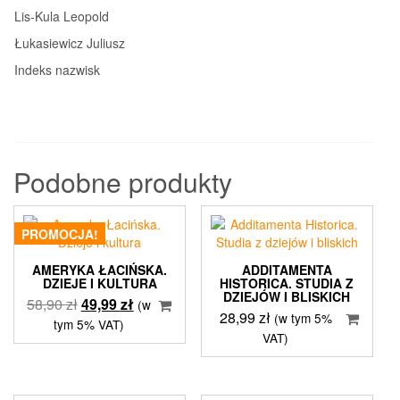
Lis‑Kula Leopold
Łukasiewicz Juliusz
Indeks nazwisk
Podobne produkty
PROMOCJA!
AMERYKA ŁACIŃSKA.
ADDITAMENTA
DZIEJE I KULTURA
HISTORICA. STUDIA Z
DZIEJÓW I BLISKICH
Pierwotna
Aktualna
58,90
zł
49,99
zł
(w
28,99
zł
(w tym 5%
cena
cena
tym 5% VAT)
VAT)
wynosiła:
wynosi:
58,90 zł.
49,99 zł.