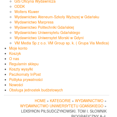
GiS Oficyna Wydawnicza
ODDK
Wolters Kluwer
Wydawnictwo Ateneum-Szkoły Wyższej w Gdańsku
Wydawnictwo Marpress
Wydawnictwo Politechniki Gdańskiej
Wydawnictwo Uniwersytetu Gdańskiego
Wydawnictwo Uniwersytet Morski w Gdyni
VM Media Sp z o.o. VM Group sp. k. ( Grupa Via Medica)
Moje konto
Koszyk
O nas
Regulamin sklepu
Koszty wysyłki
Paczkomaty InPost
Polityka prywatności
Nowości
Obsługa jednostek budżetowych
HOME
»
KATEGORIE
»
WYDAWNICTWO
»
WYDAWNICTWO UNIWERSYTETU GDAŃSKIEGO
»
LEKSYKON PIŁSUDCZYKOWSKI. TOM I. SŁOWNIK
BIOGRAFICZNY A–Ł