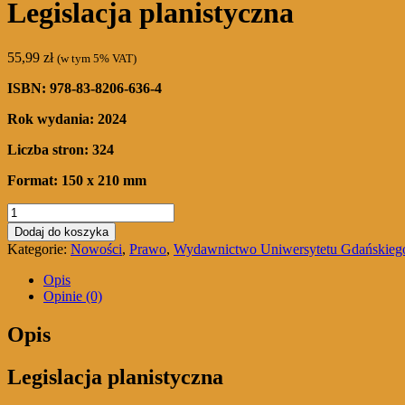
Legislacja planistyczna
55,99
zł
(w tym 5% VAT)
ISBN: 978-83-8206-636-4
Rok wydania: 2024
Liczba stron: 324
Format: 150 x 210 mm
ilość
Legislacja
Dodaj do koszyka
planistyczna
Kategorie:
Nowości
,
Prawo
,
Wydawnictwo Uniwersytetu Gdańskieg
Opis
Opinie (0)
Opis
Legislacja planistyczna