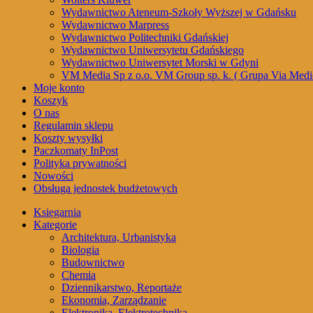
Wydawnictwo Ateneum-Szkoły Wyższej w Gdańsku
Wydawnictwo Marpress
Wydawnictwo Politechniki Gdańskiej
Wydawnictwo Uniwersytetu Gdańskiego
Wydawnictwo Uniwersytet Morski w Gdyni
VM Media Sp z o.o. VM Group sp. k. ( Grupa Via Medi
Moje konto
Koszyk
O nas
Regulamin sklepu
Koszty wysyłki
Paczkomaty InPost
Polityka prywatności
Nowości
Obsługa jednostek budżetowych
Księgarnia
Kategorie
Architektura, Urbanistyka
Biologia
Budownictwo
Chemia
Dziennikarstwo, Reportaże
Ekonomia, Zarządzanie
Elektronika, Elektrotechnika