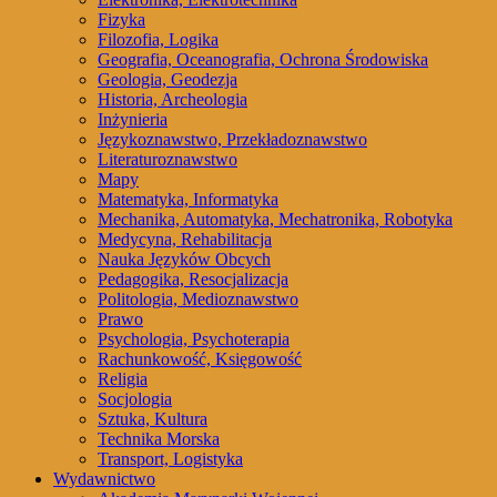
Fizyka
Filozofia, Logika
Geografia, Oceanografia, Ochrona Środowiska
Geologia, Geodezja
Historia, Archeologia
Inżynieria
Językoznawstwo, Przekładoznawstwo
Literaturoznawstwo
Mapy
Matematyka, Informatyka
Mechanika, Automatyka, Mechatronika, Robotyka
Medycyna, Rehabilitacja
Nauka Języków Obcych
Pedagogika, Resocjalizacja
Politologia, Medioznawstwo
Prawo
Psychologia, Psychoterapia
Rachunkowość, Księgowość
Religia
Socjologia
Sztuka, Kultura
Technika Morska
Transport, Logistyka
Wydawnictwo