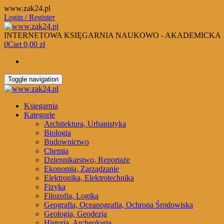
Skip
www.zak24.pl
to
Login / Register
the
content
INTERNETOWA KSIĘGARNIA NAUKOWO - AKADEMICKA
0
Cart
0,00 zł
Toggle navigation
Księgarnia
Kategorie
Architektura, Urbanistyka
Biologia
Budownictwo
Chemia
Dziennikarstwo, Reportaże
Ekonomia, Zarządzanie
Elektronika, Elektrotechnika
Fizyka
Filozofia, Logika
Geografia, Oceanografia, Ochrona Środowiska
Geologia, Geodezja
Historia, Archeologia