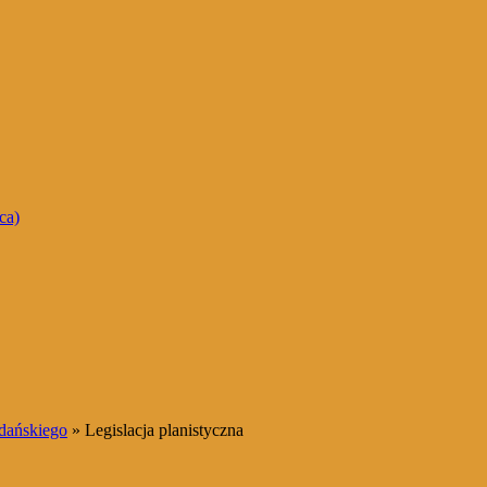
ca)
dańskiego
» Legislacja planistyczna