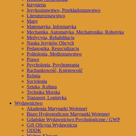
Inżynieria
Językoznawstwo, Przekładoznawstwo
Literaturoznawstwo
Mapy
Matematyka, Informatyka
Mechanika, Automatyka, Mechatronika, Robotyka
Medycyna, Rehabilitacja
Nauka Języków Obcych
Pedagogika, Resocjalizacja
Politologia, Medioznawstwo
Prawo
Psychologia, Psychoterapia
Rachunkowość, Księgowość
Religia
Socjologia
Sztuka, Kultura
Technika Morska
Transport, Logistyka
Wydawnictwo
Akademia Marynarki Wojennej
Biuro Hydrograficzne Marynarki Wojennej
Gdańskie Wydawnictwo Psychologiczne / GWP
GiS Oficyna Wydawnicza
ODDK
Wolters Kluwer