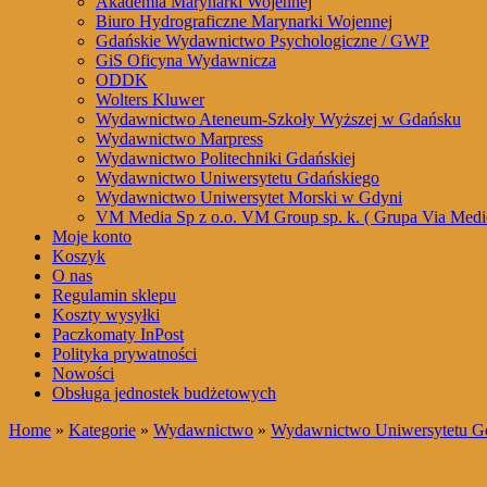
Akademia Marynarki Wojennej
Biuro Hydrograficzne Marynarki Wojennej
Gdańskie Wydawnictwo Psychologiczne / GWP
GiS Oficyna Wydawnicza
ODDK
Wolters Kluwer
Wydawnictwo Ateneum-Szkoły Wyższej w Gdańsku
Wydawnictwo Marpress
Wydawnictwo Politechniki Gdańskiej
Wydawnictwo Uniwersytetu Gdańskiego
Wydawnictwo Uniwersytet Morski w Gdyni
VM Media Sp z o.o. VM Group sp. k. ( Grupa Via Medi
Moje konto
Koszyk
O nas
Regulamin sklepu
Koszty wysyłki
Paczkomaty InPost
Polityka prywatności
Nowości
Obsługa jednostek budżetowych
Home
»
Kategorie
»
Wydawnictwo
»
Wydawnictwo Uniwersytetu G