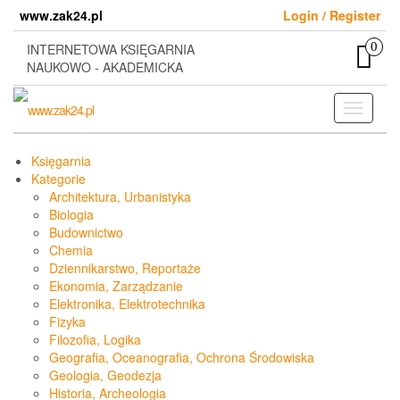
Skip
www.zak24.pl
Login / Register
to
the
0
INTERNETOWA KSIĘGARNIA
content
NAUKOWO - AKADEMICKA
Toggle
navigati
Księgarnia
Kategorie
Architektura, Urbanistyka
Biologia
Budownictwo
Chemia
Dziennikarstwo, Reportaże
Ekonomia, Zarządzanie
Elektronika, Elektrotechnika
Fizyka
Filozofia, Logika
Geografia, Oceanografia, Ochrona Środowiska
Geologia, Geodezja
Historia, Archeologia