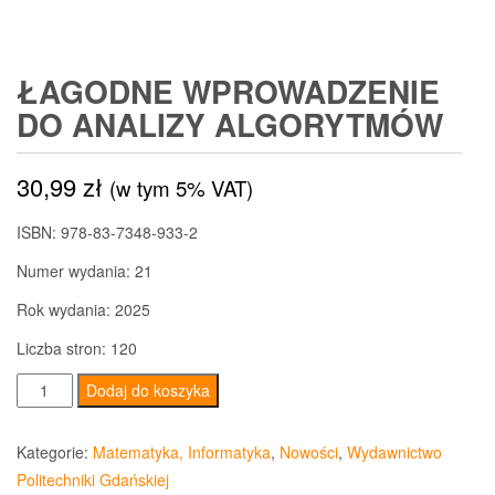
ŁAGODNE WPROWADZENIE
DO ANALIZY ALGORYTMÓW
30,99
zł
(w tym 5% VAT)
ISBN: 978-83-7348-933-2
Numer wydania: 21
Rok wydania: 2025
Liczba stron: 120
ilość
Dodaj do koszyka
Łagodne
wprowadzenie
Kategorie:
Matematyka, Informatyka
,
Nowości
,
Wydawnictwo
do
Politechniki Gdańskiej