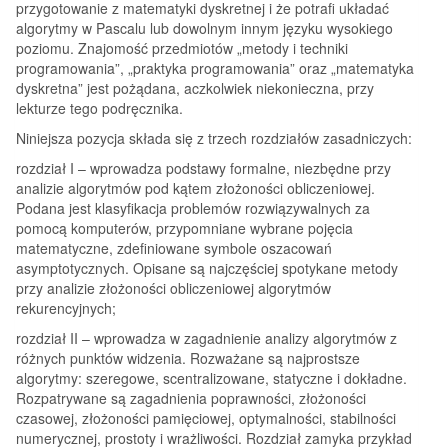
przygotowanie z matematyki dyskretnej i że potrafi układać
algorytmy w Pascalu lub dowolnym innym języku wysokiego
poziomu. Znajomość przedmiotów „metody i techniki
programowania”, „praktyka programowania” oraz „matematyka
dyskretna” jest pożądana, aczkolwiek niekonieczna, przy
lekturze tego podręcznika.
Niniejsza pozycja składa się z trzech rozdziałów zasadniczych:
rozdział I – wprowadza podstawy formalne, niezbędne przy
analizie algorytmów pod kątem złożoności obliczeniowej.
Podana jest klasyfikacja problemów rozwiązywalnych za
pomocą komputerów, przypomniane wybrane pojęcia
matematyczne, zdefiniowane symbole oszacowań
asymptotycznych. Opisane są najczęściej spotykane metody
przy analizie złożoności obliczeniowej algorytmów
rekurencyjnych;
rozdział II – wprowadza w zagadnienie analizy algorytmów z
różnych punktów widzenia. Rozważane są najprostsze
algorytmy: szeregowe, scentralizowane, statyczne i dokładne.
Rozpatrywane są zagadnienia poprawności, złożoności
czasowej, złożoności pamięciowej, optymalności, stabilności
numerycznej, prostoty i wrażliwości. Rozdział zamyka przykład