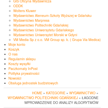
GiS Oficyna Wydawnicza
ODDK
Wolters Kluwer
Wydawnictwo Ateneum-Szkoły Wyższej w Gdańsku
Wydawnictwo Marpress
Wydawnictwo Politechniki Gdańskiej
Wydawnictwo Uniwersytetu Gdańskiego
Wydawnictwo Uniwersytet Morski w Gdyni
VM Media Sp z o.o. VM Group sp. k. ( Grupa Via Medica)
Moje konto
Koszyk
O nas
Regulamin sklepu
Koszty wysyłki
Paczkomaty InPost
Polityka prywatności
Nowości
Obsługa jednostek budżetowych
HOME
»
KATEGORIE
»
WYDAWNICTWO
»
WYDAWNICTWO POLITECHNIKI GDAŃSKIEJ
» ŁAGODNE
WPROWADZENIE DO ANALIZY ALGORYTMÓW