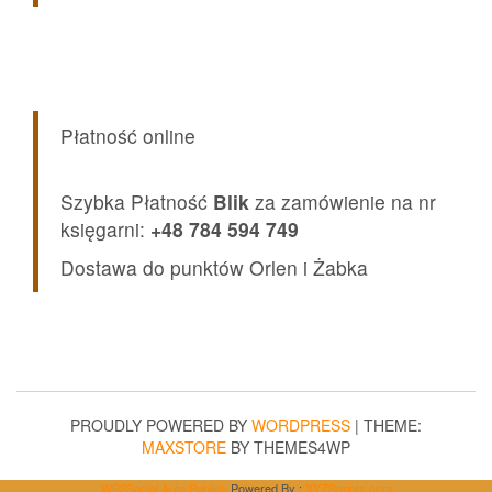
Płatność online
Szybka Płatność
Blik
za zamówienie na nr
księgarni:
+48 784 594 749
Dostawa do punktów Orlen i Żabka
PROUDLY POWERED BY
WORDPRESS
|
THEME:
MAXSTORE
BY THEMES4WP
WP2Social Auto Publish
Powered By :
XYZScripts.com