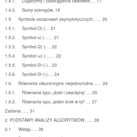
1.4.1. Logarytmy i zaokrąglenia całkowite…. 17
1.4.2. Sumy szeregów..18
1.5. Symbole oszacowań asymptotycznych…… 20
1.5.1. Symbol O(·)… 21
1.5.2. Symbol o(·)…… 21
1.5.3. Symbol Ω(·)…. 22
1.5.4. Symbol ω(·) …… 22
1.5.5. Symbol Θ~(·)…23
1.5.6. Symbol Θ~(·)…. 24
1.6. Równania rekurencyjne niejednorodne…… 24
1.6.1. Równania typu „dziel i zwyciężaj”…. 25
1.6.2. Równania typu „jeden krok w tył” … 27
Zadania ….. 31
2. PODSTAWY ANALIZY ALGORYTMÓW…… 38
2.1. Wstęp….. 38