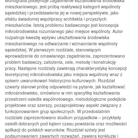
Monografia podejmuje zagadnienie kształtowania środowiska
mieszkaniowego, jest próbą reaktywacji kategorii wspólnoty
sąsiedzkiej i przedstawienia jej w nowej perspektywie, jako
efektu świadomej współpracy architekta i przyszłych
mieszkańców. Istotą problemu badawczego jest koncepcja
mikrośrodowiska rozumianego jako miejsce wspólnoty. Autor
rozpatruje kwestię wpływu ukształtowania środowiska
mieszkaniowego na odtwarzanie i wzmacnianie wspólnoty
sąsiedzkiej. W pierwszym rozdziale, stanowiącym
wprowadzenie do omawianego zagadnienia, zaprezentowano
problem badawczy, założenia, cele, metodę i konstrukcję
pracy. Następne rozdziały zawierają charakterystykę koncepcji
teoretycznej mikrośrodowiska jako miejsca wspólnoty wraz z
opisem uwarunkowań historyczno-kulturowych. Rozdział
czwarty stanowi próbę odpowiedzi na pytanie, jak kształtować
mikrośrodowisko, omówiono w nim specyfikę kształtowania
przestrzeni osiedla wspólnotowego, metodologiczne podejście
projektowe oraz szerszy, pozaprojektowy aspekt związany z
funkcjonowaniem grup społecznych. W przedostatnim
rozdziale zaprezentowano studium przypadków – przykłady
osiedli dobranych pod kątem czasu powstania oraz możliwości
aplikacji do polskich warunków. Rozdział szósty jest
podsumowaniem zawartych rozważań, zawiera konkluzje i