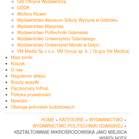
GiS Oficyna Wydawnicza
ODDK
Wolters Kluwer
Wydawnictwo Ateneum-Szkoły Wyższej w Gdańsku
Wydawnictwo Marpress
Wydawnictwo Politechniki Gdańskiej
Wydawnictwo Uniwersytetu Gdańskiego
Wydawnictwo Uniwersytet Morski w Gdyni
VM Media Sp z o.o. VM Group sp. k. ( Grupa Via Medica)
Moje konto
Koszyk
O nas
Regulamin sklepu
Koszty wysyłki
Paczkomaty InPost
Polityka prywatności
Nowości
Obsługa jednostek budżetowych
HOME
»
KATEGORIE
»
WYDAWNICTWO
»
WYDAWNICTWO POLITECHNIKI GDAŃSKIEJ
»
KSZTAŁTOWANIE MIKROŚRODOWISKA JAKO MIEJSCA
WSPÓLNOTY