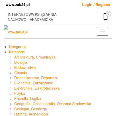
Skip
www.zak24.pl
Login / Register
to
the
0
INTERNETOWA KSIĘGARNIA
content
NAUKOWO - AKADEMICKA
Toggle
navigati
Księgarnia
Kategorie
Architektura, Urbanistyka
Biologia
Budownictwo
Chemia
Dziennikarstwo, Reportaże
Ekonomia, Zarządzanie
Elektronika, Elektrotechnika
Fizyka
Filozofia, Logika
Geografia, Oceanografia, Ochrona Środowiska
Geologia, Geodezja
Historia, Archeologia