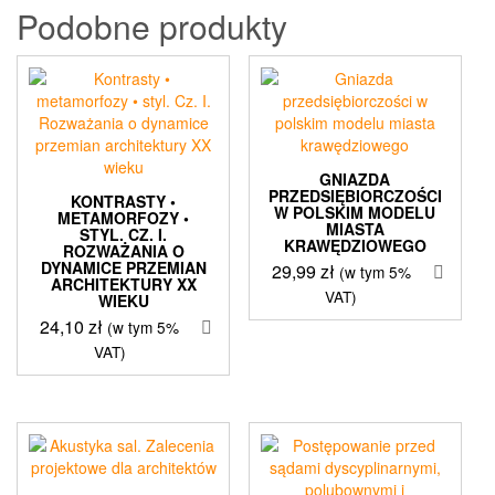
Podobne produkty
GNIAZDA
PRZEDSIĘBIORCZOŚCI
KONTRASTY •
W POLSKIM MODELU
METAMORFOZY •
MIASTA
STYL. CZ. I.
KRAWĘDZIOWEGO
ROZWAŻANIA O
DYNAMICE PRZEMIAN
29,99
zł
(w tym 5%
ARCHITEKTURY XX
VAT)
WIEKU
24,10
zł
(w tym 5%
VAT)