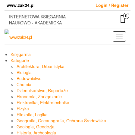
Skip
www.zak24.pl
Login / Register
to
the
0
INTERNETOWA KSIĘGARNIA
content
NAUKOWO - AKADEMICKA
Toggle
navigati
Księgarnia
Kategorie
Architektura, Urbanistyka
Biologia
Budownictwo
Chemia
Dziennikarstwo, Reportaże
Ekonomia, Zarządzanie
Elektronika, Elektrotechnika
Fizyka
Filozofia, Logika
Geografia, Oceanografia, Ochrona Środowiska
Geologia, Geodezja
Historia, Archeologia