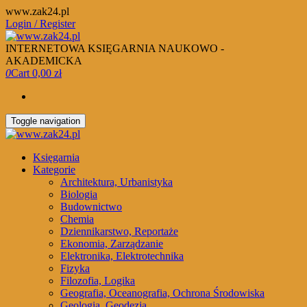
Skip
www.zak24.pl
to
Login / Register
the
content
INTERNETOWA KSIĘGARNIA NAUKOWO -
AKADEMICKA
0
Cart
0,00 zł
Toggle navigation
Księgarnia
Kategorie
Architektura, Urbanistyka
Biologia
Budownictwo
Chemia
Dziennikarstwo, Reportaże
Ekonomia, Zarządzanie
Elektronika, Elektrotechnika
Fizyka
Filozofia, Logika
Geografia, Oceanografia, Ochrona Środowiska
Geologia, Geodezja