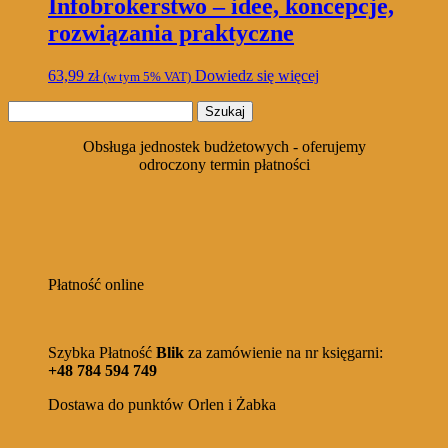
Infobrokerstwo – idee, koncepcje,
rozwiązania praktyczne
63,99
zł
Dowiedz się więcej
(w tym 5% VAT)
Szukaj:
Obsługa jednostek budżetowych - oferujemy
odroczony termin płatności
Płatność online
Szybka Płatność
Blik
za zamówienie na nr księgarni:
+48 784 594 749
Dostawa do punktów Orlen i Żabka