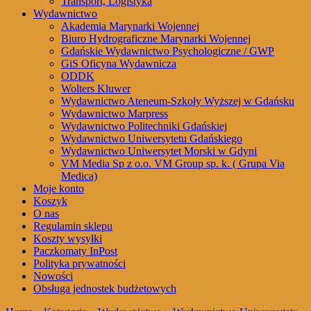
Transport, Logistyka
Wydawnictwo
Akademia Marynarki Wojennej
Biuro Hydrograficzne Marynarki Wojennej
Gdańskie Wydawnictwo Psychologiczne / GWP
GiS Oficyna Wydawnicza
ODDK
Wolters Kluwer
Wydawnictwo Ateneum-Szkoły Wyższej w Gdańsku
Wydawnictwo Marpress
Wydawnictwo Politechniki Gdańskiej
Wydawnictwo Uniwersytetu Gdańskiego
Wydawnictwo Uniwersytet Morski w Gdyni
VM Media Sp z o.o. VM Group sp. k. ( Grupa Via
Medica)
Moje konto
Koszyk
O nas
Regulamin sklepu
Koszty wysyłki
Paczkomaty InPost
Polityka prywatności
Nowości
Obsługa jednostek budżetowych