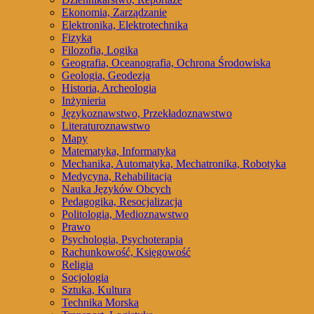
Ekonomia, Zarządzanie
Elektronika, Elektrotechnika
Fizyka
Filozofia, Logika
Geografia, Oceanografia, Ochrona Środowiska
Geologia, Geodezja
Historia, Archeologia
Inżynieria
Językoznawstwo, Przekładoznawstwo
Literaturoznawstwo
Mapy
Matematyka, Informatyka
Mechanika, Automatyka, Mechatronika, Robotyka
Medycyna, Rehabilitacja
Nauka Języków Obcych
Pedagogika, Resocjalizacja
Politologia, Medioznawstwo
Prawo
Psychologia, Psychoterapia
Rachunkowość, Księgowość
Religia
Socjologia
Sztuka, Kultura
Technika Morska