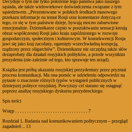
Decyduje o tym nie tylko położenie tego państwa jako naszego
sąsiada, ale także wielowiekowe doświadczenia związane z tym
sąsiedztwem. „Prezentowane w polskich środkach masowego
przekazu informacje na temat Rosji oraz komentarze dotyczą-ce
tego, co się w tym państwie dzieje, bywają mocno zabarwione
emocjonalnie. Dziennikarze często w poszukiwaniu sensacji kreują
obraz współczesnej Rosji jako kraju zapóźnionego w rozwoju
gospodarczym, społecznym i kulturowym. W konsekwencji Rosja
jawi się jako kraj zacofany, ogarnięty wszechwładną korupcją,
rządzony przez oligarchów”. Dziennikarze nie szczędzą także słów
dezaprobaty dla działań rosyjskich polityków, a przede wszystkim
prezydenta (nie-zależnie od tego, kto sprawuje ten urząd).
Książka jest próbą ukazania rosyjskiej prezydentury przez pryzmat
procesu komunikacji. Ma ona pomóc w udzieleniu odpowiedzi na
pytanie o znaczenie różnych typów wystąpień publicznych w
dzisiejszej polityce rosyjskiej. Powyższy cel starano się osiągnąć
poprzez analizę rosyjskiego dyskursu prezydenckiego.
Spis treści
Wstęp . . . . . . . . . . . . . . . . . . . . . . . . . . . . . . . 7
Rozdział 1. Badania nad komunikowaniem politycznym – przegląd
zagadnień .. 13