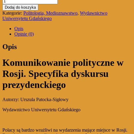
ilość
Komunikowanie
Dodaj do koszyka
polityczne
Kategorie:
Politologia, Medioznawstwo
,
Wydawnictwo
w
Uniwersytetu Gdańskiego
Rosji.
Specyfika
Opis
dyskursu
Opinie (0)
prezydenckiego
Opis
Komunikowanie polityczne w
Rosji. Specyfika dyskursu
prezydenckiego
Autorzy: Urszula Patocka-Sigłowy
Wydawnictwo Uniwersytetu Gdańskiego
Polacy są bardzo wrażliwi na wydarzenia mające miejsce w Rosji.