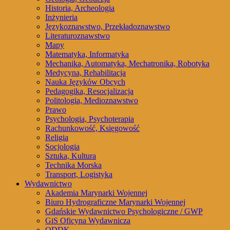
Historia, Archeologia
Inżynieria
Językoznawstwo, Przekładoznawstwo
Literaturoznawstwo
Mapy
Matematyka, Informatyka
Mechanika, Automatyka, Mechatronika, Robotyka
Medycyna, Rehabilitacja
Nauka Języków Obcych
Pedagogika, Resocjalizacja
Politologia, Medioznawstwo
Prawo
Psychologia, Psychoterapia
Rachunkowość, Księgowość
Religia
Socjologia
Sztuka, Kultura
Technika Morska
Transport, Logistyka
Wydawnictwo
Akademia Marynarki Wojennej
Biuro Hydrograficzne Marynarki Wojennej
Gdańskie Wydawnictwo Psychologiczne / GWP
GiS Oficyna Wydawnicza
ODDK