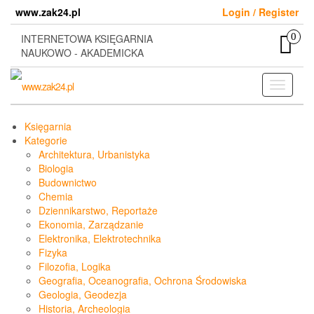
Skip
www.zak24.pl
Login / Register
to
the
0
INTERNETOWA KSIĘGARNIA
content
NAUKOWO - AKADEMICKA
Toggle
navigati
Księgarnia
Kategorie
Architektura, Urbanistyka
Biologia
Budownictwo
Chemia
Dziennikarstwo, Reportaże
Ekonomia, Zarządzanie
Elektronika, Elektrotechnika
Fizyka
Filozofia, Logika
Geografia, Oceanografia, Ochrona Środowiska
Geologia, Geodezja
Historia, Archeologia