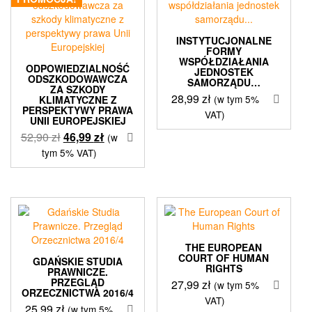
INSTYTUCJONALNE
FORMY
WSPÓŁDZIAŁANIA
ODPOWIEDZIALNOŚĆ
JEDNOSTEK
ODSZKODOWAWCZA
SAMORZĄDU…
ZA SZKODY
28,99
zł
(w tym 5%
KLIMATYCZNE Z
PERSPEKTYWY PRAWA
VAT)
UNII EUROPEJSKIEJ
Pierwotna
Aktualna
52,90
zł
46,99
zł
(w
cena
cena
tym 5% VAT)
wynosiła:
wynosi:
52,90 zł.
46,99 zł.
THE EUROPEAN
COURT OF HUMAN
GDAŃSKIE STUDIA
RIGHTS
PRAWNICZE.
PRZEGLĄD
27,99
zł
(w tym 5%
ORZECZNICTWA 2016/4
VAT)
25,99
zł
(w tym 5%