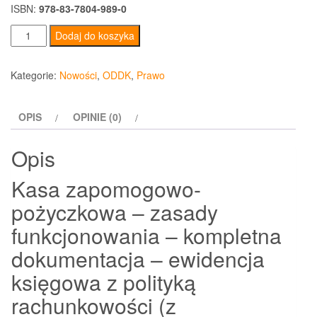
ISBN:
978-83-7804-989-0
ilość
Dodaj do koszyka
Kasa
zapomogowo-
Kategorie:
Nowości
,
ODDK
,
Prawo
pożyczkowa
–
OPIS
OPINIE (0)
zasady
funkcjonowania
Opis
–
kompletna
Kasa zapomogowo-
dokumentacja
pożyczkowa – zasady
funkcjonowania – kompletna
dokumentacja – ewidencja
księgowa z polityką
rachunkowości (z