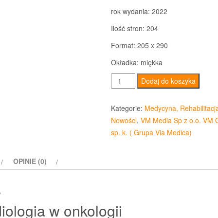
rok wydania: 2022
Ilość stron: 204
Format: 205 x 290
Okładka: miękka
ilość
Dodaj do koszyka
Kardiologia
w
Kategorie:
Medycyna, Rehabilitacj
onkologii
Nowości
,
VM Media Sp z o.o. VM 
sp. k. ( Grupa Via Medica)
OPINIE (0)
s
iologia w onkologii