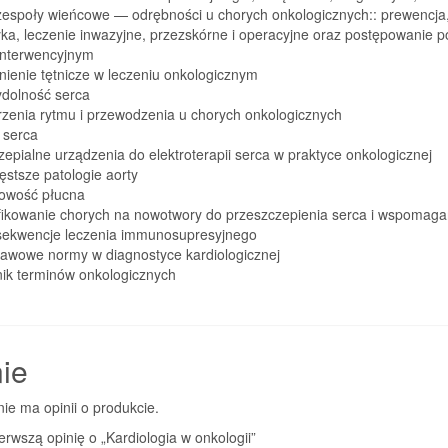
 zespoły wieńcowe — odrębności u chorych onkologicznych:: prewencja
ka, leczenie inwazyjne, przezskórne i operacyjne oraz postępowanie p
 interwencyjnym
nienie tętnicze w leczeniu onkologicznym
ydolność serca
rzenia rytmu i przewodzenia u chorych onkologicznych
 serca
epialne urządzenia do elektroterapii serca w praktyce onkologicznej
ęstsze patologie aorty
rowość płucna
ifikowanie chorych na nowotwory do przeszczepienia serca i wspomaga
sekwencje leczenia immunosupresyjnego
tawowe normy w diagnostyce kardiologicznej
nik terminów onkologicznych
ie
nie ma opinii o produkcie.
erwszą opinię o „Kardiologia w onkologii”