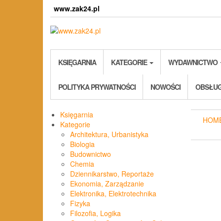
Skip
www.zak24.pl
to
the
content
KSIĘGARNIA
KATEGORIE
WYDAWNICTWO
POLITYKA PRYWATNOŚCI
NOWOŚCI
OBSŁUG
Księgarnia
HOM
Kategorie
Architektura, Urbanistyka
Biologia
Budownictwo
Chemia
Dziennikarstwo, Reportaże
Ekonomia, Zarządzanie
Elektronika, Elektrotechnika
Fizyka
Filozofia, Logika