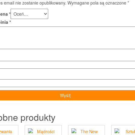
s email nie zostanie opublikowany.
Wymagane pola są oznaczone
*
cena
*
pinia
*
obne produkty