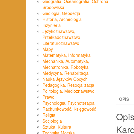
Geografia, Oceanografia, Ochrona
Środowiska
Geologia, Geodezja
Historia, Archeologia
Inżynieria
Językoznawstwo,
Przekładoznawstwo
Literaturoznawstwo
Mapy
Matematyka, Informatyka
Mechanika, Automatyka,
Mechatronika, Robotyka
Medycyna, Rehabilitacja
Nauka Języków Obcych
Pedagogika, Resocjalizacja
Politologia, Medioznawstwo
Prawo
OPIS
Psychologia, Psychoterapia
Rachunkowość, Księgowość
Opi
Religia
Socjologia
Kard
Sztuka, Kultura
Technika Morska