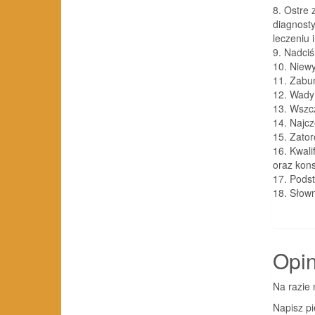
8. Ostre
diagnosty
leczeniu
9. Nadciś
10. Niew
11. Zabu
12. Wady
13. Wszcz
14. Najcz
15. Zato
16. Kwal
oraz kon
17. Pods
18. Słow
Opin
Na razie 
Napisz pi