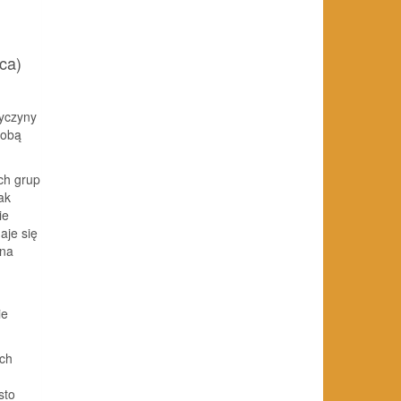
ca)
zyczyny
sobą
ch grup
ak
ie
aje się
 na
ie
ych
sto