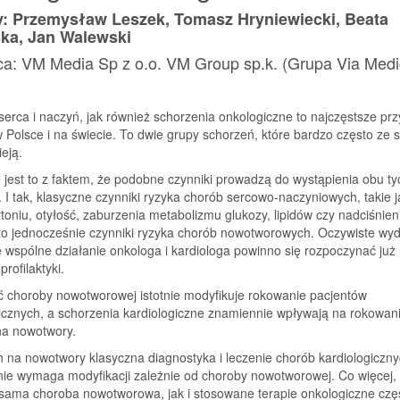
y: Przemysław Leszek, Tomasz Hryniewiecki, Beata
ska, Jan Walewski
a: VM Media Sp z o.o. VM Group sp.k. (Grupa Via Medi
erca i naczyń, jak również schorzenia onkologiczne to najczęstsze pr
Polsce i na świecie. To dwie grupy schorzeń, które bardzo często ze 
ieją.
jest to z faktem, że podobne czynniki prowadzą do wystąpienia obu ty
 I tak, klasyczne czynniki ryzyka chorób sercowo-naczyniowych, takie j
ytoniu, otyłość, zaburzenia metabolizmu glukozy, lipidów czy nadciśnien
 to jednocześnie czynniki ryzyka chorób nowotworowych. Oczywiste wyd
 wspólne działanie onkologa i kardiologa powinno się rozpoczynać już
rofilaktyki.
 choroby nowotworowej istotnie modyfikuje rokowanie pacjentów
icznych, a schorzenia kardiologiczne znamiennie wpływają na rokowan
na nowotwory.
 na nowotwory klasyczna diagnostyka i leczenie chorób kardiologiczn
nie wymaga modyfikacji zależnie od choroby nowotworowej. Co więcej,
sama choroba nowotworowa, jak i stosowane terapie onkologiczne czę