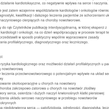
działanie kardiotoksyczne, co negatywnie wpływa na serce i naczynia.
e jest zatem wzajemne współdziałanie kardiologów i onkologów równie
iagnostyki, kwalifikacji i dalszego leczenia pacjentów ze schorzeniami u
naczyniowego cierpiących na choroby nowotworowe.
do rąk Czytelników publikację interdyscyplinarną, w której eksperci z
 kardiologii i onkologii, na co dzień współpracujący w procesie terapii t
 przedstawili w sposób praktyczny wspólnie wypracowane zasady
nia profilaktycznego, diagnostycznego oraz leczniczego.
ci:
ryzyka kardiologicznego oraz możliwości działań profilaktycznych u pa
ą nowotworową
y leczenia przeciwnowotworowego o potencjalnym wpływie na układ se
wy
powanie okołooperacyjne u chorych na nowotwory
 choroba zakrzepowo-zatorowa u chorych na nowotwór złośliwy
ory serca, osierdzia i dużych naczyń krwionośnych klatki piersiowej
dzenia układu sercowo naczyniowego w przebiegu nowotworów
okrynnych
a niedokrwienna serca — patofizjologia, odrębności, diagnostyka, lecz