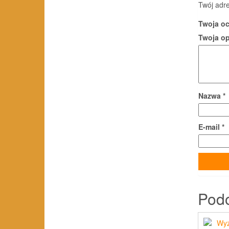
Twój adre
Twoja o
Twoja o
Nazwa
*
E-mail
*
Pod