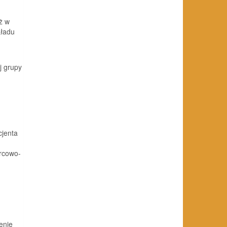
ż w
kładu
ej grupy
cjenta
rcowo-
enie