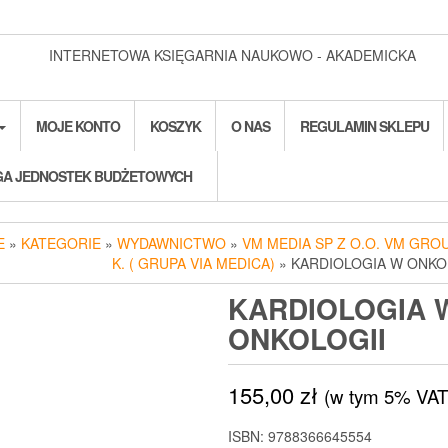
INTERNETOWA KSIĘGARNIA NAUKOWO - AKADEMICKA
MOJE KONTO
KOSZYK
O NAS
REGULAMIN SKLEPU
A JEDNOSTEK BUDŻETOWYCH
E
»
KATEGORIE
»
WYDAWNICTWO
»
VM MEDIA SP Z O.O. VM GROU
K. ( GRUPA VIA MEDICA)
» KARDIOLOGIA W ONKO
KARDIOLOGIA 
ONKOLOGII
155,00
zł
(w tym 5% VAT
ISBN: 9788366645554