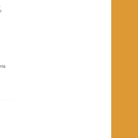
,
o
nia