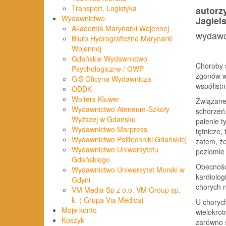
Transport, Logistyka
autorz
Wydawnictwo
Jagiel
Akademia Marynarki Wojennej
wydawc
Biuro Hydrograficzne Marynarki
Wojennej
Gdańskie Wydawnictwo
Choroby s
Psychologiczne / GWP
zgonów w 
GiS Oficyna Wydawnicza
współistn
ODDK
Wolters Kluwer
Związane 
Wydawnictwo Ateneum-Szkoły
schorzeń.
Wyższej w Gdańsku
palenie t
Wydawnictwo Marpress
tętnicze,
Wydawnictwo Politechniki Gdańskiej
zatem, że
Wydawnictwo Uniwersytetu
poziomie p
Gdańskiego
Obecność
Wydawnictwo Uniwersytet Morski w
kardiolog
Gdyni
chorych 
VM Media Sp z o.o. VM Group sp.
k. ( Grupa Via Medica)
U chorych
Moje konto
wielokrot
Koszyk
zarówno 