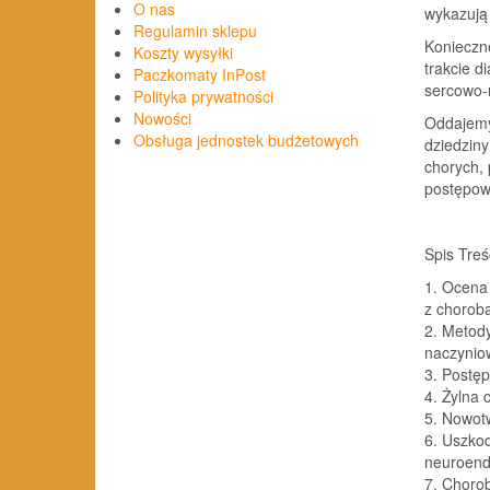
O nas
wykazują 
Regulamin sklepu
Konieczn
Koszty wysyłki
trakcie d
Paczkomaty InPost
sercowo-
Polityka prywatności
Nowości
Oddajemy 
Obsługa jednostek budżetowych
dziedziny
chorych,
postępowa
Spis Treś
1. Ocena 
z chorob
2. Metod
naczynio
3. Postę
4. Żylna
5. Nowotw
6. Uszko
neuroend
7. Chorob