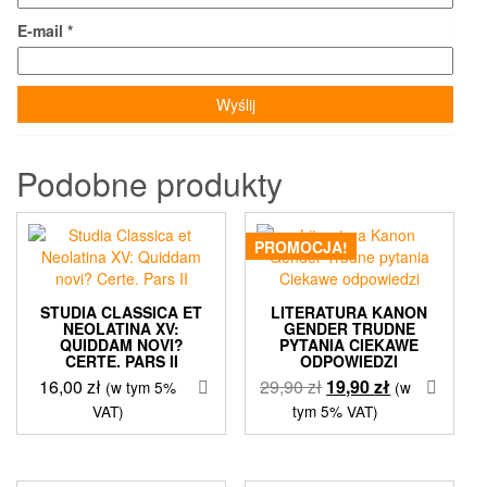
E-mail
*
Podobne produkty
PROMOCJA!
STUDIA CLASSICA ET
LITERATURA KANON
NEOLATINA XV:
GENDER TRUDNE
QUIDDAM NOVI?
PYTANIA CIEKAWE
CERTE. PARS II
ODPOWIEDZI
Pierwotna
Aktualna
16,00
zł
29,90
zł
19,90
zł
(w tym 5%
(w
cena
cena
VAT)
tym 5% VAT)
wynosiła:
wynosi:
29,90 zł.
19,90 zł.