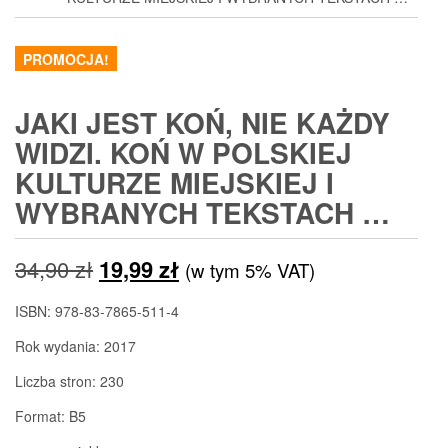
PROMOCJA!
JAKI JEST KOŃ, NIE KAŻDY
WIDZI. KOŃ W POLSKIEJ
KULTURZE MIEJSKIEJ I
WYBRANYCH TEKSTACH …
Pierwotna
Aktualna
34,90
zł
19,99
zł
(w tym 5% VAT)
cena
cena
ISBN: 978-83-7865-511-4
wynosiła:
wynosi:
Rok wydania: 2017
34,90 zł.
19,99 zł.
Liczba stron: 230
Format: B5