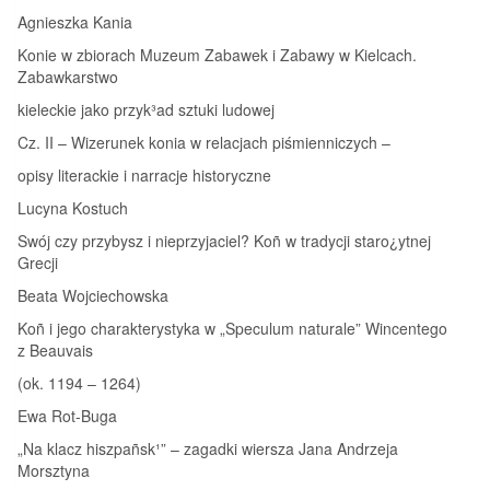
Agnieszka Kania
Konie w zbiorach Muzeum Zabawek i Zabawy w Kielcach.
Zabawkarstwo
kieleckie jako przyk³ad sztuki ludowej
Cz. II – Wizerunek konia w relacjach piśmienniczych –
opisy literackie i narracje historyczne
Lucyna Kostuch
Swój czy przybysz i nieprzyjaciel? Koñ w tradycji staro¿ytnej
Grecji
Beata Wojciechowska
Koñ i jego charakterystyka w „Speculum naturale” Wincentego
z Beauvais
(ok. 1194 – 1264)
Ewa Rot-Buga
„Na klacz hiszpañsk¹” – zagadki wiersza Jana Andrzeja
Morsztyna