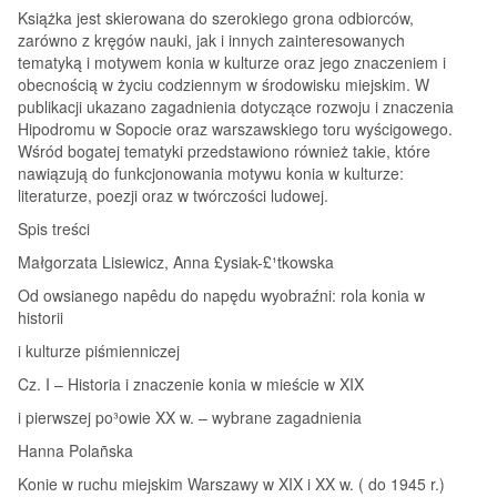
Książka jest skierowana do szerokiego grona odbiorców,
zarówno z kręgów nauki, jak i innych zainteresowanych
tematyką i motywem konia w kulturze oraz jego znaczeniem i
obecnością w życiu codziennym w środowisku miejskim. W
publikacji ukazano zagadnienia dotyczące rozwoju i znaczenia
Hipodromu w Sopocie oraz warszawskiego toru wyścigowego.
Wśród bogatej tematyki przedstawiono również takie, które
nawiązują do funkcjonowania motywu konia w kulturze:
literaturze, poezji oraz w twórczości ludowej.
Spis treści
Małgorzata Lisiewicz, Anna £ysiak-£¹tkowska
Od owsianego napêdu do napędu wyobraźni: rola konia w
historii
i kulturze piśmienniczej
Cz. I – Historia i znaczenie konia w mieście w XIX
i pierwszej po³owie XX w. – wybrane zagadnienia
Hanna Polañska
Konie w ruchu miejskim Warszawy w XIX i XX w. ( do 1945 r.)