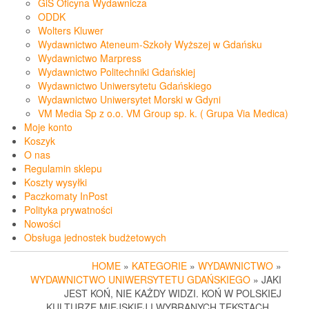
GiS Oficyna Wydawnicza
ODDK
Wolters Kluwer
Wydawnictwo Ateneum-Szkoły Wyższej w Gdańsku
Wydawnictwo Marpress
Wydawnictwo Politechniki Gdańskiej
Wydawnictwo Uniwersytetu Gdańskiego
Wydawnictwo Uniwersytet Morski w Gdyni
VM Media Sp z o.o. VM Group sp. k. ( Grupa Via Medica)
Moje konto
Koszyk
O nas
Regulamin sklepu
Koszty wysyłki
Paczkomaty InPost
Polityka prywatności
Nowości
Obsługa jednostek budżetowych
HOME
»
KATEGORIE
»
WYDAWNICTWO
»
WYDAWNICTWO UNIWERSYTETU GDAŃSKIEGO
» JAKI
JEST KOŃ, NIE KAŻDY WIDZI. KOŃ W POLSKIEJ
KULTURZE MIEJSKIEJ I WYBRANYCH TEKSTACH …