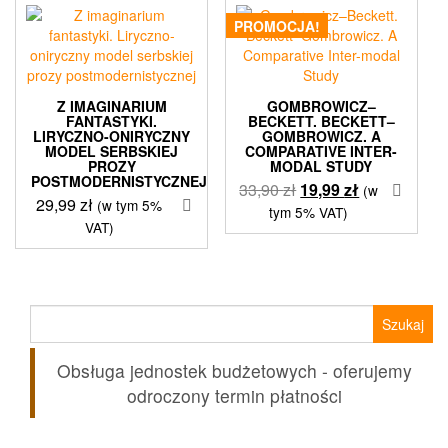
PROMOCJA!
Z IMAGINARIUM
GOMBROWICZ–
FANTASTYKI.
BECKETT. BECKETT–
LIRYCZNO-ONIRYCZNY
GOMBROWICZ. A
MODEL SERBSKIEJ
COMPARATIVE INTER-
PROZY
MODAL STUDY
POSTMODERNISTYCZNEJ
Pierwotna
Aktualna
33,90
zł
19,99
zł
(w
29,99
zł
(w tym 5%
cena
cena
tym 5% VAT)
VAT)
wynosiła:
wynosi:
33,90 zł.
19,99 zł.
Szukaj:
Obsługa jednostek budżetowych - oferujemy
odroczony termin płatności