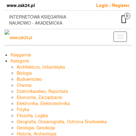
Skip
www.zak24.pl
Login / Register
to
the
0
INTERNETOWA KSIĘGARNIA
content
NAUKOWO - AKADEMICKA
Toggle
navigati
Księgarnia
Kategorie
Architektura, Urbanistyka
Biologia
Budownictwo
Chemia
Dziennikarstwo, Reportaże
Ekonomia, Zarządzanie
Elektronika, Elektrotechnika
Fizyka
Filozofia, Logika
Geografia, Oceanografia, Ochrona Środowiska
Geologia, Geodezja
Historia, Archeologia