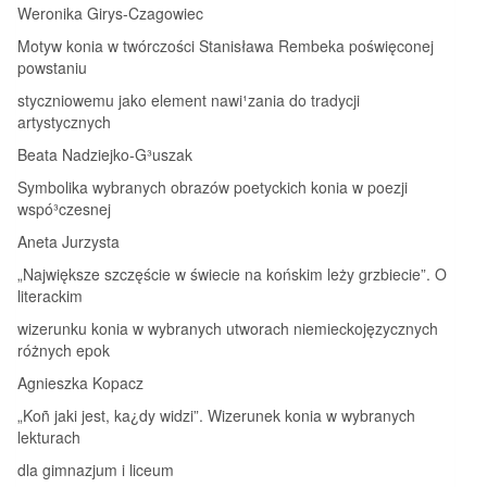
Weronika Girys-Czagowiec
Motyw konia w twórczości Stanisława Rembeka poświęconej
powstaniu
styczniowemu jako element nawi¹zania do tradycji
artystycznych
Beata Nadziejko-G³uszak
Symbolika wybranych obrazów poetyckich konia w poezji
wspó³czesnej
Aneta Jurzysta
„Największe szczęście w świecie na końskim leży grzbiecie”. O
literackim
wizerunku konia w wybranych utworach niemieckojęzycznych
różnych epok
Agnieszka Kopacz
„Koñ jaki jest, ka¿dy widzi”. Wizerunek konia w wybranych
lekturach
dla gimnazjum i liceum