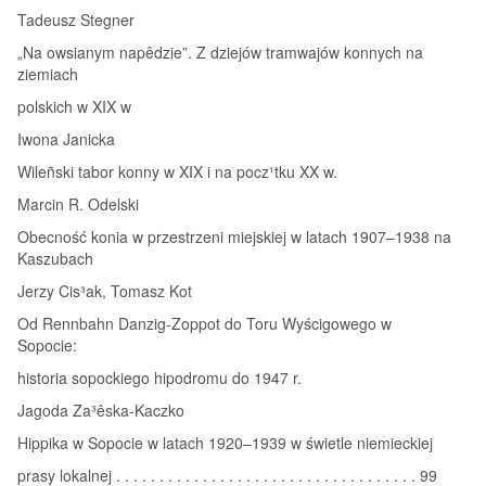
Tadeusz Stegner
„Na owsianym napêdzie”. Z dziejów tramwajów konnych na
ziemiach
polskich w XIX w
Iwona Janicka
Wileñski tabor konny w XIX i na pocz¹tku XX w.
Marcin R. Odelski
Obecność konia w przestrzeni miejskiej w latach 1907–1938 na
Kaszubach
Jerzy Cis³ak, Tomasz Kot
Od Rennbahn Danzig-Zoppot do Toru Wyścigowego w
Sopocie:
historia sopockiego hipodromu do 1947 r.
Jagoda Za³êska-Kaczko
Hippika w Sopocie w latach 1920–1939 w świetle niemieckiej
prasy lokalnej . . . . . . . . . . . . . . . . . . . . . . . . . . . . . . . . . . . 99