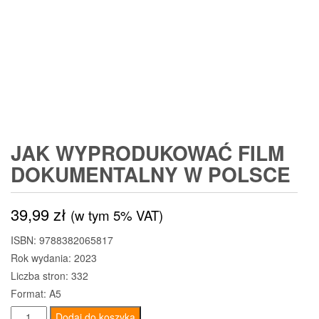
JAK WYPRODUKOWAĆ FILM
DOKUMENTALNY W POLSCE
39,99
zł
(w tym 5% VAT)
ISBN: 9788382065817
Rok wydania: 2023
Liczba stron: 332
Format: A5
ilość
Dodaj do koszyka