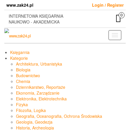
Skip
www.zak24.pl
Login / Register
to
the
0
INTERNETOWA KSIĘGARNIA
content
NAUKOWO - AKADEMICKA
Toggle
navigati
Księgarnia
Kategorie
Architektura, Urbanistyka
Biologia
Budownictwo
Chemia
Dziennikarstwo, Reportaże
Ekonomia, Zarządzanie
Elektronika, Elektrotechnika
Fizyka
Filozofia, Logika
Geografia, Oceanografia, Ochrona Środowiska
Geologia, Geodezja
Historia, Archeologia