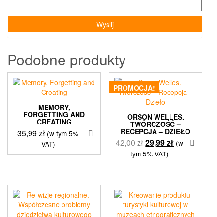
Podobne produkty
PROMOCJA!
MEMORY,
FORGETTING AND
ORSON WELLES.
CREATING
TWÓRCZOŚĆ –
RECEPCJA – DZIEŁO
35,99
zł
(w tym 5%
Pierwotna
Aktualna
42,00
zł
29,99
zł
(w
VAT)
cena
cena
tym 5% VAT)
wynosiła:
wynosi:
42,00 zł.
29,99 zł.