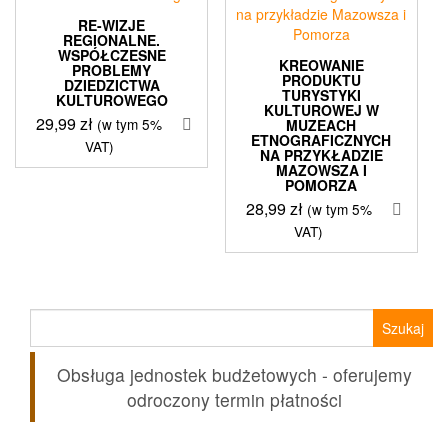
RE-WIZJE
REGIONALNE.
WSPÓŁCZESNE
KREOWANIE
PROBLEMY
PRODUKTU
DZIEDZICTWA
TURYSTYKI
KULTUROWEGO
KULTUROWEJ W
29,99
zł
(w tym 5%
MUZEACH
ETNOGRAFICZNYCH
VAT)
NA PRZYKŁADZIE
MAZOWSZA I
POMORZA
28,99
zł
(w tym 5%
VAT)
Szukaj:
Obsługa jednostek budżetowych - oferujemy
odroczony termin płatności