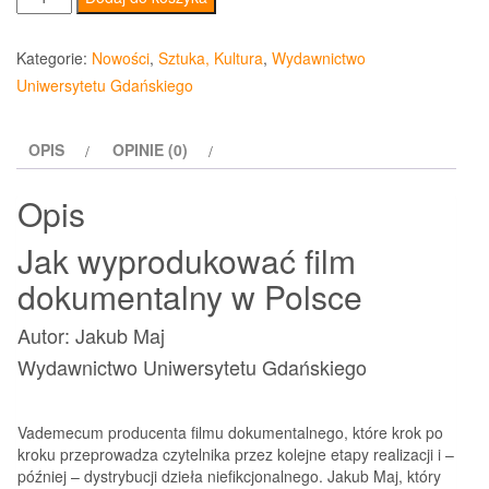
Jak
wyprodukować
Kategorie:
Nowości
,
Sztuka, Kultura
,
Wydawnictwo
film
Uniwersytetu Gdańskiego
dokumentalny
w
OPIS
OPINIE (0)
Polsce
Opis
Jak wyprodukować film
dokumentalny w Polsce
Autor: Jakub Maj
Wydawnictwo Uniwersytetu Gdańskiego
Vademecum producenta filmu dokumentalnego, które krok po
kroku przeprowadza czytelnika przez kolejne etapy realizacji i –
później – dystrybucji dzieła niefikcjonalnego. Jakub Maj, który