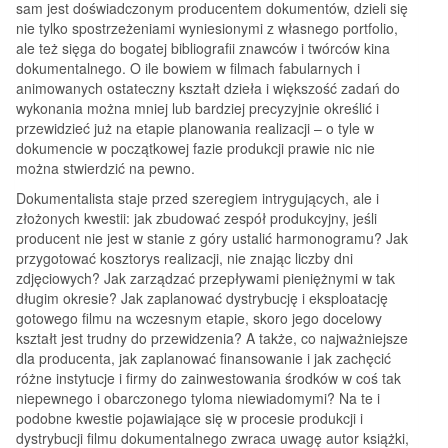
sam jest doświadczonym producentem dokumentów, dzieli się
nie tylko spostrzeżeniami wyniesionymi z własnego portfolio,
ale też sięga do bogatej bibliografii znawców i twórców kina
dokumentalnego. O ile bowiem w filmach fabularnych i
animowanych ostateczny kształt dzieła i większość zadań do
wykonania można mniej lub bardziej precyzyjnie określić i
przewidzieć już na etapie planowania realizacji – o tyle w
dokumencie w początkowej fazie produkcji prawie nic nie
można stwierdzić na pewno.
Dokumentalista staje przed szeregiem intrygujących, ale i
złożonych kwestii: jak zbudować zespół produkcyjny, jeśli
producent nie jest w stanie z góry ustalić harmonogramu? Jak
przygotować kosztorys realizacji, nie znając liczby dni
zdjęciowych? Jak zarządzać przepływami pieniężnymi w tak
długim okresie? Jak zaplanować dystrybucję i eksploatację
gotowego filmu na wczesnym etapie, skoro jego docelowy
kształt jest trudny do przewidzenia? A także, co najważniejsze
dla producenta, jak zaplanować finansowanie i jak zachęcić
różne instytucje i firmy do zainwestowania środków w coś tak
niepewnego i obarczonego tyloma niewiadomymi? Na te i
podobne kwestie pojawiające się w procesie produkcji i
dystrybucji filmu dokumentalnego zwraca uwagę autor książki,