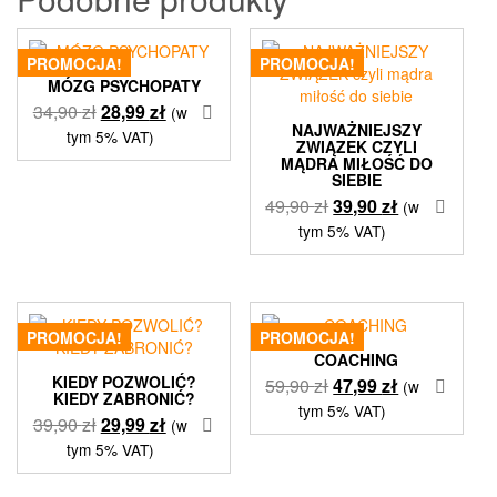
PROMOCJA!
PROMOCJA!
MÓZG PSYCHOPATY
Pierwotna
Aktualna
34,90
zł
28,99
zł
(w
NAJWAŻNIEJSZY
cena
cena
tym 5% VAT)
ZWIĄZEK CZYLI
wynosiła:
wynosi:
MĄDRA MIŁOŚĆ DO
SIEBIE
34,90 zł.
28,99 zł.
Pierwotna
Aktualna
49,90
zł
39,90
zł
(w
cena
cena
tym 5% VAT)
wynosiła:
wynosi:
49,90 zł.
39,90 zł.
PROMOCJA!
PROMOCJA!
COACHING
KIEDY POZWOLIĆ?
Pierwotna
Aktualna
59,90
zł
47,99
zł
(w
KIEDY ZABRONIĆ?
cena
cena
tym 5% VAT)
Pierwotna
Aktualna
39,90
zł
29,99
zł
(w
wynosiła:
wynosi:
cena
cena
tym 5% VAT)
59,90 zł.
47,99 zł.
wynosiła:
wynosi:
39,90 zł.
29,99 zł.