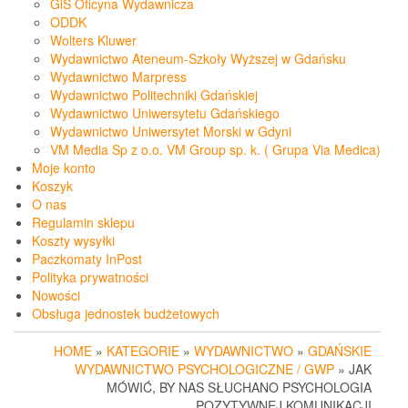
GiS Oficyna Wydawnicza
ODDK
Wolters Kluwer
Wydawnictwo Ateneum-Szkoły Wyższej w Gdańsku
Wydawnictwo Marpress
Wydawnictwo Politechniki Gdańskiej
Wydawnictwo Uniwersytetu Gdańskiego
Wydawnictwo Uniwersytet Morski w Gdyni
VM Media Sp z o.o. VM Group sp. k. ( Grupa Via Medica)
Moje konto
Koszyk
O nas
Regulamin sklepu
Koszty wysyłki
Paczkomaty InPost
Polityka prywatności
Nowości
Obsługa jednostek budżetowych
HOME
»
KATEGORIE
»
WYDAWNICTWO
»
GDAŃSKIE
WYDAWNICTWO PSYCHOLOGICZNE / GWP
» JAK
MÓWIĆ, BY NAS SŁUCHANO PSYCHOLOGIA
POZYTYWNEJ KOMUNIKACJI