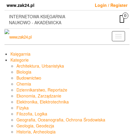
Skip
www.zak24.pl
Login / Register
to
the
0
INTERNETOWA KSIĘGARNIA
content
NAUKOWO - AKADEMICKA
Toggle
navigati
Księgarnia
Kategorie
Architektura, Urbanistyka
Biologia
Budownictwo
Chemia
Dziennikarstwo, Reportaże
Ekonomia, Zarządzanie
Elektronika, Elektrotechnika
Fizyka
Filozofia, Logika
Geografia, Oceanografia, Ochrona Środowiska
Geologia, Geodezja
Historia, Archeologia