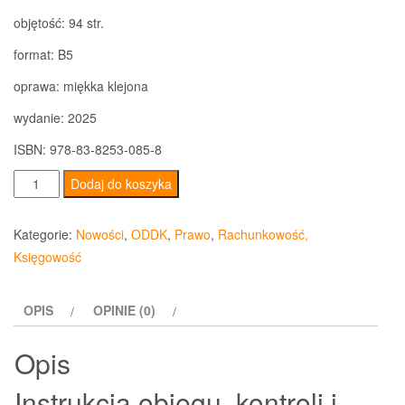
objętość: 94 str.
format: B5
oprawa: miękka klejona
wydanie: 2025
ISBN: 978-83-8253-085-8
ilość
Dodaj do koszyka
Instrukcja
obiegu,
Kategorie:
Nowości
,
ODDK
,
Prawo
,
Rachunkowość,
kontroli
Księgowość
i
archiwizacji
OPIS
OPINIE (0)
dokumentów
księgowych
Opis
z
uwzględnieniem
Instrukcja obiegu, kontroli i