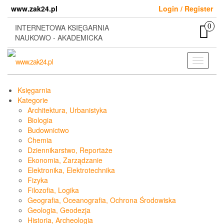
Skip
www.zak24.pl
Login / Register
to
the
0
INTERNETOWA KSIĘGARNIA
content
NAUKOWO - AKADEMICKA
Toggle
navigati
Księgarnia
Kategorie
Architektura, Urbanistyka
Biologia
Budownictwo
Chemia
Dziennikarstwo, Reportaże
Ekonomia, Zarządzanie
Elektronika, Elektrotechnika
Fizyka
Filozofia, Logika
Geografia, Oceanografia, Ochrona Środowiska
Geologia, Geodezja
Historia, Archeologia