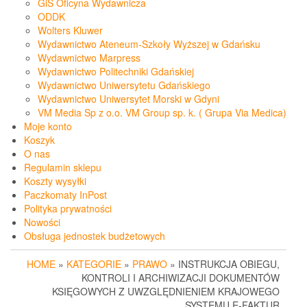
GiS Oficyna Wydawnicza
ODDK
Wolters Kluwer
Wydawnictwo Ateneum-Szkoły Wyższej w Gdańsku
Wydawnictwo Marpress
Wydawnictwo Politechniki Gdańskiej
Wydawnictwo Uniwersytetu Gdańskiego
Wydawnictwo Uniwersytet Morski w Gdyni
VM Media Sp z o.o. VM Group sp. k. ( Grupa Via Medica)
Moje konto
Koszyk
O nas
Regulamin sklepu
Koszty wysyłki
Paczkomaty InPost
Polityka prywatności
Nowości
Obsługa jednostek budżetowych
HOME
»
KATEGORIE
»
PRAWO
» INSTRUKCJA OBIEGU,
KONTROLI I ARCHIWIZACJI DOKUMENTÓW
KSIĘGOWYCH Z UWZGLĘDNIENIEM KRAJOWEGO
SYSTEMU E-FAKTUR