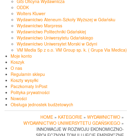
GiS Oficyna Wydawnicza
ODDK
Wolters Kluwer
Wydawnictwo Ateneum-Szkoły Wyższej w Gdańsku
Wydawnictwo Marpress
Wydawnictwo Politechniki Gdańskiej
Wydawnictwo Uniwersytetu Gdańskiego
Wydawnictwo Uniwersytet Morski w Gdyni
VM Media Sp z o.o. VM Group sp. k. ( Grupa Via Medica)
Moje konto
Koszyk
O nas
Regulamin sklepu
Koszty wysyłki
Paczkomaty InPost
Polityka prywatności
Nowości
Obsługa jednostek budżetowych
HOME
»
KATEGORIE
»
WYDAWNICTWO
»
WYDAWNICTWO UNIWERSYTETU GDAŃSKIEGO
»
INNOWACJE W ROZWOJU EKONOMICZNO-
SPOŁECZNYM TOM II UJĘCIE EMPIRYCZNE