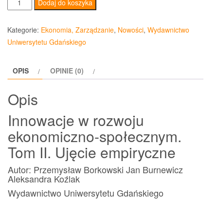
ilość
Dodaj do koszyka
Innowacje
w
Kategorie:
Ekonomia, Zarządzanie
,
Nowości
,
Wydawnictwo
rozwoju
Uniwersytetu Gdańskiego
ekonomiczno-
społecznym
OPIS
OPINIE (0)
Tom
II
Opis
Ujęcie
empiryczne
Innowacje w rozwoju
ekonomiczno-społecznym.
Tom II. Ujęcie empiryczne
Autor: Przemysław Borkowski Jan Burnewicz
Aleksandra Koźlak
Wydawnictwo Uniwersytetu Gdańskiego