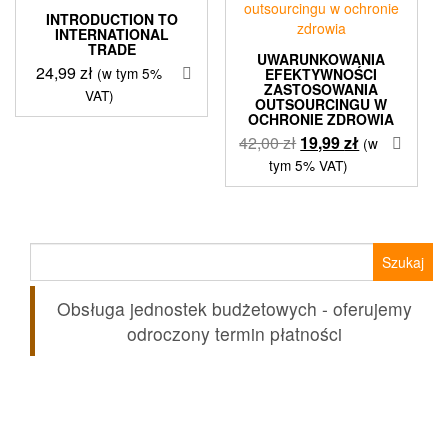
INTRODUCTION TO
INTERNATIONAL
TRADE
UWARUNKOWANIA
24,99
zł
(w tym 5%
EFEKTYWNOŚCI
ZASTOSOWANIA
VAT)
OUTSOURCINGU W
OCHRONIE ZDROWIA
Pierwotna
Aktualna
42,00
zł
19,99
zł
(w
cena
cena
tym 5% VAT)
wynosiła:
wynosi:
42,00 zł.
19,99 zł.
Szukaj:
Obsługa jednostek budżetowych - oferujemy
odroczony termin płatności