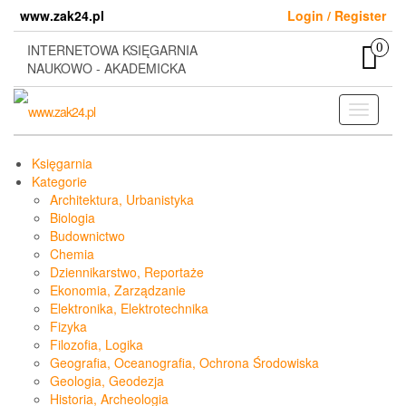
Skip
www.zak24.pl
Login / Register
to
the
0
INTERNETOWA KSIĘGARNIA
content
NAUKOWO - AKADEMICKA
Toggle
navigati
Księgarnia
Kategorie
Architektura, Urbanistyka
Biologia
Budownictwo
Chemia
Dziennikarstwo, Reportaże
Ekonomia, Zarządzanie
Elektronika, Elektrotechnika
Fizyka
Filozofia, Logika
Geografia, Oceanografia, Ochrona Środowiska
Geologia, Geodezja
Historia, Archeologia