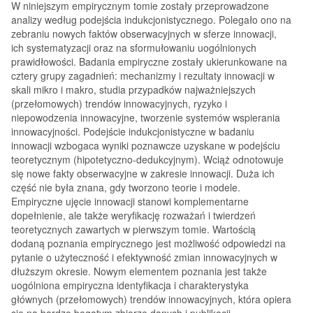
W niniejszym empirycznym tomie zostały przeprowadzone
analizy według podejścia indukcjonistycznego. Polegało ono na
zebraniu nowych faktów obserwacyjnych w sferze innowacji,
ich systematyzacji oraz na sformułowaniu uogólnionych
prawidłowości. Badania empiryczne zostały ukierunkowane na
cztery grupy zagadnień: mechanizmy i rezultaty innowacji w
skali mikro i makro, studia przypadków najważniejszych
(przełomowych) trendów innowacyjnych, ryzyko i
niepowodzenia innowacyjne, tworzenie systemów wspierania
innowacyjności. Podejście indukcjonistyczne w badaniu
innowacji wzbogaca wyniki poznawcze uzyskane w podejściu
teoretycznym (hipotetyczno-dedukcyjnym). Wciąż odnotowuje
się nowe fakty obserwacyjne w zakresie innowacji. Duża ich
część nie była znana, gdy tworzono teorie i modele.
Empiryczne ujęcie innowacji stanowi komplementarne
dopełnienie, ale także weryfikację rozważań i twierdzeń
teoretycznych zawartych w pierwszym tomie. Wartością
dodaną poznania empirycznego jest możliwość odpowiedzi na
pytanie o użyteczność i efektywność zmian innowacyjnych w
dłuższym okresie. Nowym elementem poznania jest także
uogólniona empiryczna identyfikacja i charakterystyka
głównych (przełomowych) trendów innowacyjnych, która opiera
się na bardzo bogatym zbiorze danych i publikacji.