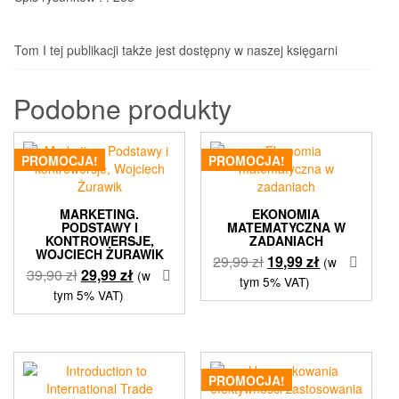
Tom I tej publikacji także jest dostępny w naszej księgarni
Podobne produkty
PROMOCJA!
PROMOCJA!
MARKETING.
EKONOMIA
PODSTAWY I
MATEMATYCZNA W
KONTROWERSJE,
ZADANIACH
WOJCIECH ŻURAWIK
Pierwotna
Aktualna
29,99
zł
19,99
zł
(w
Pierwotna
Aktualna
39,90
zł
29,99
zł
(w
cena
cena
tym 5% VAT)
cena
cena
tym 5% VAT)
wynosiła:
wynosi:
wynosiła:
wynosi:
29,99 zł.
19,99 zł.
39,90 zł.
29,99 zł.
PROMOCJA!