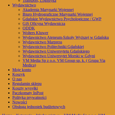
Transport, Logistyka
Wydawnictwo
Akademia Marynarki Wojennej
Biuro Hydrograficzne Marynarki Wojennej
Gdańskie Wydawnictwo Psychologiczne / GWP
GiS Oficyna Wydawnicza
ODDK
Wolters Kluwer
Wydawnictwo Ateneum-Szkoły Wyższej w Gdańsku
Wydawnictwo Marpress
Wydawnictwo Politechniki Gdańskiej
Wydawnictwo Uniwersytetu Gdańskiego
Wydawnictwo Uniwersytet Morski w Gdyni
VM Media Sp z o.o. VM Group sp. k. ( Grupa Via
Medica)
Moje konto
Koszyk
O nas
Regulamin sklepu
Koszty wysyłki
Paczkomaty InPost
Polityka prywatności
Nowości
Obsługa jednostek budżetowych