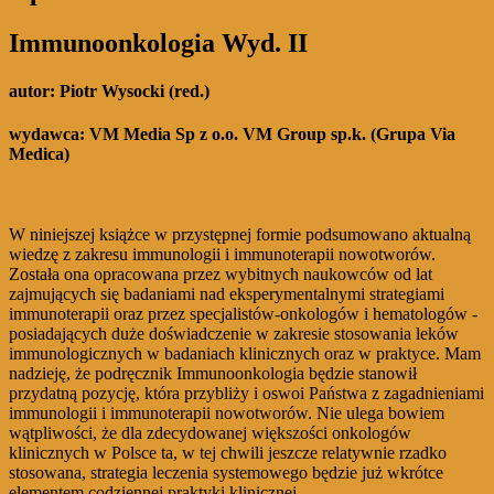
Immunoonkologia Wyd. II
autor:
Piotr Wysocki (red.)
wydawca:
VM Media Sp z o.o. VM Group sp.k. (Grupa Via
Medica)
W niniejszej książce w przystępnej formie podsumowano aktualną
wiedzę z zakresu immunologii i immunoterapii nowotworów.
Została ona opracowana przez wybitnych naukowców od lat
zajmujących się badaniami nad eksperymentalnymi strategiami
immunoterapii oraz przez specjalistów-onkologów i hematologów -
posiadających duże doświadczenie w zakresie stosowania leków
immunologicznych w badaniach klinicznych oraz w praktyce. Mam
nadzieję, że podręcznik Immunoonkologia będzie stanowił
przydatną pozycję, która przybliży i oswoi Państwa z zagadnieniami
immunologii i immunoterapii nowotworów. Nie ulega bowiem
wątpliwości, że dla zdecydowanej większości onkologów
klinicznych w Polsce ta, w tej chwili jeszcze relatywnie rzadko
stosowana, strategia leczenia systemowego będzie już wkrótce
elementem codziennej praktyki klinicznej.