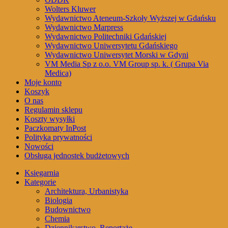
Wolters Kluwer
Wydawnictwo Ateneum-Szkoły Wyższej w Gdańsku
Wydawnictwo Marpress
Wydawnictwo Politechniki Gdańskiej
Wydawnictwo Uniwersytetu Gdańskiego
Wydawnictwo Uniwersytet Morski w Gdyni
VM Media Sp z o.o. VM Group sp. k. ( Grupa Via
Medica)
Moje konto
Koszyk
O nas
Regulamin sklepu
Koszty wysyłki
Paczkomaty InPost
Polityka prywatności
Nowości
Obsługa jednostek budżetowych
Księgarnia
Kategorie
Architektura, Urbanistyka
Biologia
Budownictwo
Chemia
Dziennikarstwo, Reportaże