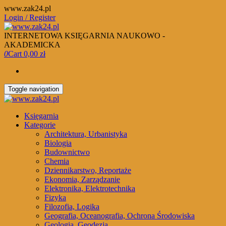
Skip
www.zak24.pl
to
Login / Register
the
content
INTERNETOWA KSIĘGARNIA NAUKOWO -
AKADEMICKA
0
Cart
0,00 zł
Toggle navigation
Księgarnia
Kategorie
Architektura, Urbanistyka
Biologia
Budownictwo
Chemia
Dziennikarstwo, Reportaże
Ekonomia, Zarządzanie
Elektronika, Elektrotechnika
Fizyka
Filozofia, Logika
Geografia, Oceanografia, Ochrona Środowiska
Geologia, Geodezja