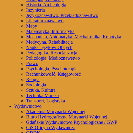
Historia, Archeologia
Inżynieria
Językoznawstwo, Przekładoznawstwo
Literaturoznawstwo
Mapy
Matematyka, Informatyka
Mechanika, Automatyka, Mechatronika, Robotyka
Medycyna, Rehabilitacja
Nauka Języków Obcych
Pedagogika, Resocjalizacja
Politologia, Medioznawstwo
Prawo
Psychologia, Psychoterapia
Rachunkowość, Księgowość
Religia
Socjologia
Sztuka, Kultura
Technika Morska
Transport, Logistyka
Wydawnictwo
Akademia Marynarki Wojennej
Biuro Hydrograficzne Marynarki Wojennej
Gdańskie Wydawnictwo Psychologiczne / GWP
GiS Oficyna Wydawnicza
ODDK