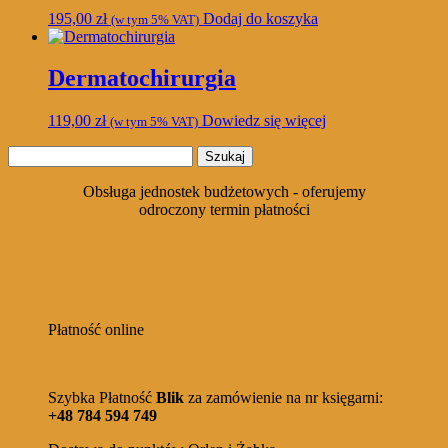
195,00
zł
Dodaj do koszyka
(w tym 5% VAT)
Dermatochirurgia
119,00
zł
Dowiedz się więcej
(w tym 5% VAT)
Szukaj:
Obsługa jednostek budżetowych - oferujemy
odroczony termin płatności
Płatność online
Szybka Płatność
Blik
za zamówienie na nr księgarni:
+48 784 594 749