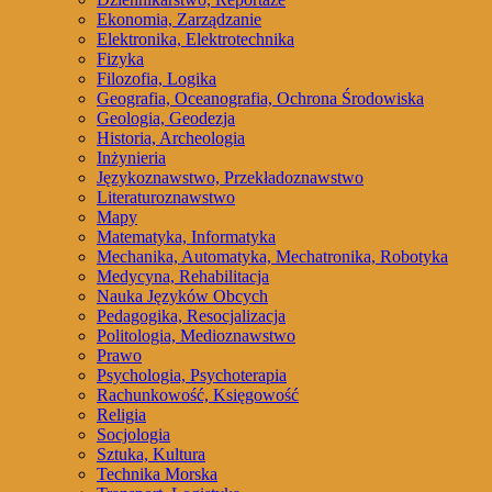
Ekonomia, Zarządzanie
Elektronika, Elektrotechnika
Fizyka
Filozofia, Logika
Geografia, Oceanografia, Ochrona Środowiska
Geologia, Geodezja
Historia, Archeologia
Inżynieria
Językoznawstwo, Przekładoznawstwo
Literaturoznawstwo
Mapy
Matematyka, Informatyka
Mechanika, Automatyka, Mechatronika, Robotyka
Medycyna, Rehabilitacja
Nauka Języków Obcych
Pedagogika, Resocjalizacja
Politologia, Medioznawstwo
Prawo
Psychologia, Psychoterapia
Rachunkowość, Księgowość
Religia
Socjologia
Sztuka, Kultura
Technika Morska