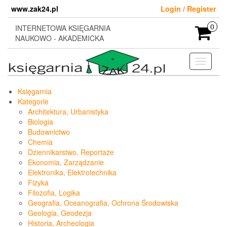
Skip
www.zak24.pl
Login / Register
to
the
INTERNETOWA KSIĘGARNIA
0
content
NAUKOWO - AKADEMICKA
Toggle
navigati
Księgarnia
Kategorie
Architektura, Urbanistyka
Biologia
Budownictwo
Chemia
Dziennikarstwo, Reportaże
Ekonomia, Zarządzanie
Elektronika, Elektrotechnika
Fizyka
Filozofia, Logika
Geografia, Oceanografia, Ochrona Środowiska
Geologia, Geodezja
Historia, Archeologia