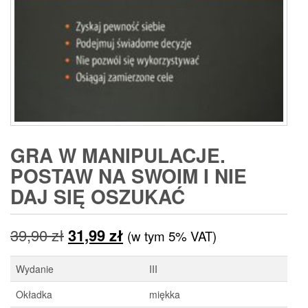
GRA W MANIPULACJE.
POSTAW NA SWOIM I NIE
DAJ SIĘ OSZUKAĆ
Pierwotna
Aktualna
39,90
zł
31,99
zł
(w tym 5% VAT)
cena
cena
Wydanie
III
wynosiła:
wynosi:
Okładka
miękka