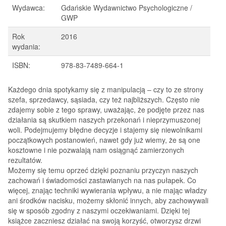
Wydawca:
Gdańskie Wydawnictwo Psychologiczne /
GWP
Rok
2016
wydania:
ISBN:
978-83-7489-664-1
Każdego dnia spotykamy się z manipulacją – czy to ze strony
szefa, sprzedawcy, sąsiada, czy też najbliższych. Często nie
zdajemy sobie z tego sprawy, uważając, że podjęte przez nas
działania są skutkiem naszych przekonań i nieprzymuszonej
woli. Podejmujemy błędne decyzje i stajemy się niewolnikami
początkowych postanowień, nawet gdy już wiemy, że są one
kosztowne i nie pozwalają nam osiągnąć zamierzonych
rezultatów.
Możemy się temu oprzeć dzięki poznaniu przyczyn naszych
zachowań i świadomości zastawianych na nas pułapek. Co
więcej, znając techniki wywierania wpływu, a nie mając władzy
ani środków nacisku, możemy skłonić innych, aby zachowywali
się w sposób zgodny z naszymi oczekiwaniami. Dzięki tej
książce zaczniesz działać na swoją korzyść, otworzysz drzwi