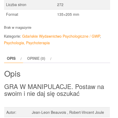
39,90 zł.
31,99 zł.
Liczba stron
272
Format
135×205 mm
Brak w magazynie
Kategorie:
Gdańskie Wydawnictwo Psychologiczne / GWP
,
Psychologia, Psychoterapia
OPIS
OPINIE (0)
Opis
GRA W MANIPULACJE. Postaw na
swoim i nie daj się oszukać
Autor:
Jean-Leon Beauvois , Robert-Vincent Joule