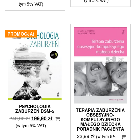
tym 5% VAT)
cena
cena
tym 5% VAT)
wynosiła:
wynosi:
wynosiła:
wynosi:
64,80 zł.
49,99 zł.
79,90 zł.
63,99 zł.
PROMOCJA!
PSYCHOLOGIA
TERAPIA ZABURZENIA
ZABURZEŃ DSM-5
OBSESYJNO-
Pierwotna
Aktualna
249,90
zł
199,90
zł
KOMPULSYJNEGO
MAŁEGO DZIECKA
cena
cena
(w tym 5% VAT)
PORADNIK PACJENTA
wynosiła:
wynosi:
23,99
zł
(w tym 5%
249,90 zł.
199,90 zł.