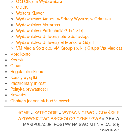
GiS Oficyna Wydawnicza
ODDK
Wolters Kluwer
Wydawnictwo Ateneum-Szkoły Wyższej w Gdańsku
Wydawnictwo Marpress
Wydawnictwo Politechniki Gdańskiej
Wydawnictwo Uniwersytetu Gdańskiego
Wydawnictwo Uniwersytet Morski w Gdyni
VM Media Sp z o.o. VM Group sp. k. ( Grupa Via Medica)
Moje konto
Koszyk
O nas
Regulamin sklepu
Koszty wysyłki
Paczkomaty InPost
Polityka prywatności
Nowości
Obsługa jednostek budżetowych
HOME
»
KATEGORIE
»
WYDAWNICTWO
»
GDAŃSKIE
WYDAWNICTWO PSYCHOLOGICZNE / GWP
» GRA W
MANIPULACJE. POSTAW NA SWOIM I NIE DAJ SIĘ
OSZUKAĆ