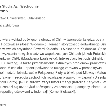
 Studia Azji Wschodniej
/2015
two Uniwersytetu Gdańskiego
aca zbiorowa
otwiera wykład poświęcony obrazowi Chin w twórczości księdza-poety
 Rodzewicza (Józef Włodarski). Temat historycznego Jedwabnego Szl
ą w swoich artykułach Edward Kajdański i Aleksandra Kajdańska. Opis
 i wyzwania nowych władz we współczesnych Chinach (Jakub Potulski)
ankowy ChRL (Magdalena Łągiewska). Interesujący jest opis chińskich
(Fu Haifeng), a także przedstawienie aktualnych problemów praw czło
(Anna Michalak). Japonii poświęcono uwagę zarówno w perspektywie
nej – udział lotniskowców Połączonej Floty w bitwie pod Midway (Mate
 prawnej – recepcja zachodnich rozwiązań prawnych w Japonii (Urszul
told Górny), jak i kulturowej zarys historii mangi (Karolina Zarychta). W
7 znalazł się też artykuł poświęcony zależnościom pomiędzy islamem 
iepodległościowymi w Indonezji (Kornel Bielawski).
EŚCI