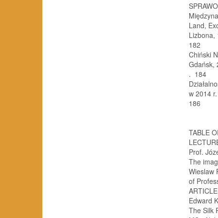
SPRAWO
Międzyna
Land, Ex
Lizbona, 19
182
Chiński 
Gdańsk, 24 
. 184
Działaln
w 2014 r. (Ka
186
TABLE 
LECTUR
Prof. Józ
The image
Wieslaw R
of Profes
ARTICLE
Edward Ka
The Silk Ro