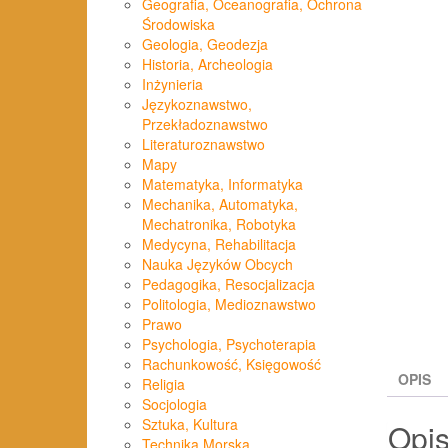
Geografia, Oceanografia, Ochrona
Środowiska
Geologia, Geodezja
Historia, Archeologia
Inżynieria
Językoznawstwo,
Przekładoznawstwo
Literaturoznawstwo
Mapy
Matematyka, Informatyka
Mechanika, Automatyka,
Mechatronika, Robotyka
Medycyna, Rehabilitacja
Nauka Języków Obcych
Pedagogika, Resocjalizacja
Politologia, Medioznawstwo
Prawo
Psychologia, Psychoterapia
Rachunkowość, Księgowość
OPIS
Religia
Socjologia
Sztuka, Kultura
Opi
Technika Morska