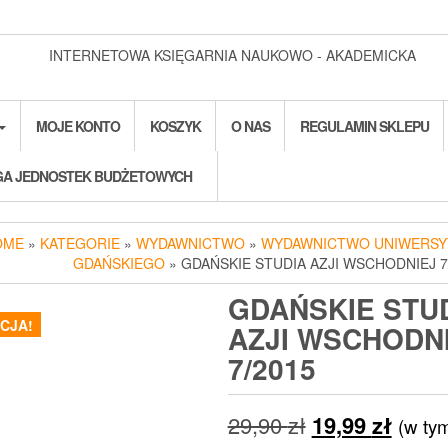
INTERNETOWA KSIĘGARNIA NAUKOWO - AKADEMICKA
MOJE KONTO
KOSZYK
O NAS
REGULAMIN SKLEPU
A JEDNOSTEK BUDŻETOWYCH
OME
»
KATEGORIE
»
WYDAWNICTWO
»
WYDAWNICTWO UNIWERSY
GDAŃSKIEGO
» GDAŃSKIE STUDIA AZJI WSCHODNIEJ 7
GDAŃSKIE STU
CJA!
AZJI WSCHODN
7/2015
Pierwotna
Aktua
29,90
zł
19,99
zł
(w ty