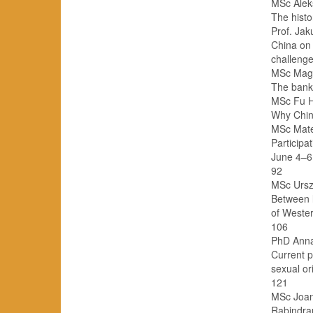
MSc Aleks
The history
Prof. Jak
China on 
challenges
MSc Magd
The banki
MSc Fu H
Why Chine
MSc Mate
Participa
June 4–6, 1
92
MSc Ursz
Between 
of Western
106
PhD Anna 
Current p
sexual orien
121
MSc Joan
Rabindran