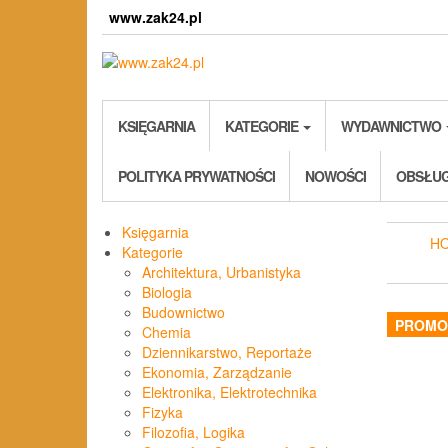
Skip
www.zak24.pl
to
the
content
KSIĘGARNIA
KATEGORIE
WYDAWNICTWO
POLITYKA PRYWATNOŚCI
NOWOŚCI
OBSŁUG
Księgarnia
H
Kategorie
Architektura, Urbanistyka
Biologia
Budownictwo
PROMO
Chemia
Dziennikarstwo, Reportaże
Ekonomia, Zarządzanie
Elektronika, Elektrotechnika
Fizyka
Filozofia, Logika