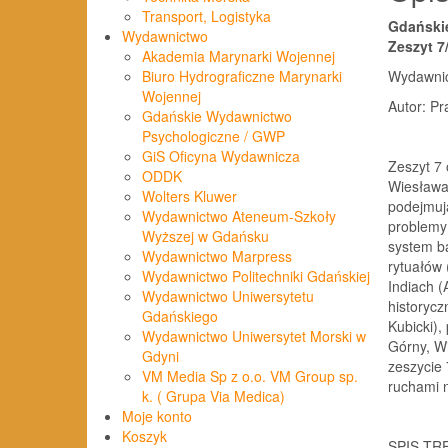
Transport, Logistyka
Gdańskie
Wydawnictwo
Zeszyt 7
Akademia Marynarki Wojennej
Wydawnic
Biuro Hydrograficzne Marynarki
Wojennej
Autor: Pr
Gdańskie Wydawnictwo
Psychologiczne / GWP
GiS Oficyna Wydawnicza
Zeszyt 7 
ODDK
Wiesława
Wolters Kluwer
podejmuj
Wydawnictwo Ateneum-Szkoły
problemy
Wyższej w Gdańsku
system b
Wydawnictwo Marpress
rytuałów 
Wydawnictwo Politechniki Gdańskiej
Indiach 
Wydawnictwo Uniwersytetu
historycz
Gdańskiego
Kubicki),
Wydawnictwo Uniwersytet Morski w
Górny, Wi
Gdyni
zeszycie 
VM Media Sp z o.o. VM Group sp.
ruchami n
k. ( Grupa Via Medica)
Moje konto
Koszyk
SPIS TR