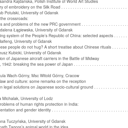
andra Kajdańska, Polish Institute of World Art Studies
 of embroidery on the Silk Road . . . . . . . . . . . . . . . . . . . . . . . . . . . . . 
ub Potulski, University of Gdansk
the crossroads:
 and problems of the new PRC government . . . . . . . . . . . . . . . . . . . . .
alena Łągiewska, University of Gdansk
ng system of the People’s Republic of China: selected aspects . . . . . . .
aifeng, University of Gdansk
se people do not hug? A short treatise about Chinese rituals . . . . . . . 
usz Kubicki, University of Gdansk
tion of Japanese aircraft carriers in the Battle of Midway
942: breaking the sea power of Japan . . . . . . . . . . . . . . . . . . . . . . . . .
ula Wach-Górny, Msc Witold Górny, Cracow
law and culture: some remarks on the reception
 legal solutions on Japanese socio-cultural ground . . . . . . . . . . . . . . .
Michalak, University of Lodz
roblems of human rights protection in India:
tation and gender identity . . . . . . . . . . . . . . . . . . . . . . . . . . . . . . . . . 
na Tuczyńska, University of Gdansk
ath Tagore’s animal world in the idea