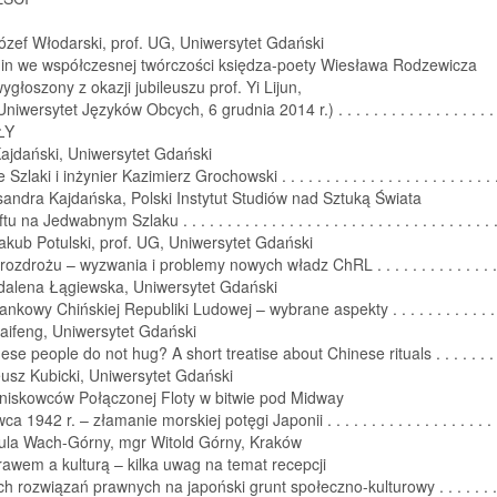
ózef Włodarski, prof. UG, Uniwersytet Gdański
in we współczesnej twórczości księdza-poety Wiesława Rodzewicza
ygłoszony z okazji jubileuszu prof. Yi Lijun,
niwersytet Języków Obcych, 6 grudnia 2014 r.) . . . . . . . . . . . . . . . . . . 
ŁY
ajdański, Uniwersytet Gdański
laki i inżynier Kazimierz Grochowski . . . . . . . . . . . . . . . . . . . . . . . . 
andra Kajdańska, Polski Instytut Studiów nad Sztuką Świata
 na Jedwabnym Szlaku . . . . . . . . . . . . . . . . . . . . . . . . . . . . . . . . . . . 
akub Potulski, prof. UG, Uniwersytet Gdański
ozdrożu – wyzwania i problemy nowych władz ChRL . . . . . . . . . . . . . .
alena Łągiewska, Uniwersytet Gdański
kowy Chińskiej Republiki Ludowej – wybrane aspekty . . . . . . . . . . . . 
aifeng, Uniwersytet Gdański
se people do not hug? A short treatise about Chinese rituals . . . . . . . 
usz Kubicki, Uniwersytet Gdański
tniskowców Połączonej Floty w bitwie pod Midway
 1942 r. – złamanie morskiej potęgi Japonii . . . . . . . . . . . . . . . . . . . 
ula Wach-Górny, mgr Witold Górny, Kraków
awem a kulturą – kilka uwag na temat recepcji
h rozwiązań prawnych na japoński grunt społeczno-kulturowy . . . . . .