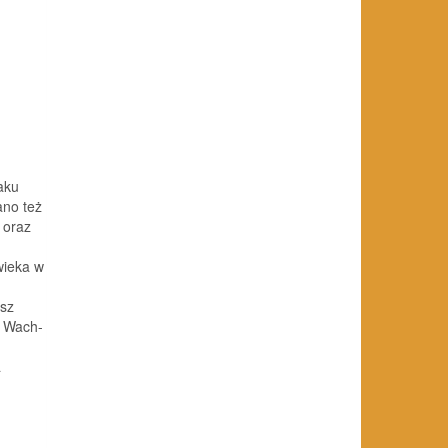
aku
ano też
 oraz
wieka w
usz
a Wach-
a