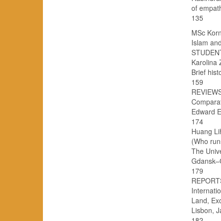
of empathic
135
MSc Korne
Islam and
STUDEN
Karolina 
Brief history
159
REVIEW
Comparati
Edward Ed
174
Huang Lih
(Who runs
The Unive
Gdansk–Gua
179
REPORT
Internati
Land, Ex
Lisbon, Jan
182