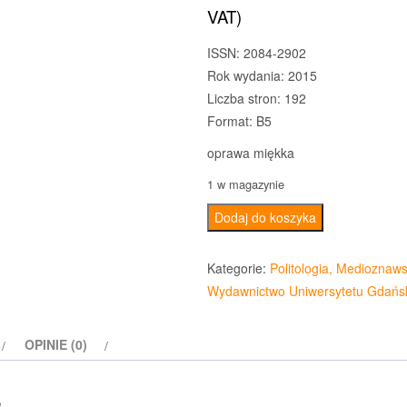
cena
cena
VAT)
wynosiła:
wynos
ISSN: 2084-2902
Rok wydania: 2015
29,90 zł.
19,99 
Liczba stron: 192
Format: B5
oprawa miękka
1 w magazynie
ilość
Dodaj do koszyka
Gdańskie
Studia
Kategorie:
Politologia, Medioznaw
Azji
Wydawnictwo Uniwersytetu Gdańs
Wschodniej
7/2015
OPINIE (0)
s