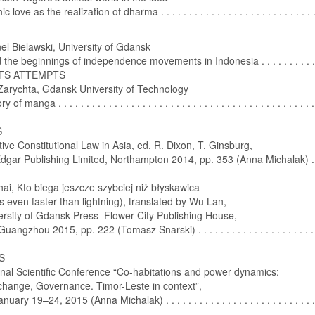
 love as the realization of dharma . . . . . . . . . . . . . . . . . . . . . . . . . . . 
l Bielawski, University of Gdansk
 the beginnings of independence movements in Indonesia . . . . . . . . . 
TS ATTEMPTS
Zarychta, Gdansk University of Technology
 of manga . . . . . . . . . . . . . . . . . . . . . . . . . . . . . . . . . . . . . . . . . . . . . 
S
ve Constitutional Law in Asia, ed. R. Dixon, T. Ginsburg,
gar Publishing Limited, Northampton 2014, pp. 353 (Anna Michalak) . 
ai, Kto biega jeszcze szybciej niż błyskawica
 even faster than lightning), translated by Wu Lan,
rsity of Gdansk Press–Flower City Publishing House,
ngzhou 2015, pp. 222 (Tomasz Snarski) . . . . . . . . . . . . . . . . . . . . . .
S
onal Scientific Conference “Co-habitations and power dynamics:
change, Governance. Timor-Leste in context”,
uary 19–24, 2015 (Anna Michalak) . . . . . . . . . . . . . . . . . . . . . . . . . . . 