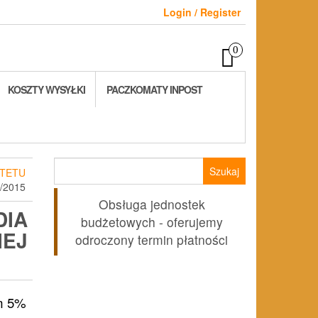
Login / Register
0
KOSZTY WYSYŁKI
PACZKOMATY INPOST
Szukaj:
TETU
/2015
Obsługa jednostek
DIA
budżetowych - oferujemy
IEJ
odroczony termin płatności
lna
m 5%