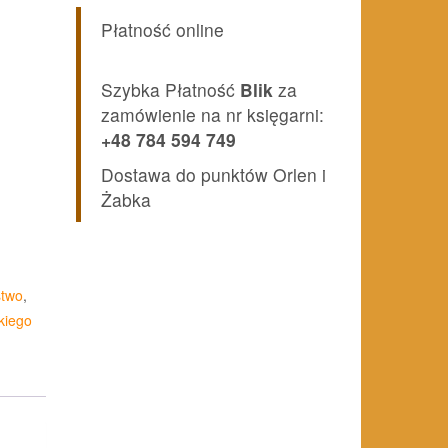
Płatność online
i:
zł.
Szybka Płatność
Blik
za
zamówienie na nr księgarni:
+48 784 594 749
Dostawa do punktów Orlen i
Żabka
stwo
,
kiego