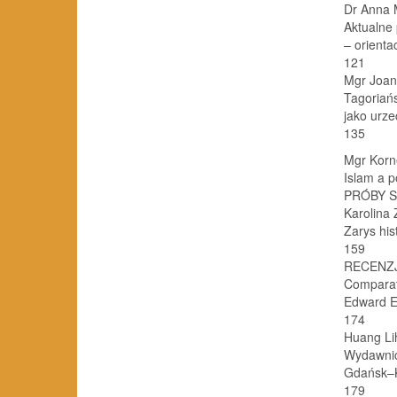
Dr Anna M
Aktualne
– orientacj
121
Mgr Joan
Tagoriańs
jako urzeczy
135
Mgr Korne
Islam a po
PRÓBY 
Karolina 
Zarys histori
159
RECENZ
Comparati
Edward Ed
174
Huang Lih
Wydawnic
Gdańsk–Kant
179