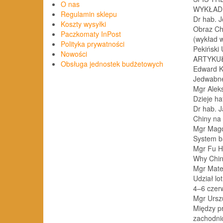
O nas
WYKŁAD
Regulamin sklepu
Dr hab. J
Koszty wysyłki
Obraz Ch
Paczkomaty InPost
(wykład w
Polityka prywatności
Pekiński U
Nowości
ARTYKU
Obsługa jednostek budżetowych
Edward K
Jedwabne Sz
Mgr Aleks
Dzieje haftu
Dr hab. J
Chiny na r
Mgr Magd
System ban
Mgr Fu H
Why Chine
Mgr Mate
Udział lo
4–6 czerwca
Mgr Ursz
Między pr
zachodnic